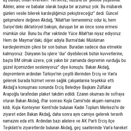
Aileler, anne ve babalar olarak başka bir arzumuz yok. Bu mübarek
günleri vesile bilerek kardeşliğimizi pekiştireceğiz" dedi. Güncel
gelişmelere değinen Akdağ, "Allah'tan temennimiz odur ki, hem
Suriye'deki diktatöryel bakışın, duruşun bir an önce sona ermesi
mümkün olur. Bunu bu iftar vaktinde Yüce Allah'tan niyaz ediyoruz.
Hem de Maymar'daki, diğer adıyla Burma'daki Müslüman
kardeşlerimizin çilesi bir son bulsun. Buradan sadece dua etmekle
kalmıyoruz. Dünyanın bu işlere 'dur' diyebilecek bütün kuvvetlerine,
başta BM olmak üzere, çok yakın bir zamanda depremin vurduğu bu
güzel ilçemizden sesleniyoruz" diye konuştu. Bakan Akdağ,
depremlerin ardından Türkiye'nin çeşitli illerinden Erciş ve Van'a
gelerek burada hizmet veren sağlık çalışanlarına teşekkür etti.
Akdağ'a konuşması sonunda Erciş Belediye Başkanı Zülfükar
Arapoğlu tarafından plaket takdim edildi. Ezanın okuması ile sofraya
oturan Bakan Akdağ, iftar sonrası Kışla Camii'nde akşam namazını
kıldı. Kışla Konteyner Kenti'nde bulunan Kadın Toplum Merkezi'ni de
ziyaret eden Bakan Akdağ, daha sonra aynı camiye gelerek teravih
namazını eda etti. Ardından bazı ailelere ve AK Parti Erciş ilçe
Teşkilatı’nı ziyaretlerde bulunan Akdağ, geç saatlerinde Van’a hareket