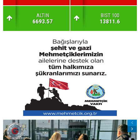
ALTIN
BIST 100
6693.57
13811.6