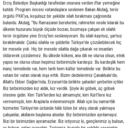
Erciş Belediye Başkanlığı tarafından onuruna verilen iftar yemeğine
katıldı. Program öncesi vatandaşlara seslenen Bakan Akdağ, terör
örgütü PKK’ya, koşulsuz bir şekilde silah bırakması çağrısında
bulundu. Akdağ, "Bu Ramazanın bereketini, rahmetini vesile kılarak bu
ülkenin huzurunu büyük ölçüde bozan, bozmaya çalışan eli silahlı
terör örgütüne yine Erciş'ten sesleniyorum. Bu silah kayıtsız, şartsız
bırakılmalıdır. Çünkü silahla ve şiddetle Türkiye'de çözülebilecek hiç
bir mesele yok. Hiç bir mesele silahla dağa çıkarak ve insanları
öldürerek çözülemez. Bu ülkede kökeni, ana dili ne olursa olsun, etnik
yapısı ne olursa olsun hepimiz birbirimizle kardeşiz. Bu kardeşlik hem
inanç temelinde var, hem tarih hem kültür temelinde var. Birlikte bu
vatanı bir vatan olarak inşa ettik. Bizim dedelerimiz Çanakkale'de,
Allah'u Ekber Dağları'nda, Erzurum'da birlikte şahadet şerbetini içtiler.
Biz birbirimizden kız aldık, kız verdik. Şöyle iki göbek, üç göbek
ötesine gidin. Kim Türk'lerden kız almamıştır, kim Kürt'lere kız
vermemiştir, kim Araplarla evlenmemiştir. Allah için bu namertlik
hizmetini Türkiye'nin üstünde hâlâ tüten bir ateş olarak yakmaya
çalışanlar, akıllarını başlarına alsınlar. Biz birbirimizden ayrılamayız.
Bizi bir birimizden ayıramazlar. Biz istiyoruz ki, gençlerimiz iş bulsun,
aş bulsun, onları everelim. Tertemiz, huzurlu bir şekilde yaşasınlar.