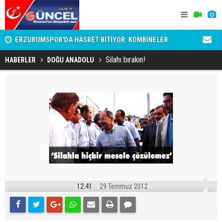
ERZURUMSPOR'DA HASRET BİTİYOR: KOMBİNELER
TBMM’de tar
SATIŞA ÇIKIYOR!
netleşti
Silahı bırakın!
HABERLER
DOĞU ANADOLU
12:41
29 Temmuz 2012