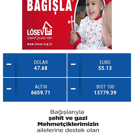
DOLAR
EURO
47.68
55.13
ALTIN
BIST 100
6659.71
13779.39