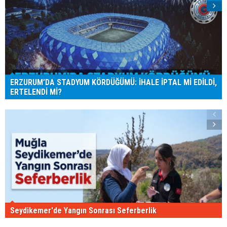
ERZURUM’DA STADYUM KÖRDÜĞÜMÜ: İHALE İPTAL Mİ EDİLDİ,
ERTELENDİ Mİ?
Seydikemer'de Yangın Sonrası Seferberlik