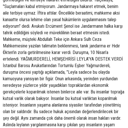
"Suçlamaları kabul etmiyorum. Jandarmaya hakaret etmek, benim
aile terbiye uymaz. İftira attılar. Öncelikle beraatimi, mahkeme aksi
kanaatte olursa lehime olan yasal hükümlerin uygulanmasını talep
ediyorum" dedi. Avukatı Ercüment Şenol ise Jandarmanın halka karşı
tahrik edildiğini söyledi ve müveklilinin beraat etmesini istedi.
Mahkeme, müşteki Abdullah Teke için Ankara Sulh Ceza
Mahkemesine yazılan talimatın beklenmesi, tanık jandarma er Hıdır
Ökten'in zorla getirilmesine karar verdi. Duruşma, 10 Nisan'a
ertelendi. YAĞMURDERELİ, HEMŞEHRİSİ LEYLA'YA DESTEK VERDİ
İstanbul Barosu Avukatlarından Tortumlu Eşber Yağmurdereli,
duruşma öncesi yaptığı açıklamada, "Leyla sadece bu olayda
kamuoyuna yansıyan bir figür. Onun arkasında, yerinden yurdundan
neredeyse yüzlerce yıldır yaşadıkları topraklardan ekonomik
gerekçelerle koparılmak istenen binlerce aile var. Bu insanlar toprağa
kutsal varlık olarak bakıyor. İnsanlar bu kutsal varlıktan koparılmak
isteniyor. İnsanların yaşama alanlarına siyasiler tarafından yönetilmiş
olan bir saldırıdır. Bu sadece hukuk açısından değerlendirilecek bir
şey değil. Aynı zamanda çok daha önemli olarak insan hakları vardır.
Aslında leylanın yargılanmasına karşı çıkılan şey insanların yaşam