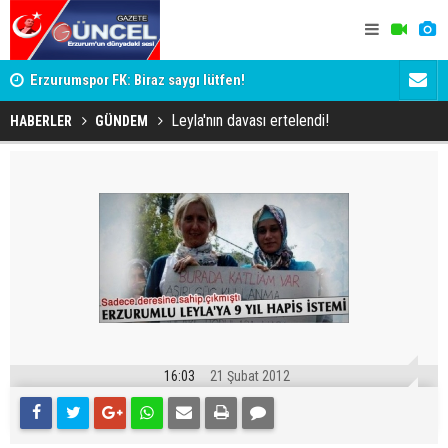
Mİ
Erzurumspor FK: Biraz saygı lütfen!
'Bot Hesap
Cumhuriyet
Leyla'nın davası ertelendi!
HABERLER
GÜNDEM
16:03
21 Şubat 2012