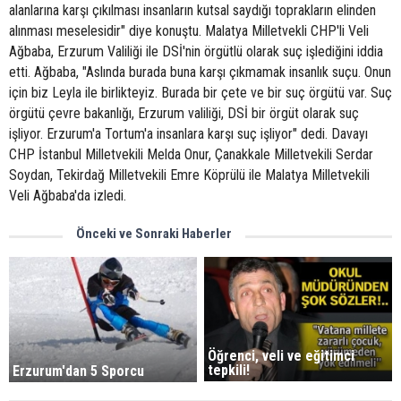
alanlarına karşı çıkılması insanların kutsal saydığı toprakların elinden
alınması meselesidir" diye konuştu. Malatya Milletvekli CHP'li Veli
Ağbaba, Erzurum Valiliği ile DSİ'nin örgütlü olarak suç işlediğini iddia
etti. Ağbaba, "Aslında burada buna karşı çıkmamak insanlık suçu. Onun
için biz Leyla ile birlikteyiz. Burada bir çete ve bir suç örgütü var. Suç
örgütü çevre bakanlığı, Erzurum valiliği, DSİ bir örgüt olarak suç
işliyor. Erzurum'a Tortum'a insanlara karşı suç işliyor" dedi. Davayı
CHP İstanbul Milletvekili Melda Onur, Çanakkale Milletvekili Serdar
Soydan, Tekirdağ Milletvekili Emre Köprülü ile Malatya Milletvekili
Veli Ağbaba'da izledi.
Önceki ve Sonraki Haberler
Öğrenci, veli ve eğitimci
tepkili!
Erzurum'dan 5 Sporcu