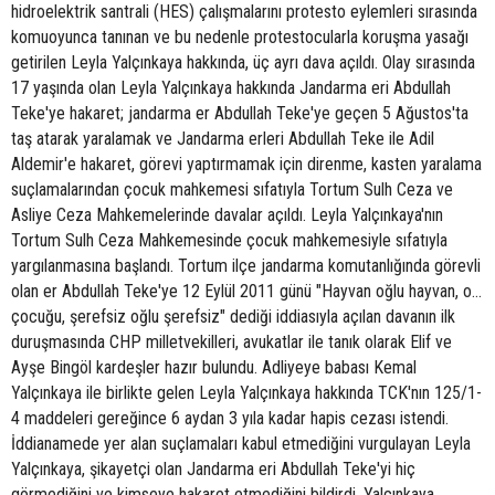
hidroelektrik santrali (HES) çalışmalarını protesto eylemleri sırasında
komuoyunca tanınan ve bu nedenle protestocularla koruşma yasağı
getirilen Leyla Yalçınkaya hakkında, üç ayrı dava açıldı. Olay sırasında
17 yaşında olan Leyla Yalçınkaya hakkında Jandarma eri Abdullah
Teke'ye hakaret; jandarma er Abdullah Teke'ye geçen 5 Ağustos'ta
taş atarak yaralamak ve Jandarma erleri Abdullah Teke ile Adil
Aldemir'e hakaret, görevi yaptırmamak için direnme, kasten yaralama
suçlamalarından çocuk mahkemesi sıfatıyla Tortum Sulh Ceza ve
Asliye Ceza Mahkemelerinde davalar açıldı. Leyla Yalçınkaya'nın
Tortum Sulh Ceza Mahkemesinde çocuk mahkemesiyle sıfatıyla
yargılanmasına başlandı. Tortum ilçe jandarma komutanlığında görevli
olan er Abdullah Teke'ye 12 Eylül 2011 günü "Hayvan oğlu hayvan, o…
çocuğu, şerefsiz oğlu şerefsiz" dediği iddiasıyla açılan davanın ilk
duruşmasında CHP milletvekilleri, avukatlar ile tanık olarak Elif ve
Ayşe Bingöl kardeşler hazır bulundu. Adliyeye babası Kemal
Yalçınkaya ile birlikte gelen Leyla Yalçınkaya hakkında TCK'nın 125/1-
4 maddeleri gereğince 6 aydan 3 yıla kadar hapis cezası istendi.
İddianamede yer alan suçlamaları kabul etmediğini vurgulayan Leyla
Yalçınkaya, şikayetçi olan Jandarma eri Abdullah Teke'yi hiç
görmediğini ve kimseye hakaret etmediğini bildirdi. Yalçınkaya,