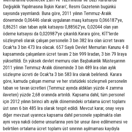
Değişiklik Yapılmasına İlişkin Kararı', Resmi Gazetenin bugünkü
sayısında yayımlandı. Buna göre, 2011 yılının Temmuz-Aralık
döneminde 0,06446 olarak uygulanan maaş katsayısı 0,066187'ye,
0,86251 olan taban aylık katsayısı 0,88562'ye, 0,02044 olan yan
ödeme katsayısı da 0,020987'ye çıkarıldı.Karara göre, KİT'lerde
sözleşmeli olarak çalışan personelin 3 bin 382 lira olan ücret tavanı
Ocak'ta 3 bin 473 lira olacak. 657 Sayılı Devlet Memurları Kanunu 4-B
kapsamında çalışanların ücret tavanı 2 bin 999 liradan, 3 bin 79 liraya
yükseltildi. En yüksek devlet memuru olan Başbakanlık Müsteşarının
2011 yılının Temmuz-Aralık döneminde 3 bin 489 lira olan aylık
sözleşme ücreti de Ocak'ta 3 bin 583 lira olarak belirlendi. Karara
göre, kamuda çalışan memur ve her statüdeki sözleşmeli personelin
taban ve tavan ücretleri (Temmuz ayında aldıkları yüzde 4 zamma
ilaveten) yüzde 2,68 oranında artırıldı. Kapsama dahil, tüm personel
için 2012 yılının birinci altı aylık dönemindeki ortalama ücret toplamı
üst sınırı 6 bin 485 lira olarak tespit edildi. Mevcut karar, onay veya
diğer mevzuat uyarınca kapsama dahil personele yapılmakta olan
ayni veya nakdi ödeme unsurlarına yeni bir unsur ilave edilmemesi ve
belirtilen ortalama ücret toplamı üst sınırının aşılmaması kaydıyla