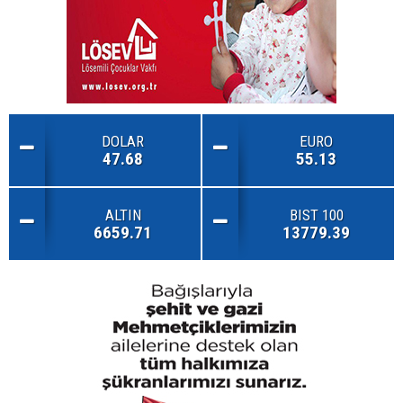
DOLAR
EURO
47.68
55.13
ALTIN
BIST 100
6659.71
13779.39