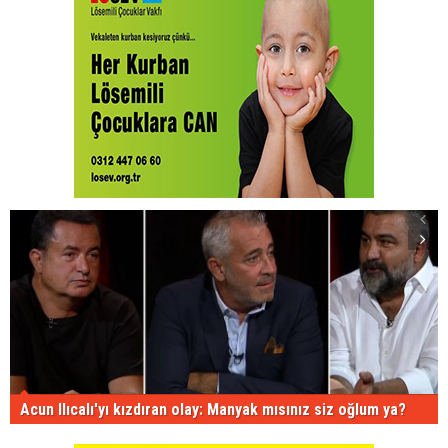
Acun Ilıcalı'yı kızdıran olay: Manyak mısınız siz oğlum ya?