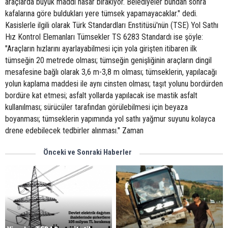
araçlarda büyük maddi hasar bırakıyor. Belediyeler bundan sonra
kafalarına göre buldukları yere tümsek yapamayacaklar." dedi.
Kasislerle ilgili olarak Türk Standardları Enstitüsü'nün (TSE) Yol Sathı
Hız Kontrol Elemanları Tümsekler TS 6283 Standardı ise şöyle:
"Araçların hızlarını ayarlayabilmesi için yola girişten itibaren ilk
tümseğin 20 metrede olması; tümseğin genişliğinin araçların dingil
mesafesine bağlı olarak 3,6 m-3,8 m olması; tümseklerin, yapılacağı
yolun kaplama maddesi ile aynı cinsten olması; taşıt yolunu bordürden
bordüre kat etmesi; asfalt yollarda yapılacak ise mastik asfalt
kullanılması; sürücüler tarafından görülebilmesi için beyaza
boyanması; tümseklerin yapımında yol sathı yağmur suyunu kolayca
drene edebilecek tedbirler alınması." Zaman
Önceki ve Sonraki Haberler