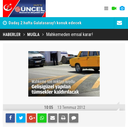
ama:
Dadaş 2.hafta Galatasaray'ı konuk edecek
Devlet Bahç
şahidi oldu
Mahkemeden emsal karar!
HABERLER
MUĞLA
10:05
13 Temmuz 2012