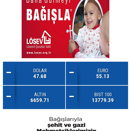
DOLAR
EURO
47.68
55.13
ALTIN
BIST 100
6659.71
13779.39