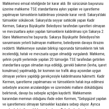
Mahkemesi emsal niteliğinde bir karar aldı. Bir sürücünün başvurusu
üzerine mahkeme TSE standartlarına aykırı yapılan ve işaretleme
yapılmayan tümseklerin kaldırılması yönünde karar verdi. Sakarya'daki
tümsekler sökülecek. Sakarya'da seyyar satılıcılık yapan Kadir
Kermen, Sakarya Büyükşehir Belediyesi tarafından işaretleri olmayan
ve mevzuatlara aykırı yapılan tümseklerin kaldırılması için Sakarya 2.
İdare Mahkemesi'ne başvurdu. Sakarya Büyükşehir Belediyesi'nin
savunmasını yeterli bulmayan mahkeme, belediyenin davaya itirazını
reddetti. Mahkemeye sunulan bilirkişi raporunda tümseklerin tek tek
incelendiği, hatalı ve mevzuata uygun olmadığı vurgulandı. Mahkeme,
şehrin çeşitli yerlerinde yapılan 20 tümseğin TSE tarafından getirilen
standartlara uygun olmadan inşa edildiği, gerekli bakımın (levha, işaret
konulması) yapılmadığı, bir kısmının ise trafik akışı açısından uygun
olmayan yerlere yapıldığı gerekçesiyle kaldırılmasına hükmetti. Kadir
Kermen, işaretleme yapılmaması ve tümseklerin hatalı inşa edilmesi
sebebiyle aracının arızalandığını ve üzerindeki malların döküldüğünü
belirterek, davayı bu sebeple açtığını kaydetti. Mahkemenin
kararından memnun olduğunu ifade eden Kermen, "Gelişigüzel yapılan
ve işaretlemesi olmayan tümsekler kazalara sebep oluyor. Ayrıca