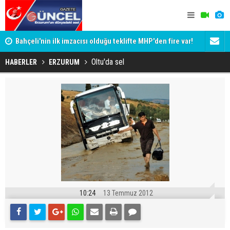
Bahçeli'nin ilk imzacısı olduğu teklifte MHP'den fire var!
Siyaset-Se
İşte imzalamayan o isim
Altınok ve K
Oltu'da sel
HABERLER
ERZURUM
10:24
13 Temmuz 2012