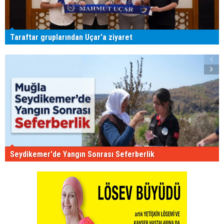
Taraftar gruplarından Uçar'a ziyaret
Seydikemer'de Yangın Sonrası Seferberlik