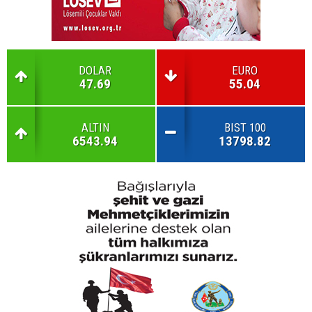
DOLAR
EURO
47.69
55.04
ALTIN
BIST 100
6543.94
13798.82