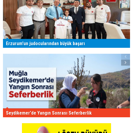
Erzurum'un judocularından büyük başarı
Seydikemer'de Yangın Sonrası Seferberlik