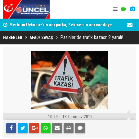
Merhum Uykusuz'un adı parka, Sekmen'in adı caddeye
Konuşanlar'
verildi
Gözaltına a
Pasinler'de trafik kazası: 2 yaralı!
HABERLER
AFAD/ SAVAŞ
10:29
13 Temmuz 2012