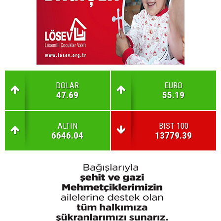
DOLAR
EURO
47.69
55.19
ALTIN
BIST 100
6646.04
13779.39