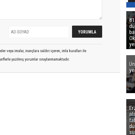
81
d
ba
Ok
ye
gö
er veya imalar, inançlara saldırı içeren, imla kuralları ile
arflerle yazılmış yorumlar onaylanmamaktadır.
Ün
ye
Er
al
ta
dü
sü