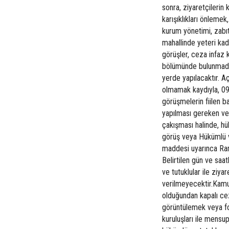
sonra, ziyaretçilerin 
karışıklıkları önleme
kurum yönetimi, zabıta
mahallinde yeteri kad
görüşler, ceza infaz k
bölümünde bulunmadı
yerde yapılacaktır. A
olmamak kaydıyla, 09.
görüşmelerin fiilen ba
yapılması gereken ve 
çakışması halinde, hük
görüş veya Hükümlü ve
maddesi uyarınca Ram
Belirtilen gün ve saa
ve tutuklular ile ziya
verilmeyecektir.Kamu
olduğundan kapalı ce
görüntülemek veya fo
kuruluşları ile mensu