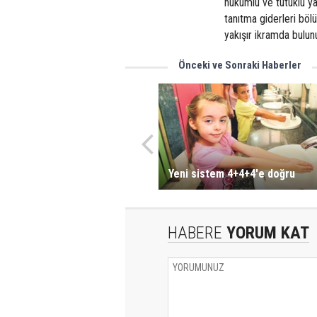
hükümlü ve tutuklu yak
tanıtma giderleri bö
yakışır ikramda bulunu
Önceki ve Sonraki Haberler
Yeni sistem 4+4+4'e doğru
HABERE
YORUM KAT