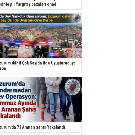
sinleşti! Yargıtay cezaları onadı
zurum dâhil Çok Sayıda İlde Uyuşturucuya
rbe
zurum'da 73 Aranan Şahıs Yakalandı