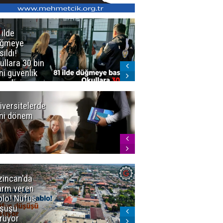
 ilde
Erzurum'da
üğmeye
Kürekle
sıldı!
işlenen
ullara 30 bin
vahşette karar
ni güvenlik
kesinleşti!
revlisi
Yargıtay
cezaları onadı
iversitelerde
Başkan
ni dönem
Sekmen'den
Tercih
Döneminde
Erzurum
Vurgusu
zincan'da
Meteoroloji
arm veren
uyardı!
blo! Nüfus
Doğu'ya yaz
şüşü
gelmeyecek
rüyor