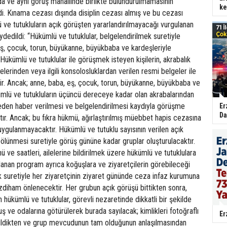
a ve aynı görüş mahallinde birlikte bulundurulmamasının
ke
i. Kınama cezası dışında disiplin cezası almış ve bu cezası
 ve tutukluların açık görüşten yararlandırılmayacağı vurgulanan
ydedildi: “Hükümlü ve tutuklular, belgelendirilmek suretiyle
ş, çocuk, torun, büyükanne, büyükbaba ve kardeşleriyle
 Hükümlü ve tutuklular ile görüşmek isteyen kişilerin, akrabalık
elerinden veya ilgili konsolosluklardan verilen resmi belgeler ile
dir. Ancak; anne, baba, eş, çocuk, torun, büyükanne, büyükbaba ve
mlü ve tutukluların üçüncü dereceye kadar olan akrabalarından
ceden haber verilmesi ve belgelendirilmesi kaydıyla görüşme
Er
Da
ır. Ancak; bu fıkra hükmü, ağırlaştırılmış müebbet hapis cezasına
ygulanmayacaktır. Hükümlü ve tutuklu sayısının verilen açık
ölünmesi suretiyle görüş gününe kadar gruplar oluşturulacaktır.
 ve saatleri, ailelerine bildirilmek üzere hükümlü ve tutuklulara
rlanan program ayrıca koğuşlara ve ziyaretçilerin görebileceği
k suretiyle her ziyaretçinin ziyaret gününde ceza infaz kurumuna
zdiham önlenecektir. Her grubun açık görüşü bittikten sonra,
 hükümlü ve tutuklular, görevli nezaretinde dikkatli bir şekilde
ş ve odalarına götürülerek burada sayılacak; kimlikleri fotoğraflı
Er
dildikten ve grup mevcudunun tam olduğunun anlaşılmasından