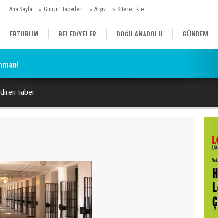
Ana Sayfa
Günün Haberleri
Arşiv
Sitene Ekle
ERZURUM
BELEDİYELER
DOĞU ANADOLU
GÜNDEM
enman!
SİYASET
AFAD/ SAVAŞ
SPOR
diren haber
KÜLTÜR/SANAT//MAĞAZİN
BODRUM