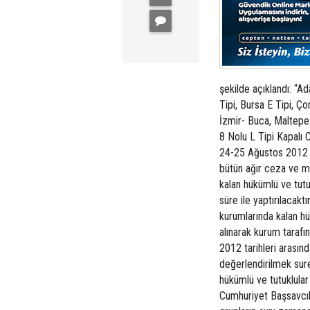
şekilde açıklandı: “Ad
Tipi, Bursa E Tipi, Ço
İzmir- Buca, Maltepe 1
8 Nolu L Tipi Kapalı 
24-25 Ağustos 2012 ta
bütün ağır ceza ve mü
kalan hükümlü ve tut
süre ile yaptırılacakt
kurumlarında kalan hü
alınarak kurum taraf
2012 tarihleri arasınd
değerlendirilmek sure
hükümlü ve tutuklular 
Cumhuriyet Başsavcılık