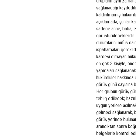
grupların aynı zamand
sağlanacağı kaydedild
kaldırılmamış hükümlü
açıklamada, şunlar ka
sadece anne, baba, e
görüştürüleceklerdir.
durumlarını nüfus dair
ispatlamaları gerekli
kardeşi olmayan hükü
en çok 3 kişiyle, ön
yapmaları sağlanacakt
hükümlüler hakkında u
görüş günü sayısına b
Her grubun görüş günü
tebliğ edilecek; hazı
uygun yerlere asılma
gelmesi sağlanarak, i
görüş yerinde bulunan
arandıktan sonra koğu
belgelerle kontrol e