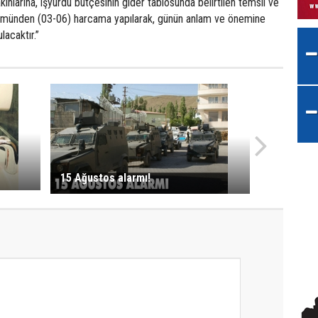
ınlarına, işyurdu bütçesinin gider tablosunda belirtilen temsil ve
lümünden (03-06) harcama yapılarak, günün anlam ve önemine
lacaktır.”
15 Ağustos alarmı!