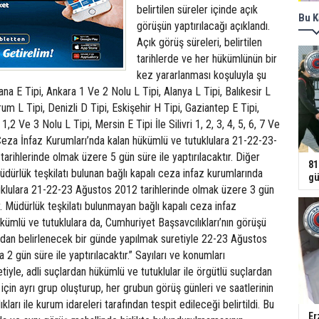
belirtilen süreler içinde açık
Bu K
görüşün yaptırılacağı açıklandı.
Açık görüş süreleri, belirtilen
tarihlerde ve her hükümlünün bir
kez yararlanması koşuluyla şu
ana E Tipi, Ankara 1 Ve 2 Nolu L Tipi, Alanya L Tipi, Balıkesir L
rum L Tipi, Denizli D Tipi, Eskişehir H Tipi, Gaziantep E Tipi,
,2 Ve 3 Nolu L Tipi, Mersin E Tipi İle Silivri 1, 2, 3, 4, 5, 6, 7 Ve
Ceza İnfaz Kurumları’nda kalan hükümlü ve tutuklulara 21-22-23-
rihlerinde olmak üzere 5 gün süre ile yaptırılacaktır. Diğer
81
dürlük teşkilatı bulunan bağlı kapalı ceza infaz kurumlarında
gü
uklulara 21-22-23 Ağustos 2012 tarihlerinde olmak üzere 3 gün
ır. Müdürlük teşkilatı bulunmayan bağlı kapalı ceza infaz
kümlü ve tutuklulara da, Cumhuriyet Başsavcılıkları’nın görüşü
ından belirlenecek bir günde yapılmak suretiyle 22-23 Ağustos
a 2 gün süre ile yaptırılacaktır.” Sayıları ve konumları
tiyle, adli suçlardan hükümlü ve tutuklular ile örgütlü suçlardan
için ayrı grup oluşturup, her grubun görüş günleri ve saatlerinin
ları ile kurum idareleri tarafından tespit edileceği belirtildi. Bu
Er