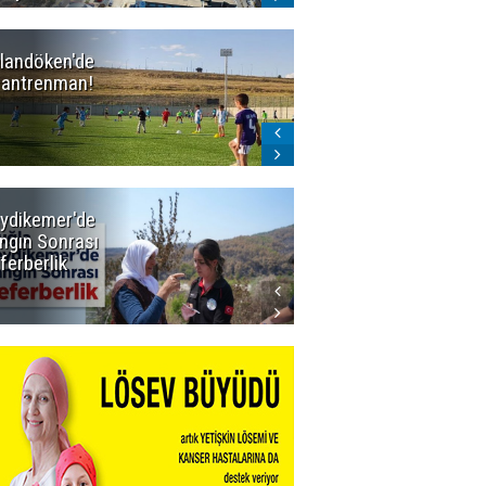
landöken'de
Erzurum'un
k antrenman!
BAL ligindeki 3
eski rakibi
çekildi
ydikemer'de
Muğla
ngın Sonrası
Büyükşehir
ferberlik
Tüm
İmkânlarıyla
Yangın
Sahasında