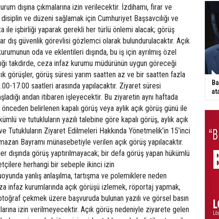
kurum dışına çıkmalarına izin verilecektir. İzdihamı, firar ve
k, disiplin ve düzeni sağlamak için Cumhuriyet Başsavcılığı ve
 ile işbirliği yaparak gerekli her türlü önlemi alacak; görüş
ar dış güvenlik görevlisi gözlemci olarak bulundurulacaktır. Açık
urumunun oda ve eklentileri dışında, bu iş için ayrılmış özel
ğı takdirde, ceza infaz kurumu müdürünün uygun göreceği
çık görüşler, görüş süresi yarım saatten az ve bir saatten fazla
Ba
00-17.00 saatleri arasında yapılacaktır. Ziyaret süresi
at
şladığı andan itibaren işleyecektir. Bu ziyaretin aynı haftada
önceden belirlenen kapalı görüş veya aylık açık görüş günü ile
ümlü ve tutukluların yazılı talebine göre kapalı görüş, aylık açık
 Tutukluların Ziyaret Edilmeleri Hakkında Yönetmelik’in 15’inci
azan Bayramı münasebetiyle verilen açık görüş yapılacaktır.
tler dışında görüş yaptırılmayacak; bir defa görüş yapan hükümlü
retçilere herhangi bir sebeple ikinci izin
oyunda yanlış anlaşılma, tartışma ve polemiklere neden
za infaz kurumlarında açık görüşü izlemek, röportaj yapmak,
toğraf çekmek üzere başvuruda bulunan yazılı ve görsel basın
plarına izin verilmeyecektir. Açık görüş nedeniyle ziyarete gelen