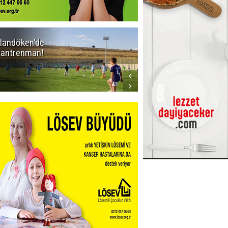
landöken'de
Kaptan Yumlu
k antrenman!
piknikte!