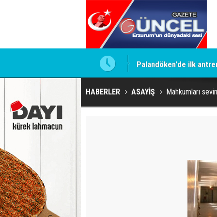
Palandöken'de ilk antr
HABERLER
ASAYİŞ
Mahkumları sevin