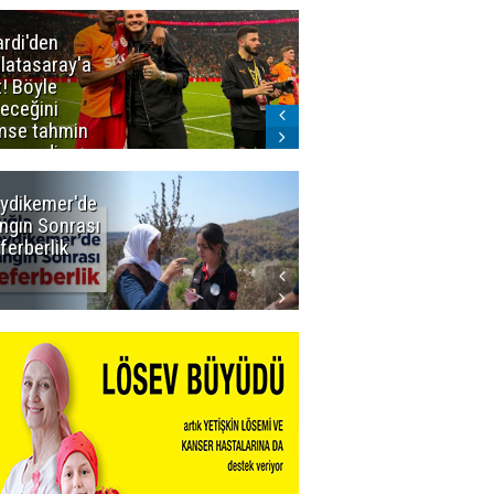
ardi'den
Taraftar
latasaray'a
gruplarından
t! Böyle
Uçar'a ziyaret
teceğini
mse tahmin
emezdi
ydikemer'de
Muğla
ngın Sonrası
Büyükşehir
ferberlik
Tüm
İmkânlarıyla
Yangın
Sahasında