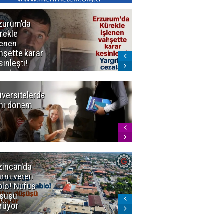
zurum'da
Erzurum dâhil
rekle
Çok Sayıda
lenen
İlde
hşette karar
Uyuşturucuya
sinleşti!
Darbe
rgıtay
zaları onadı
iversitelerde
Başkan
ni dönem
Sekmen'den
Tercih
Döneminde
Erzurum
Vurgusu
zincan'da
Meteoroloji
arm veren
uyardı!
blo! Nüfus
Doğu'ya yaz
şüşü
gelmeyecek
rüyor