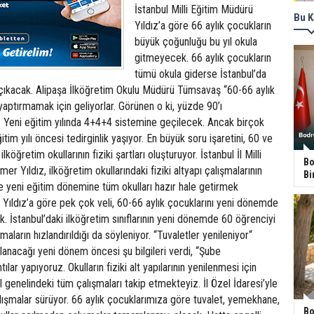
Bu K
Bo
Bi
Bo