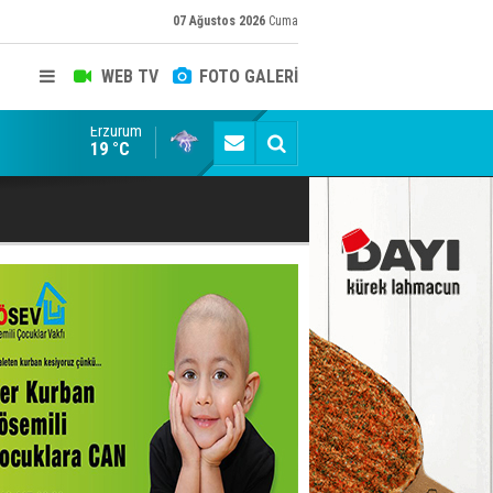
07 Ağustos 2026
Cuma
WEB TV
FOTO GALERİ
Erzurum
Siyaset-Sermaye Çizgisinde Haklılığın Resmi: Selami Al
19 °C