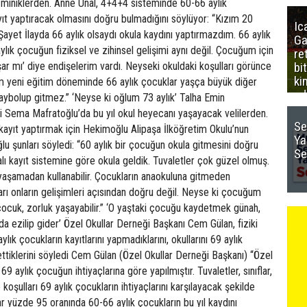
Ic
Ga
re
bi
ki
ed
Se
Ya
Se