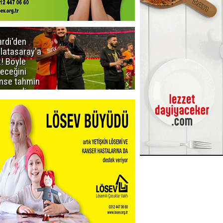
ardi'den
Taraftar
latasaray'a
gruplarından
t! Böyle
Uçar'a ziyaret
teceğini
mse tahmin
emezdi