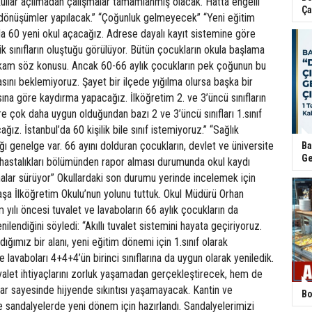
Ça
Ba
Ge
Bo