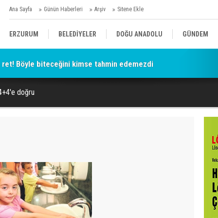
Ana Sayfa
Günün Haberleri
Arşiv
Sitene Ekle
ERZURUM
BELEDİYELER
DOĞU ANADOLU
GÜNDEM
a ret! Böyle biteceğini kimse tahmin edemezdi
SİYASET
AFAD/ SAVAŞ
SPOR
4+4'e doğru
KÜLTÜR/SANAT//MAĞAZİN
BODRUM