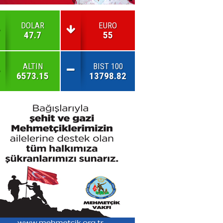
DOLAR
EURO
47.7
55
ALTIN
BIST 100
6573.15
13798.82