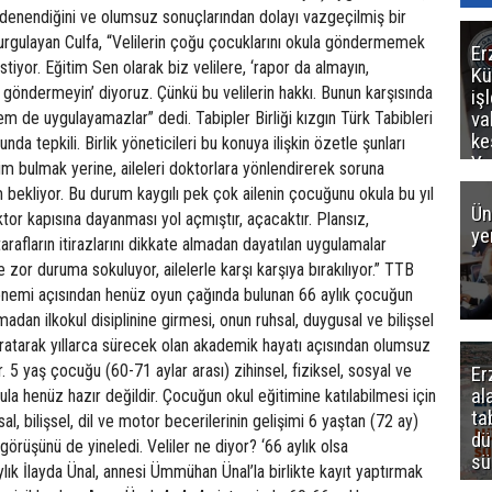
Er
Kü
iş
va
ke
Ya
ce
Ün
ye
Er
al
ta
dü
sü