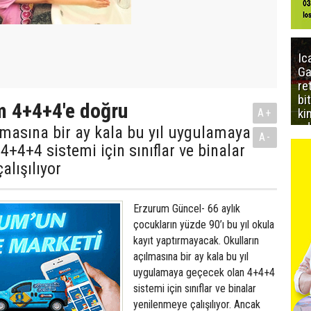
Ic
Ga
re
bi
m 4+4+4'e doğru
ki
A+
ed
lmasına bir ay kala bu yıl uygulamaya
A-
4+4+4 sistemi için sınıflar ve binalar
alışılıyor
Erzurum Güncel- 66 aylık çocukların yüzde 90’ı bu yıl okula kayıt yaptırmayacak. Okulların açılmasına bir ay kala bu yıl uygulamaya geçecek olan 4+4+4 sistemi için sınıflar ve binalar yenilenmeye çalışılıyor. Ancak İstanbul Milli Eğitim Müdürü Yıldız’a göre 66 aylık çocukların büyük çoğunluğu bu yıl okula gitmeyecek. 66 aylık çocukların tümü okula giderse İstanbul’da sınıf ortalaması 80’e çıkacak. Alipaşa İlköğretim Okulu Müdürü Tümsavaş “60-66 aylık öğrenci velileri kayıt yaptırmamak için geliyorlar. Görünen o ki, yüzde 90’ı yaptırmayacak” diyor. Yeni eğitim yılında 4+4+4 sistemine geçilecek. Ancak birçok öğrenci velisi, yeni eğitim yılı öncesi tedirginlik yaşıyor. En büyük soru işaretini, 60 ve 66 aylık çocuklar için ilköğretim okullarının fiziki şartları oluşturuyor. İstanbul İl Milli Eğitim Müdürü Muammer Yıldız, ilköğretim okullarındaki fiziki altyapı çalışmalarının aralıksız sürdüğünü ve yeni eğitim dönemine tüm okulları hazır hale getirmek istediklerini belirtiyor. Yıldız’a göre pek çok veli, 60-66 aylık çocuklarını yeni dönemde okula göndermeyecek. İstanbul’daki ilköğretim sınıflarının yeni dönemde 60 öğrenciyi geçmemesi için çalışmaların hızlandırıldığı da söyleniyor. “Tuvaletler yenileniyor“ Yıldız, 4+4+4’ün uygulanacağı yeni dönem öncesi şu bilgileri verdi, “Şube müdürlerimizle toplantılar yapıyoruz. Okulların fiziki alt yapılarının yenilenmesi için aralıksız çalışıyoruz. İl genelindeki tüm çalışmaları takip etmekteyiz. İl Özel İdaresi’yle birlikte okullardaki çalışmalar sürüyor. 66 aylık çocuklarımıza göre tuvalet, yemekhane, lavabolar yapılıyor. Okullar açılmadan çalışmalar tamamlanmış olacak. Hatta engelli çocuklarımız için de dönüşümler yapılacak.” “Çoğunluk gelmeyecek” “Yeni eğitim döneminde İstanbul’da 60 yeni okul açacağız. Adrese dayalı kayıt sistemine göre kağıt üstünde 80 kişilik sınıfların oluştuğu görülüyor. Bütün çocukların okula başlama olasılığına göre bu rakam söz konusu. Ancak 60-66 aylık çocukların pek çoğunun bu dönem okula başlamasını beklemiyoruz. Şayet bir ilçede yığılma olursa başka bir ilçedeki öğrenci sayısına göre kaydırma yapacağız. İlköğretim 2. ve 3’üncü sınıfların durumu 1.sınıflara göre çok daha uygun olduğundan bazı 2 ve 3’üncü sınıfları 1.sınıf olarak hizmete sokacağız. İstanbul’da 60 kişilik bile sınıf istemiyoruz.” “Sağlık Bakanlığı’nın yayınladığı genelge var. 66 ayını dolduran çocukların, devlet ve üniversite hastanelerinin çocuk hastalıkları bölümünden rapor alması durumunda okul kaydı ertelenecek.” “Çalışmalar sürüyor” Okullardaki son durumu yerinde incelemek için Fatih Hekimoğlu Alipaşa İlköğretim Okulu’nun yolunu tuttuk. Okul Müdürü Orhan Tümsavaş, yeni eğitim yılı öncesi tuvalet ve lavaboların 66 aylık çocukların da kullanacağı şekilde yenilendiğini söyledi: “Akıllı tuvalet sistemini hayata geçiriyoruz. Lojman halinde kullandığımız bir alanı, yeni eğitim dönemi için 1.sınıf olarak düzenledik. Tuvalet ve lavaboları 4+4+4’ün birinci sınıflarına da uygun olarak yeniledik. Çocuklarımız hem tuvalet ihtiyaçlarını zorluk yaşamadan gerçekleştirecek, hem de alçak boydaki lavabolar sayesinde hijyende sıkıntısı yaşamayacak. Kantin ve sınıflardaki masalar ile sandalyelerde yeni dönem için hazırlandı. Sandalyelerimizi yükselttik. Böylelikle hem küçük yaştaki öğrenciler masada rahatça ders işleyecek, hem de ayakları yere değmeyeceği için tenefüs sonraları bacaklarını dinlendirmiş olacaklar. Sadece akıllı tuvaletler için 65 bin lira harcadık.” “Yaptırmamaya geliyorlar” “Çocuklarımız 45-47 kişilik sınıflarda eğitim görecek. Bu yıl 5.sınıflar olmayacağından, geçen yıl 5.sınıfta eğitim veren öğretmenlerimiz 1.sınıflara ders verecek. 60-66 aylık öğrencilerin velileri kayıt yaptırmamak için geliyorlar. Görünen o ki, bu yaş grubunun yüzde 90’ı bu yıl kayıt yaptırmayacak. 66 aylıktan büyük öğrencilerin velileri kayıt yaptırmak istemezse rapor getirmek zorunda. Ancak şu ana kadar böyle bir durumla karşı karşıya kalmadık. Şayet 60-66 aylık öğrenci kayıtları bir sınıfı dolduracak kadar olursa bu yaş grubunu özel olarak ayrı bir sınıfta okutacağız. 4+4+4’ün birinci sınıfları için 5 derslik ayırdık. Geçen yıl 4 dersliğimiz vardı. Çalışmalarımız tamam gibi.” ‘Çocuk vardır kalem bile tutamaz, okul için 115 santim ve 20 kilo olmalı’ Prof.Dr.Özdemir İlter (Türk Pediatri Kurumu Onursal Başkanı-Çocuk Hekimi) “Sağlık Bakanlığı’nın rapor genelgesini doğru bulmuyorum. Çocukların gelişim dönemlerini ayrı ayrı değerlendirmek gerekir. Her yaşın kendine özgü bedensel ve ruhsal gelişim ve özellikleri vardır. Yeni doğmuş çocukla, oyun çağındaki çocuk farklıdır. Oyun çağını geçmemiş bir çocuğu okula başlatmak doğru değil. 66 aylık çocuğun ruh durumunu anlayan kaç öğretmen var? Bana göre 4+4+4 çocukları bir kalıba dökmek için oluşturulan bir sistem. Her çocuğun okuldaki durum ve değerlendirmesini yapacak kişi öğretmenleridir. Çocuğa rapor almak çözüm olmaz. Gerçek bir rapor için çocuk hekimi, çocuk psikiyatristi ve nörolog incelemesi gerekir. Çocuğun beyin-motor gelişimi çok önemlidir. “66 aylık bazı çocuklar vardır, kalem bile tutamaz. Çocuk stres yaşadıkça daha da büyük sorunlar yaşar. Okula başlayacak 66 aylık çocuğun boyu en az 115 santim, kilosu da 20’nin üzerinde olmalıdır. 66 aylık çocuk için okula başlamak çok erken bir yaş. Köy okullarındaki manzaraları göreceğiz. 60 aylık çocukla 72 aylık çocuk aynı sınıfta olacak. Sadece tuvalet yapmakla, sıra koymakla bu işler olmaz.” ‘Rapor almayın okula da yollamayın ceza veremezler’ Sağlık Bakanlığı 66 aylık çocuğunu okula göndermek istemeyen velilerin, bir yıl erteleme için gerekli olan raporun, kamu ve üniversiteye bağlı sağlık kurumlarında görev yapan çocuk sağlığı ve hastalıkları uzmanlarından alınacağını duyurdu. Ancak birçok veli, rapor konusunda endişeli. Bazı veliler, “Bu rapor ileride çocuğun karşısına çıkmaz mı?” diye sorarken, bazı veliler ise, “kim çocuğunu tıbbi rapor alarak ‘gerizekalı’ dedirtmek ister” diye tepki gösteriyor. Bakanlık da hazır değil VATAN’ın bu konudaki sorularını yanıtlayan Eğitim-Sen Yönetim Kurulu üyesi ve Basın Sekreteri Tuğrul Culfa, 66 ayını dolduran çocukların okula hazır olmadıklarını belirterek, “Bırakın bilim insanlarının çocukların buna hazır olmadığını söylemesini, buna Milli Eğitim de hazır değil. Çünkü hiçbir okuldaki sıralar, lavabolar, merdivenler o yaştaki bir çocuk için uygun değil. Bu yasayı çıkardılar ama işin içinden çıkamadılar. Milli Eğitim Bakanlığı konuya çözüm bulmak yerine, aileleri çocukların durumunu doktorlara havale etti” dedi. 5 yaş uygulamasının, 1983-1985 yıllarında denendiğini ve olumsuz sonuçlarından dolayı vazgeçilmiş bir uygulama olduğunu vurgulayan Culfa, “Velilerin çoğu çocuklarını okula göndermemek için bu raporu almak istiyor. Eğitim Sen olarak biz velilere, ‘rapor da almayın, çocuğunuzu okula da göndermeyin’ diyoruz. Çünkü bu velilerin hakkı. Bunun karşısında herhangi bir cezai işlem de uygulayamazlar” dedi. Tabipler Birliği kızgın Türk Tabibleri Birliği de rapor konusunda tepkili. Birlik yöneticileri bu konuya ilişkin özetle şunları ifade etti, “MEB çözüm bulmak yerine, aileleri doktorlara yönlendirerek soruna hastanelerden çözüm bekliyor. Bu durum kaygılı pek çok ailenin çocuğunu okula bu yıl başlatmamak için doktor kapısına dayanması yol açmıştır, açacaktır. Plansız, programsız bilim ve tarafların itirazlarını dikkate almadan dayatılan uygulamalar nedeniyle hekimler de zor duruma sokuluyor, ailelerle karşı karşıya bırakılıyor.” TTB yetkilileri, “Gelişim dönemi açısından henüz oyun çağında bulunan 66 aylık çocuğun okul öncesi eğitim almadan ilkokul disiplinine girmesi, onun ruhsal, duygusal ve bilişsel gelişimini sekteye uğratarak yıllarca sürecek olan akademik hayatı açısından olumsuz sonuçlar doğuracaktır. 5 yaş çocuğu (60-71 aylar arası) zihinsel, fiziksel, sosyal ve psikolojik olarak ilkokula henüz hazır değildir. Çocuğun okul eğitimine katılabilmesi için gerekli sosyal, duygusal, bilişsel, dil ve motor becerilerinin gelişimi 6 yaştan (72 ay) önce tamamlanmaz” görüşünü de yineledi. Veliler ne diyor? ‘66 aylık olsa göndermezdim’ 70 aylık İlayda Ünal, annesi Ümmühan Ünal’la birlikte kayıt yaptırmak için okul yolunu tutan miniklerden. Anne Ünal, 4+4+4 sisteminde 60-66 aylık öğrencilerin okula kayıt yaptıracak olmasını doğru bulmadığını söylüyor: “Kızım 20 Eylül 2006 doğumlu. Şayet İlayda 66 aylık olsaydı okula kaydını yaptırmazdım. 66 aylık çocukla 70 veya 72 aylık çocuğun fiziksel ve zihinsel gelişimi aynı değil. Çocuğum için bile ‘acaba zorluk yaşar mı’ diye endişelerim vardı. Neyseki okuldaki koşulları görünce içim rahatladı. Umarım yeni eğitim döneminde 66 aylık çocuklar yaşça büyük diğer çocukların arasında kaybolup gitmez.” ‘Neyse ki oğlum 73 aylık’ Talha Emin Mafratoğlu’nun annesi Sema Mafratoğlu’da bu yıl okul heyecanı yaşayacak velilerden. 73 aylık oğlu Talha’yı kayıt yaptırmak için Hekimoğlu Alipaşa İlköğretim Okulu’nun yolunu tutan Mafratoğlu şunları söyledi: “60 aylık bir çocuğun okula gitmesini doğru bulmam. Adrese dayalı kayıt sistemine göre okula geldik. Tuvaletler çok güzel olmuş. Tüm çocuklar sıkıntı yaşamadan kullanabilir. Çocukların anaokuluna gitmeden ilköğretime başlamaları onların gelişimleri açısından doğru değil. Neyse ki çocuğum 73 aylık. 66 aylık bir çocuk, zorluk yaşayabilir.” ‘O yaştaki çocuğu kaydetmek günah, diğer çocuklar arasında ezilip gider’ Özel Okullar Derneği Başkanı Cem Gülan, fiziki şartlar gereği 60-66 aylık çocukların kayıtlarını yapmadıklarını, okullarını 69 aylık çocuklar için dizayn ettiklerini söyledi Cem Gülan (Özel Okullar Derneği Başkanı) “Özel okulların fiziki şartları 69 aylık çocuğun ihtiyaçlarına göre yapılmıştır. Tuvaletler, sınıflar, lavabolar, yemekhane koşulları 69 aylık çocukların ihtiyaçlarını karşılayacak şekilde tasarlandı. Özel okullar yüzde 95 oranında 60-66 aylık çocukların bu yıl kaydını yapmadı. Özel okullar olarak 69 aylık ve üzeri çocukların kayıtları yapılıyor. 60-66 aylık çocuklar için yeni sınıflar açmak gerekir ki, bu da eğitim birliğine ters düşecek bir durum