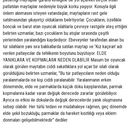
patlatılan maytaplar nedeniyle büyük korku yaşıyor. Konuyla ilgili
önlem alınmasını isteyen vatandaşlar, maytapların rast gele
satılmasından şikayetçi olduklarını belirtiyorlar. Çocukların, özellikle
boncuk ve barut atan oyuncak silahlarla çevreye rastgele ateş ettiğini
belirten uzmanlar, bazı çocukların bu atışlar sırasında çeşitli
yerlerinden yaralandığını kaydediyor. Ebeveynler tarafından alınan bu
tür silahların yanı sıra bakkallarda satılan maytap ve 'Kız kaçıran' adı
verilen patlayıcılar da tehlikenin boyutunu büyütüyor. ELDE
YANIKLARA VE KOPMALARA NEDEN OLABİLİR Masum bir oyuncak
olarak görülen maytabın ciddi sakatlıklara yol açan bir silah olarak
görüldüğünü belirten uzmanlar, "Bu tür patlayıcıların neden olduğu
yaralanmalarda ise kişi ciddi yaralanabilir. Yaralanmanın erken
döneminde, elde ve parmaklarda küçük doku kayıplarından, parmak
kopmalarına kadar varan değişik derecede zararlar görülebiliyor.
Ayrıca ısı etkisi ile dokularda değişik derecelerde yanık oluşmasına
sebep olabilir. Her türlü tedavi ve müdahaleye rağmen, geç dönemde
elde şekil bozukluğu, parmaklar da hareket kısıtlılığı veya eklem
donmaları gelişebilmektedir" dediler.