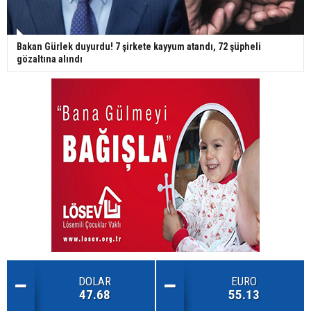
Bakan Gürlek duyurdu! 7 şirkete kayyum atandı, 72 şüpheli
gözaltına alındı
DOLAR
EURO
47.68
55.13