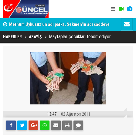
Merhum Uykusuz'un adı parka, Sekmen'in adı caddeye
Konuşanlar'
verildi
Gözaltına a
Maytaplar çocukları tehdit ediyor
HABERLER
ASAYİŞ
13:47
02 Ağustos 2011