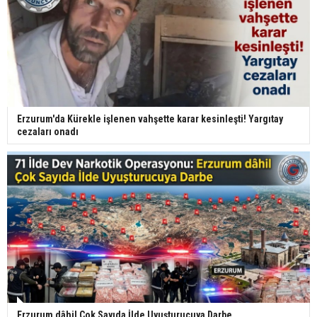
Erzurum'da Kürekle işlenen vahşette karar kesinleşti! Yargıtay
cezaları onadı
Erzurum dâhil Çok Sayıda İlde Uyuşturucuya Darbe