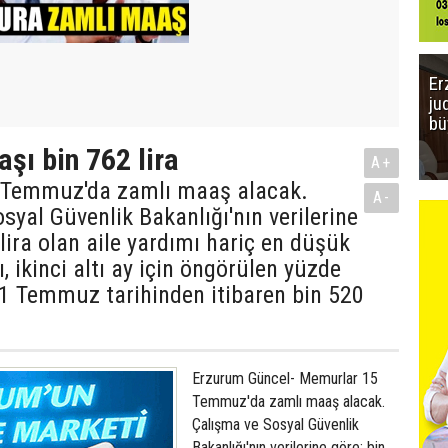
Er
ju
bü
ı bin 762 lira
A+
 Temmuz'da zamlı maaş alacak.
A-
syal Güvenlik Bakanlığı'nın verilerine
 lira olan aile yardımı hariç en düşük
ikinci altı ay için öngörülen yüzde
 1 Temmuz tarihinden itibaren bin 520
Erzurum Güncel- Memurlar 15
Temmuz'da zamlı maaş alacak.
Çalışma ve Sosyal Güvenlik
Bakanlığı'nın verilerine göre; bin