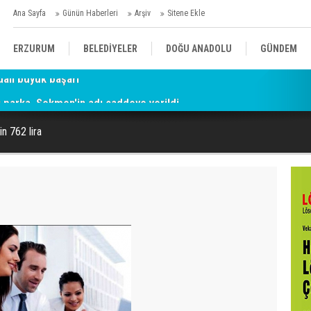
Ana Sayfa
Günün Haberleri
Arşiv
Sitene Ekle
ERZURUM
BELEDİYELER
DOĞU ANADOLU
GÜNDEM
parka, Sekmen'in adı caddeye verildi
SİYASET
AFAD/ SAVAŞ
SPOR
n 762 lira
KÜLTÜR/SANAT//MAĞAZİN
BODRUM