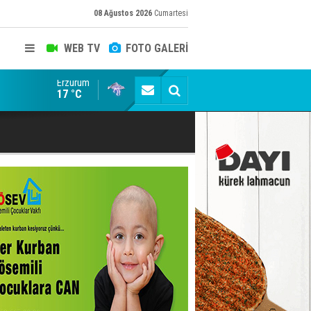
08 Ağustos 2026
Cumartesi
WEB TV
FOTO GALERİ
Erzurum
Konuşanlar'a katıldı, söyledikleri başına iş açtı! Göza
17 °C