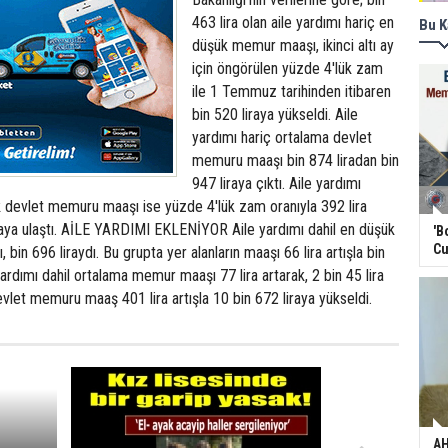
463 lira olan aile yardımı hariç en
Bu K
düşük memur maaşı, ikinci altı ay
için öngörülen yüzde 4'lük zam
ile 1 Temmuz tarihinden itibaren
bin 520 liraya yükseldi. Aile
yardımı hariç ortalama devlet
memuru maaşı bin 874 liradan bin
947 liraya çıktı. Aile yardımı
devlet memuru maaşı ise yüzde 4'lük zam oranıyla 392 lira
iraya ulaştı. AİLE YARDIMI EKLENİYOR Aile yardımı dahil en düşük
'B
Cu
in 696 liraydı. Bu grupta yer alanların maaşı 66 lira artışla bin
 yardımı dahil ortalama memur maaşı 77 lira artarak, 2 bin 45 lira
vlet memuru maaş 401 lira artışla 10 bin 672 liraya yükseldi.
AH