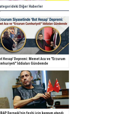
ategorideki Diğer Haberler
ot Hesap' Depremi: Memet Aca ve "Erzurum
mhuriyeti" İddiaları Gündemde
BAP Derneği'nin feshi için kayyum atandı