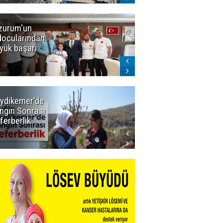
zurum'un
Amar süper
docularından
ligi seviyor!
yük başarı
ydikemer'de
Muğla
ngın Sonrası
Büyükşehir
ferberlik
Tüm
İmkânlarıyla
Yangın
Sahasında