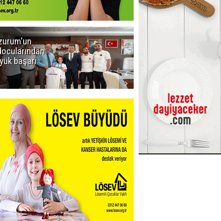
zurum'un
Amar süper
docularından
ligi seviyor!
yük başarı