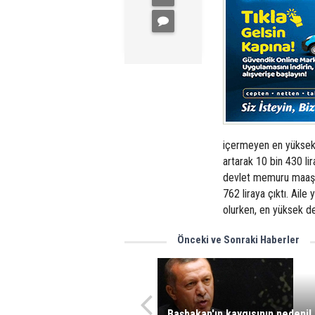
içermeyen en yüksek 
artarak 10 bin 430 l
devlet memuru maaşı, b
762 liraya çıktı. Aile
olurken, en yüksek de
Önceki ve Sonraki Haberler
Başbakan'ın kaygısının nedeni!