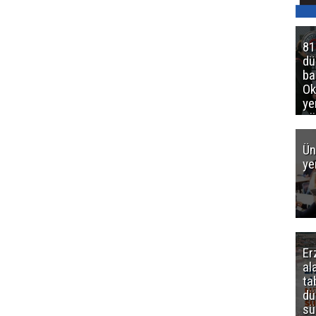
81
d
ba
Ok
ye
gö
Ün
ye
Er
al
ta
dü
sü