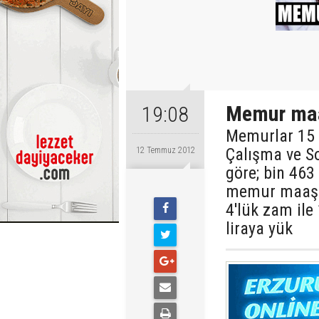
Memur maaş
19:08
Memurlar 15
Çalışma ve So
12 Temmuz 2012
göre; bin 463
memur maaşı, 
4'lük zam ile
liraya yük