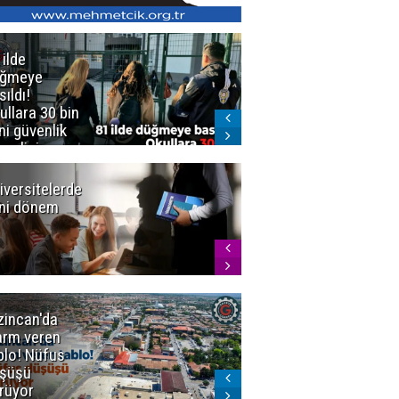
 ilde
Erzurum'da
üğmeye
Kürekle
sıldı!
işlenen
ullara 30 bin
vahşette karar
ni güvenlik
kesinleşti!
revlisi
Yargıtay
cezaları onadı
iversitelerde
Başkan
ni dönem
Sekmen'den
Tercih
Döneminde
Erzurum
Vurgusu
zincan'da
Meteoroloji
arm veren
uyardı!
blo! Nüfus
Doğu'ya yaz
şüşü
gelmeyecek
rüyor