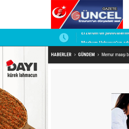
Merhum Uykusuz'un adı 
HABERLER
GÜNDEM
Memur maaşı bi