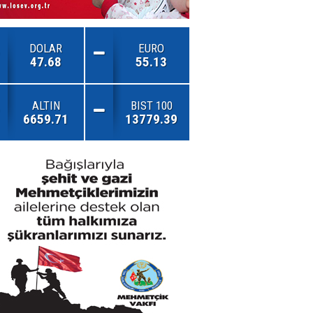
DOLAR
EURO
47.68
55.13
ALTIN
BIST 100
6659.71
13779.39