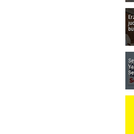
Er
ju
bü
Se
Ya
Se