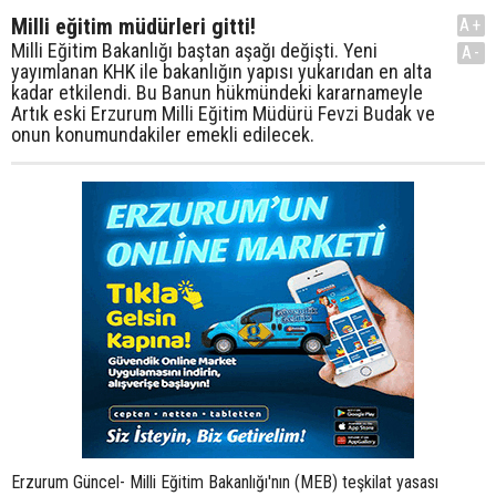
Milli eğitim müdürleri gitti!
A+
Milli Eğitim Bakanlığı baştan aşağı değişti. Yeni
A-
yayımlanan KHK ile bakanlığın yapısı yukarıdan en alta
kadar etkilendi. Bu Banun hükmündeki kararnameyle
Artık eski Erzurum Milli Eğitim Müdürü Fevzi Budak ve
onun konumundakiler emekli edilecek.
Erzurum Güncel- Milli Eğitim Bakanlığı'nın (MEB) teşkilat yasası çıkarılan Kanun Hükmünde Kararname ile yeniden düzenlendi. Yeni KHK ile MEB'te taşlar yerinden oynayacak. Milli Eğitim Bakanlığı Teşkilat kanunu tümüyle değişti. Konuya ilişkin 652 sayılı KHK, 14 Ağustos 2011 tarihli Resmi Gazetede yayımlandı. BİRÇOK YETKİLİNİN GÖREVİ SONA ERDİ Yayımlanan yeni KHK'de bir çok yeni değişiklik göze çarmaktadır. KHK'nın geçici maddesine göre, şube müdürü ve il müdürleri dahil olmak üzere tüm üst düzey personelin görevleri sona erdi. Bunların büyük bir kısmı müşavir kadrosuna atandı. Bakanlık merkez ve taşra teşkilatında çalışan idari personele ek ödeme geldi, öğretmen dışındaki personelin ek ders ücreti alması uygulaması kaldırıldı, eğitim müfettişleri, illere denetmen yapıldı. BİRÇOK KURULUŞ BİRLEŞTİRİLDİ MADDE 6 – (1) Bakanlığın hizmet birimleri şunlardır: a) Temel Eğitim Genel Müdürlüğü. b) Ortaöğretim Genel Müdürlüğü. c) Meslekî ve Teknik Eğitim Genel Müdürlüğü. ç) Din Öğretimi Genel Müdürlüğü. d) Özel Eğitim ve Rehberlik Hizmetleri Genel Müdürlüğü. e) Hayat Boyu Öğrenme Genel Müdürlüğü. f) Özel Öğretim Kurumları Genel Müdürlüğü. g) Yenilik ve Eğitim Teknolojileri Genel Müdürlüğü. ğ) Öğretmen Yetiştirme ve Geliştirme Genel Müdürlüğü. h) Avrupa Birliği ve Dış İlişkiler Genel Müdürlüğü DENETÇİLERE GENİŞ YETKİLER TANINDI Rehberlik ve Denetim Başkanlığı MADDE 17 – (1) Rehberlik ve Denetim Başkanlığının görevleri şunlardır: (2) Denetime tâbi olan gerçek ve tüzel kişiler, gizli dahi olsa bütün belge, defter ve bilgileri talep edildiği takdirde ibraz etmek, para ve para hükmündeki evrakı ve ayniyatı ilk talep hâlinde göstermek, sayılmasına ve incelenmesine yardımcı olmak zorundadır. Millî Eğitim Denetçileri, görevleri sırasında kamu kurum ve kuruluşları ve kamuya yararlı dernekler ile gerçek ve tüzel kişilerden gerekli yardım, bilgi, evrak, kayıt ve belgeleri istemeye yetkili olup kanunî engel bulunmadıkça bu talebin yerine getirilmesi zorunludur. TALİM VE TERBİYE KURULU'NA ATAMALARDA DEĞİŞİKLİK MADDE 28 – (1) Talim ve Terbiye Kurulu Başkanlığı, Bakanlığın bilimsel danışma ve karar organıdır. (2) Kurul, eğitim sisteminin tüm kademelerini temsil edecek nitelikte bir Başkan ile on üyeden oluşur. Kurul Başkan ve üyeleri dört yıllık süreyle atanır. Bu süre her defasında bir yıl olmak üzere en fazla üç defa uzatılabilir. Kurul Başkanı ve üyeleri, en az dört yıllık eğitim veren yükseköğretim kurumlarından mezun olmuş, eğitim alanında yaptığı çalışma ve yayınlarla temayüz etmiş; a) Eğitim ile ilgili alanlarda öğretim üyeleri, b) En az on yıl süreyle öğretmenlik veya okul yöneticiliği yapmış olanlar, c) Kamu görevlileri, arasından seçilir. TAŞRA TEŞKİLATINDA BÜYÜK DEĞİŞİKLİK MADDE 30 – (3) İl millî eğitim müdürlükleri bünyesinde, millî eğitim müdürüne bağlı olarak Eğitim Denetmenleri Başkanlığı oluşturulur. MADDE 41 – (1) İl millî eğitim müdürlükleri bünyesinde oluşturulan Eğitim Denetmenleri Başkanlığında İl Eğitim Denetmenleri ve İl Eğitim Denetmen Yardımcıları istihdam edilir. İl eğitim denetmen yardımcıları, en az dört yıllık yüksek öğrenimi ve öğretmenlikte sekiz yıl ve daha fazla hizmeti bulunan öğretmenler arasından yarışma sınavı ile mesleğe alınırlar. Bu görevde üç yıllık yetişme dönemini takiben yapılacak yeterlik sınavında başarılı olanlar il eğitim denetmeni kadrolarına atanır. GEÇİCİ MADDE 3 – (5) Bu Kanun Hükmünde Kararnamenin yürürlüğe girdiği tarihte Eğitim Müfettişi ve Eğitim Müfettiş Yardımcısı kadrolarında bulunanlar, İl Eğitim Denetmeni ve İl Eğitim Denetmen Yardımcısı kadrolarına, başka bir işleme gerek kalmaksızın bulundukları kadro dereceleriyle atanmış sayılır. Bunların Eğitim Müfettişi ve Eğitim Müfettiş Yardımcısı olarak geçirdikleri süreler, İl Eğitim Denetmeni ve İl Eğitim Denetmen Yardımcısı olarak geçmiş sayılır. ÖZÜR GRUBU YER DEĞİŞTİRMELERİ YAZ TATİLLERİNDE YAPILACAK MADDE 37 – (3) Öğretmenlerin Bakanlıkça belirlenen hizmet bölge veya alanlarında en az üç eğitim öğretim yılı görev yapması esastır. Bunların yer değiştirme suretiyle atamaları her yıl yapılan atama plan ve programları çerçevesinde eğitim öğretim faaliyetlerini etkilemeyecek şekilde sonuçlandırılır. Bakanlıkça belirlenen özür gruplarına bağlı yer değiştirmeler ise yaz tatillerinde yapılır. ROTASYON KANUNA GİRDİ. İL VE İLÇE MİLLİ EĞİTİM MÜDÜRLERİ DE YER DEĞİŞTİRECEK, YÖNETMELİKLE BELİRLENECEK MADDE 37 – (7) İl millî eğitim müdürü, ilçe millî eğitim müdürü, okul ve kurum müdürü olarak görev yapanların yer değiştirmeleri, hizmet süreleri, performans ve yeterlikleri dikkate alınarak bölge hizmeti ve rotasyon esasına göre yapılır. Bunların yer değiştirmelerine ilişkin usûl ve esaslar yönetmelikle belirlenir. OKUL MÜDÜRLERİNE YİNE SÖZLÜ SINAV İHTİMALİ. BELİRLEME YÖNETMELİKLE YAPILACAK MADDE 37 – (8) Okul ve kurum müdürleri; yazılı ve/veya sözlü olarak yapılacak okul veya kurum müdürlüğü sınavında başarılı olmak kaydıyla, hizmet süreleri, performans ve yeterlikleri dikkate alınarak il millî eğitim müdürünün teklifi üzerine vali tarafından atanır. Bu fıkranın uygulanmasına ilişkin usûl ve esaslar yönetmelikle düzenlenir. MİLLİ EĞİTİM UZMAN VE UZMAN YARDIMCISI KADROSU OLUŞTURULDU, MÜFETTİŞLER DENETÇİ YAPILDI Uzman ve Denetçi istihdamı MADDE 40 – (1) Bakanlık merkez teşkilatında; Millî Eğitim Uzmanları ve Uzman Yardımcıları ile Millî Eğitim Denetçileri ve Denetçi Yardımcıları istihdam edilir. (2) Uzman Yardımcılığı ve Denetçi Yardımcılığına atanabilmek için 657 sayılı Devlet Memurları Kanununun 48 inci maddesinde sayılan genel şartlara ek olarak aşağıdaki şartlar aranır: a) En az dört yıllık lisans eğitimi veren eğitim, fen-edebiyat, hukuk, siyasal bilgiler, iktisadî ve idarî bilimler, iktisat, işletme fakülteleri ile hizmet birimlerinin görev alanına giren ve yönetmelikle belirlenen yükseköğretim kurumlarından veya bunlara denkliği Yükseköğretim Kurulu tarafından kabul edilen yurtiçindeki veya yurtdışındaki yükseköğretim kurumlarından mezun olmak. b) Yapılacak yarışma sınavında başarılı olmak. GEÇİCİ MADDE 3 – (6) Bakanlık Teftiş Kurulu Başkanlığı Başmüfettiş, Müfettiş ve Müfettiş Yardımcısı kadrolarında bulunanlar, Rehberlik ve Denetim Başkanlığında ilgisine göre Millî Eğitim Başdenetçisi, Denetçisi ve Denetçi Yardımcısı kadrolarına başka bir işleme gerek kalmaksızın bulundukları kadro dereceleriyle atanmış sayılır. Bunların Bakanlık Teftiş Kurulu Başkanlığında Başmüfettiş, Müfettiş ve Müfettiş Yardımcısı kadrolarında geçirdikleri süreler Rehberlik ve Denetim Başkanlığında Başdenetçi, Denetçi ve Denetçi Yardımcısı olarak geçmiş sayılır. ÜST YÖNETİME KADRO KARŞILIĞI SÖZLEŞMELİ MAAŞI VERİLECEK, BU DÜZENLEME BAŞBAKANLIK VE BAĞLI KURULUŞLARINDA BULUNUYORDU MADDE 42 – (1) Bakanlık merkez teşkilatında; Müsteşar, Müsteşar Yardımcısı, Talim ve Terbiye Kurulu Başkan ve Üyesi, Genel Müdür, Rehberlik ve Denetim Başkanı, Strateji Geliştirme Başkanı, Bakanlık Müşaviri, I. Hukuk Müşaviri, Grup Başkanı, Basın ve Halkla İlişkiler Müşaviri, Özel Kalem Müdürü, Millî Eğitim Uzmanı, Hukuk Müşaviri ve Millî Eğitim Uzman Yardımcısı kadrolarına atananlar, kadroları karşılık gösterilmek suretiyle, 657 sayılı Kanun ve diğer kanunların sözleşmeli personel çalıştırılması hakkındaki hükümlerine bağlı olmaksızın sözleşmeli olarak çalıştırılabilir. ÜST YÖNETİM İLE DENETÇİ YAPILAN MÜFETTİŞLERE FAZLA ÇALIŞMA ÜCRETİ VERİLECEK MADDE 42 – (2) Birinci fıkrada belirtilen kadrolarda fiilen çalışanlar ile Millî Eğitim Başdenetçileri, Denetçileri ve Denetçi Yardımcılarına, 657 sayılı Kanunda belirtilen en yüksek Devlet memuru aylığının (ek gösterge dâhil); a) 9 ila 7 nci derecelerden aylık alanlara % 25’ini, b) 6 ila 4 üncü derecelerden aylık alanlara % 30’unu, c) 3 ila 1 inci derecelerden aylık alanlara % 35’ini, geçmemek üzere Bakanlıkça tespit edilecek usûl ve esaslar çerçevesinde her ay aylıkla birlikte peşin olarak damga vergisi hariç herhangi bir kesintiye tabi olmaksızın fazla çalışma ücreti ödenir. Fazla çalışma ücretinin usûl ve esasları yönetmelikle düzenlenir. MEB MERKEZ VE TAŞRA TEŞKİLATINDA ÇALIŞAN PERSONELE EK ÖDEME VERİLECEK MADDE 42 – (3) Kadro karşılığı sözleşmeli olarak istihdam edilenler ile öğretmen kadrolarında bulunanlar (örgün ve yaygın eğitim kurumlarında öğretmen unvanlı kadrolardaki yöneticiler dâhil) hariç olmak üzere, Bakanlık merkez ve taşra teşkilatı kadrolarında fiilen çalışan personele en yüksek Devlet memuru aylığının (ek gösterge dâhil) % 200’ünü geçmemek üzere her ay ek ödeme yapılabilir. Bakanlık merkez teşkilatı ile il ve ilçe millî eğitim müdürlüklerinde görevlendirilen ve ek ders ücreti almayan öğretmenler de bu ek ödemeden yararlanır. Ek ödemenin oranı ile usûl ve esasları; görev yapılan birim ve iş hacmi, görevin önem ve güçlüğü, görev yerinin özelliği, çalışma süresi, personelin sınıfı, kadro veya görev unvanı, derecesi, atanma usûlü ile emsali veya benzeri görev ve unvanlarda bulunan personele malî haklar kapsamında yapılan her türlü ödemeler dâhil almakta oldukları toplam ödeme tutarları gibi kriterler birlikte veya ayrı ayrı dikkate alınarak, Maliye Bakanlığının uygun görüşü üzerine Bakan tarafından belirlenir. Bu ödemelerde 657 sayılı Kanunun aylıklara ilişkin hükümleri uygulanır ve bu ödemelerden damga vergisi hariç herhangi bir vergi ve kesinti yapılmaz. Bu fıkrada belirtilen ek ödemeden yararlananlara 375 sayılı Kanun Hükmünde Kararnamenin ek 3 üncü maddesi uyarınca ek ödeme yapılmaz. EK DERS ÜCRETİ SADECE ÖĞRETMENLERE VERİLECEK MADDE 42 – (4) Öğretmen kadrolarında bulunan ve fiilen öğretmenlik yapanlar (örgün ve yaygın eğitim kurumlarındaki öğretmen unvanlı kadrolarda fiilen yöneticilik yapanlar dâhil) haricindeki Bakanlık merkez ve taşra teşkilatı personeline, fiilen yapılmayan ders karşılığı ek ders ücreti ödenmez ÜST DÜZEY PERSONELLER GÖREVDEN ALINDI GEÇİCİ MADDE 3 – (1) Bu Kanun Hükmünde Kararnamenin yürürlüğe girdiği tarihte Bakanlık merkez teşkilatında; Müsteşar, Müsteşar Yardımcısı, Talim ve Terbiye Kurulu Başkanı ve Üyesi, Genel Müdür, Teftiş Kurulu Başkanı,