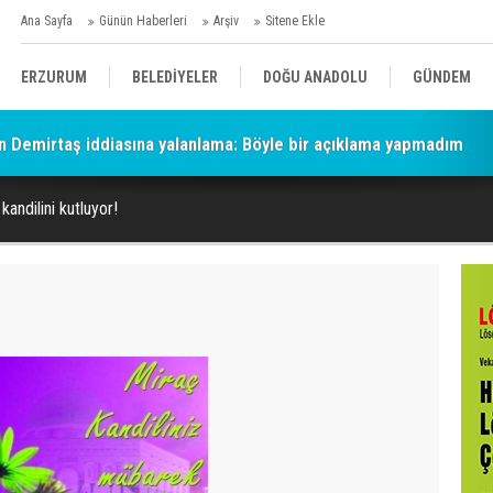
Ana Sayfa
Günün Haberleri
Arşiv
Sitene Ekle
ERZURUM
BELEDİYELER
DOĞU ANADOLU
GÜNDEM
n Demirtaş iddiasına yalanlama: Böyle bir açıklama yapmadım
SİYASET
AFAD/ SAVAŞ
SPOR
kandilini kutluyor!
KÜLTÜR/SANAT//MAĞAZİN
BODRUM