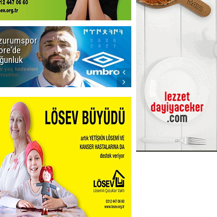
zurumspor
Adalet Bakanı
ore'de
Gürlek'ten
ğunluk
Demirtaş
iddiasına
yalanlama:
Böyle bir
açıklama
yapmadım