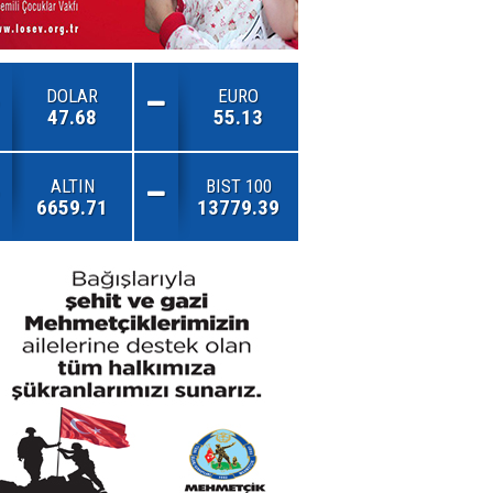
DOLAR
EURO
47.68
55.13
ALTIN
BIST 100
6659.71
13779.39