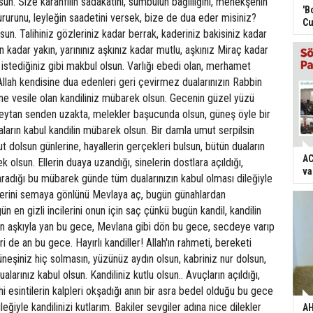
'B
Cu
AC
va
AH