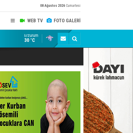
08 Ağustos 2026
Cumartesi
WEB TV
FOTO GALERİ
Erzurum
Dadaş 2.hafta Galatasaray'ı konuk edecek
30 °C