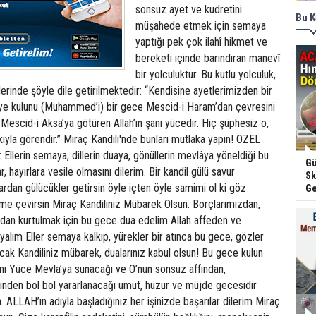
Bu K
Gü
Sk
Ge