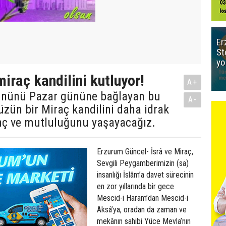
Er
St
yo
miraç kandilini kutluyor!
A+
ününü Pazar gününe bağlayan bu
A-
zün bir Miraç kandilini daha idrak
nç ve mutluluğunu yaşayacağız.
Erzurum Güncel- İsrâ ve Miraç, Sevgili Peygamberimizin (sa) insanlığı İslâm’a davet sürecinin en zor yıllarında bir gece Mescid-i Haram’dan Mescid-i Aksâ’ya, oradan da zaman ve mekânın sahibi Yüce Mevla’nın sonsuz ayet ve kudretini müşahede etmek için semaya yaptığı pek çok ilahî hikmet ve bereketi içinde barındıran manevî bir yolculuktur. Bu kutlu yolculuk, İsrâ suresinin ilk ayetlerinde şöyle dile getirilmektedir: “Kendisine ayetlerimizden bir kısmını gösterelim diye kulunu (Muhammed’i) bir gece Mescid-i Haram’dan çevresini bereketlendirdiğimiz Mescid-i Aksa’ya götüren Allah’ın şanı yücedir. Hiç şüphesiz o, hakkıyla işitendir, hakkıyla görendir.” Miraç Kandili'nde bunları mutlaka yapın! ÖZEL KANDİL MESAJLARI: Ellerin semaya, dillerin duaya, gönüllerin mevlâya yöneldiği bu mübarek geceni kutlar, hayırlara vesile olmasını dilerim. Bir kandil gülü savur sevdiklerine, size onlardan gülücükler getirsin öyle içten öyle samimi ol ki göz yaşlarını bile tebessüme çevirsin Miraç Kandiliniz Mübarek Olsun. Borçlarımızdan, ceza ve günahlarımızdan kurtulmak için bu gece dua edelim Allah affeden ve bağışlayandır, unutmayalım Eller semaya kalkıp, yürekler bir atınca bu gece, gözler sevinç yaşlarıyla dolacak Kandiliniz mübarek, dualarınız kabul olsun! Bu gece kulun yalvarış ve yakarışlarını Yüce Mevla’ya sunacağı ve O’nun sonsuz affından, merhametinden, iyiliğinden bol bol yararlanacağı umut, huzur ve müjde gecesidir Kandiliniz hayırlı olsun. ALLAH’ın adıyla başladığınız her işinizde başarılar dilerim Miraç kandiliniz mübarek olsun. Size karanfilin sadakatini, sümbülün bağlılığını, menekşenin tevazusunu, lalenin gururunu, leyleğin saadetini versek, bize de dua eder misiniz? Kandiliniz mübarek olsun. Talihiniz gözleriniz kadar berrak, kaderiniz bakisiniz kadar güzel, umudunuz yarın kadar yakın, yarınınız aşkınız kadar mutlu, aşkınız Miraç kadar mukaddes, dualarınız istediğiniz gibi makbul olsun. Varlığı ebedi olan, merhamet sahibi, adaletli Yüce Allah kendisine dua edenleri geri çevirmez dualarınızın Rabbin yüce katına iletilmesine vesile olan kandiliniz mübarek olsun. Gecenin güzel yüzü yüreğine dokunsun, şeytan senden uzakta, melekler başucunda olsun, güneş öyle bir geceye doğsun ki duaların kabul kandilin mübarek olsun. Bir damla umut serpilsin yüreğine, bin tatlı umut dolsun günlerine, hayallerin gerçekleri bulsun, bütün duaların kabul, kandilin mübarek olsun. Ellerin duaya uzandığı, sinelerin dostlara açıldığı, gözlerin masumiyet aradığı bu mübarek günde tüm dualarınızın kabul olması dileğiyle iyi kandiller. Bugün ellerini semaya gönlünü Mevlaya aç, bugün günahlardan olabildiğince kaç, bugün en gizli incilerini onun için saç çünkü bugün kandil, kandilin mübarek olsun. Allah'ın aşkıyla yan bu gece, Mevlana gibi dön bu gece, secdeye varıp huzura erince, şu fakiri de an bu gece. Hayırlı kandiller! Allah'ın rahmeti, bereketi sizinle olsun, gönül güneşiniz hiç solmasın, yüzünüz aydın olsun, kabriniz nur dolsun, makamınız Firdevs, dualarınız kabul olsun. Kandiliniz kutlu olsun.. Avuçların açıldığı, gözlerin yaşardığı, ilahi esintilerin kalpleri okşadığı anın bir asra bedel olduğu bu gece dualarda birleşmek dileğiyle kandilinizi kutlarım. Bakiler sevgiler adına nice dilekler vardır. Ölümü bile ayırır saymayan gönüller vardır. Mesafeler araya set çekmişse ne çıkar, dualarda birleşen gönüller vardır. Hayırlı kandiller.. Biçarelere, dul ve aceze hatunlara bakmak için çalışıp, çabalayan kimsenin; gece sabaha kadar namaz kılan, her gün oruç tutan, meydan-I gazada cihat eden gibi Allah yanında rütbesi vardır. Bir kandil gülü savur sevdiklerine, size onlardan gülücükler getirsin öyle içten öyle samimi ol ki göz yaşlarını bile tebessüme çevirsin. Kandiliniz mübarek olsun. Borçlarımızdan, ceza ve günahlarımızdan kurtulmak için bu gece dua edelim.. Allah affeden ve bağışlayandır, unutmayalım.. Eller semaya kalkıp, yürekler bir atınca bu gece, gözler sevinç yaşlarıyla dolacak.. Kandiliniz mübarek, dualarınız kabul olsun! Bu gece kulun yalvarış ve yakarışlarını Yüce Mevla'ya sunacağı ve O'nun sonsuz affından, merhametinden, iyiliğinden bol bol yararlanacağı umut, huzur ve müjde gecesidir. Kandiliniz hayırlı olsun! Bu günlerin feyzi üzerinize, rahmeti geçmişinize, bereketi evinize, nuru ahiretimize, sıcaklığı yuvamıza dolsun. Kandiliniz mübarek olsun.. Konsun yine pervazlara güvercinler, hu hulara karışsın aminler, mübarek akşamdır, gelin ey Fatihalar, Yasinler.... İyi Kandiller.... Size karanfilin sadakatini, sümbülün bağlılığını, menekşenin tevazusunu, lalenin gururunu, leyleğin saadetini versek, bize de dua eder misiniz? Kandiliniz mübarek olsun.. Talihiniz gözleriniz kadar berrak, kaderiniz bakışınız kadar güzel, umudunuz yarın kadar yakın, yarınınız aşkınız kadar mutlu, aşkınız Miraç kadar mukaddes, dualarınız istediğiniz gibi makbul olsun. Varlığı ebedi olan, merhamet sahibi, adaletli Yüce Allah kendisine dua edenleri geri çevirmez. Dualarınızın Rabbin yüce katına iletilmesine vesile olan kandiliniz mübarek olsun. Yağmur yüklü bulutlar gibi gelen, eteğindeki hayır cevherlerini başımıza boşaltan ve bizlere mutluluk veren kandilin, büyüsüne kapılmanız dileğiyle. Nice kandiller. Zâde duygular yükselsin göklere, yükseklerde hafakan, gözlerde yaşlar, ona susamış dudaklar kadar, açılan eller var. Kandiliniz mübarek olsun. Ümit ederiz ki bu mübarek gece, zor günler geçirdiğimiz; fakat gelecek adına umutla dolu olduğumuz şu dönemlerde yeniden bir uyanışa vesile olur. kandiliniz mübarek olsun.. Semanın kapılarının açılıp rahmetin sağanak, sağanak yağdığı bu günde düşen damlaların sizi ailece sırılsıklam etmesi dileğiyle. Sofranız afiyetli, paranız bereketli, kararlarınız isabetli, yuvanız muhabbetli, kalbiniz merhametli, bedeniniz sıhhatli, yüzünüz mutlu, kandiliniz kutlu olsun. Gecenin güzel yüzü yüreğine dokunsun, şeytan senden uzakta, melekler başucunda olsun, güneş öyle bir geceye doğsun ki duaların kabul kandilin mübarek olsun. Bir damla umut serpilsin yüreğine, bin tatlı umut dolsun günlerine, hayallerin gerçekleri bulsun, bütün duaların kabul, kandilin mübarek olsun. Güneşin güzel yüzü, yüreğine dokunsun, kabuslar senden uzakta, melekler baş ucunda dursun. Güneş öyle bir geceye doğsun ki, duaların kabul, kandilin mübarek olsun. Kuran'ın nazil olduğu bin aydan daha hayırlı bu gecenin size efradı ailenize ve bütün İslam alemine hayır bereket ve huzur getirmesini diliyor ve dua ediyorum. Avuçların açıldığı, gözlerin yaşardığı, ilahi esintilerin kalpleri okşadığı anın bir asra bedel olduğu bu gece dualarda birleşmek dileğiyle kandilinizi kutlarım. Bin aydan daha hayırlı bu mübarek gecenin büyüsüne kapılmanız dileğiyle kandiliniz mübarek olsun. Yağmur yüklü bulutlar gibi gelen, eteğindeki hayır cevherlerini başımıza boşaltan ve bizlere mutluluk veren kandilin, büyüsüne kapılmanız dileğiyle. Nice kandiller. Allah'ın adıyla başladığınız her işinizde başarılar dilerim. Kandiliniz mübarek olsun. Beraat kandilin mübarek olsun. Allah sana sevdiklerinle beraber mutlu ve huzurlu bir şekilde yaşamayı nasip etsin. Yükü sevgi özü saygı gücü barış süsü hoşgörü olan mübarek miraç kandilini kutlarım Allah'a emanet olun. Bin damla serpilsin yüreğine, bin tatlı mutluluk dolsun günlerine, bin bir hayalin gerçekleri bulsun, her türlü duaların kabul olsun, kandilin mübarek olsun... Kalpler vardır ,sevgiyi yaşatmak için, İnsanlar vardır, dostluğu paylaşmak için, Mübarek günler vardır, Beraberce kutlamak için.. Kardeşliğin daimi olduğu, sevgilerin birleştiği dostlukların hiç bitmediği, belki durgun, belki yorgun, yine de mutlu, yine de sevgi dolu nice kandillere. En ışıltılı bakışların gözlerinde, en tatlı sözlerin kulaklarında, tüm mutlulukların avuçlarında ve en sonsuz sevgilerin gönlünce yaşayacağı nice mutlu kandillere. Geçmişin bugünle, ışığın gölgeyle umudun gerçekle, ışığın gölgeyle, üzüntünün neşeyle, öfkenin sevgiyle barıştığı nice kandillere. Dertlerimiz kum tanesi kadar küçük, sevinçlerimiz Nisan yağmuru kadar bol olsun. Bu mübarek geceniz sevapla dolsun. Kandiliniz mübarek olsun. Duanız kabul, ameliniz makbul hizmetiniz daim olsun. Saadetiniz kaim olsun. Kandiliniz kutlu olsun. Ellerin semaya, dillerin duaya, gönüllerin mevlaya yöneldiği bu mübarek geceni kutlar, hayırlara vesile olmasını dilerim. Gel ey Muhammed bahardır, dualar ardında saklı, aminlerimiz vardır. Hacdan döner gibi, Miraçtan iner gibi gel gel. Bekliyoruz yıllardır. Kandiliniz mübarek olsun.. Gül bahçesine girenler gül olmasalar da gül kokarlar. Kainatın en güzel gülünün kokusunun üzerinizde olması temennisiyle... İyi Kandiller.. Gün vardır, bin yıldan uzun gelir bize, bir yıl vardır bir günden kısa gelir bize. Bire bin yazılan bu gecede dua edelim Rabbimiz'e. Hayırlı kandiller.. Günler bize dostların güzelliği ile, geceler onların duaları ile mübarek oluyor. Umudumuz dostların hediyesi, duamız sizlerin sevgisi. Kandiliniz mübarek olsun.. Ellerin duaya uzandığı, sinelerin dostlara açıldığı, gözlerin masumiyet aradığı bu mübarek günde tüm dualarınız kabul olması dileğiyle iyi kandiller. Güneşin pembeliğiyle doğan, saflığıyla süzülen, herkese nasip olmayan mutluluk denen o en güzel duygu hep seninle olsun. Bir bayram gülüşü savur göklere eski zamanlara, gülücükler getirsin, öyle içten, öyle samimi olsun, gözyaşlarını bile tebessüme çevirsin. Yüzünden gülücük, kalbinden sevgi, bedeninden sağlık, çevrende dostluk, ömründen huzur ve neşe eksik olmasın kandillerin hep kutlu olsun. Bir avuç alkış, bir kucak sevgi, sıcak bir mesaj, kapatır tüm mesafeleri, kalbiniz nurlu ve mutlu, bayramınız kutlu olsun. Sevgi hak edenin, umut sabredenin, zafer inananın, mutluluk bekleyenin, bunların tümü senin ve sevdiklerinin olsun. Yıpranmış ve katılaşmış gönülleri rahmet meltemiyle yeşerten eşsiz Peygamberin doğum günü olan mevlit kandilinizi en içten dileklerimle tebrik ederim… Gel ey Muhammed bahardır, dualar ardında saklı, aminlerimiz vardır. Hacdan döner gibi, Miraçtan iner gibi gel gel. Bekliy