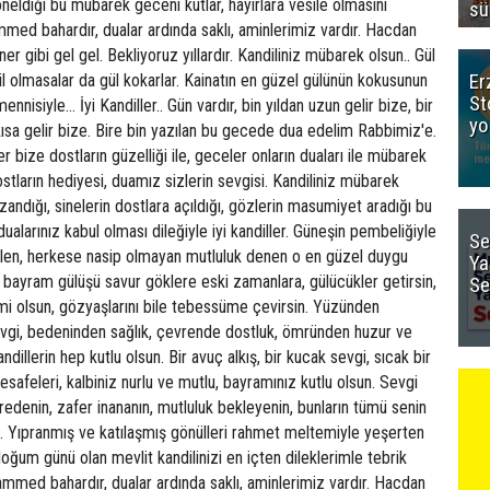
sü
Er
St
yo
Se
Ya
Se