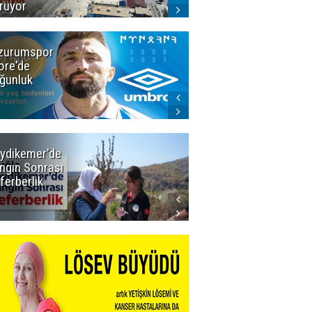
rüyor
zurumspor
Dadaş 2.hafta
ore'de
Galatasaray'ı
ğunluk
konuk edecek
ydikemer'de
Muğla
ngın Sonrası
Büyükşehir
ferberlik
Tüm
İmkânlarıyla
Yangın
Sahasında