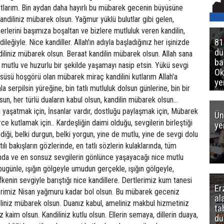
81
d
ba
Ok
ye
gö
Ün
ye
Er
al
ta
dü