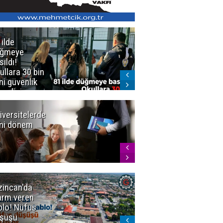
 ilde
Erzurum'da
üğmeye
Kürekle
sıldı!
işlenen
ullara 30 bin
vahşette karar
ni güvenlik
kesinleşti!
revlisi
Yargıtay
cezaları onadı
iversitelerde
Başkan
ni dönem
Sekmen'den
Tercih
Döneminde
Erzurum
Vurgusu
zincan'da
Meteoroloji
arm veren
uyardı!
blo! Nüfus
Doğu'ya yaz
şüşü
gelmeyecek