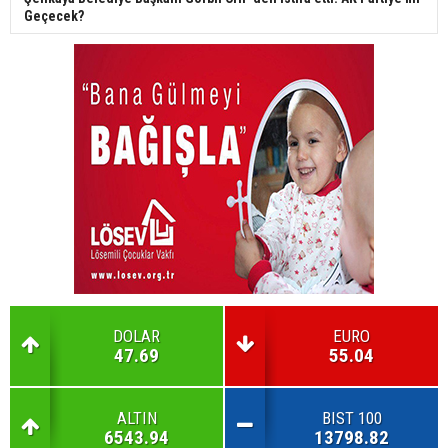
Geçecek?
DOLAR
EURO
47.69
55.04
ALTIN
BIST 100
6543.94
13798.82