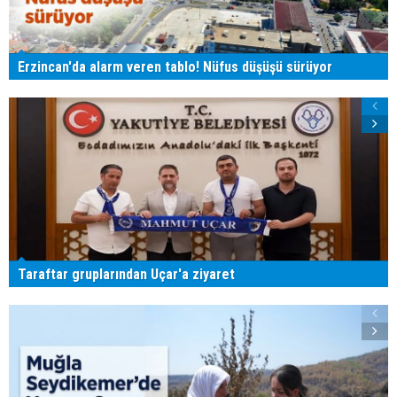
Erzincan'da alarm veren tablo! Nüfus düşüşü sürüyor
Taraftar gruplarından Uçar'a ziyaret