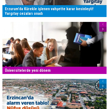
Erzurum'da Kürekle işlenen vahşette karar kesinleşti!
Yargıtay cezaları onadı
Üniversitelerde yeni dönem