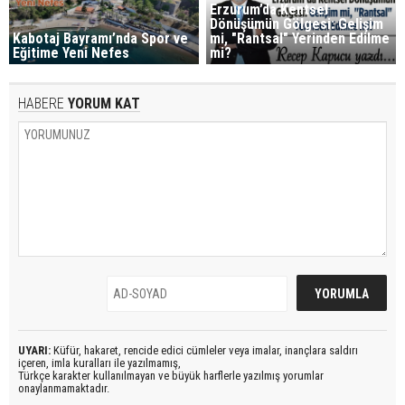
Erzurum’da Kentsel
Dönüşümün Gölgesi: Gelişim
Kabotaj Bayramı’nda Spor ve
mi, "Rantsal" Yerinden Edilme
Eğitime Yeni Nefes
mi?
HABERE
YORUM KAT
UYARI:
Küfür, hakaret, rencide edici cümleler veya imalar, inançlara saldırı
içeren, imla kuralları ile yazılmamış,
Türkçe karakter kullanılmayan ve büyük harflerle yazılmış yorumlar
onaylanmamaktadır.