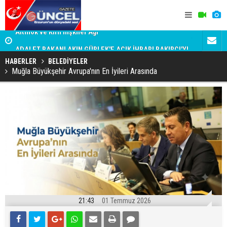
i
ADALET BAKANI AKIN GÜRLEK'E AÇIK İHBAR! BAKIRCI'YI
Taraftar gr
KİM KORUYOR?
HABERLER
BELEDİYELER
Muğla Büyükşehir Avrupa'nın En İyileri Arasında
21:43
01 Temmuz 2026