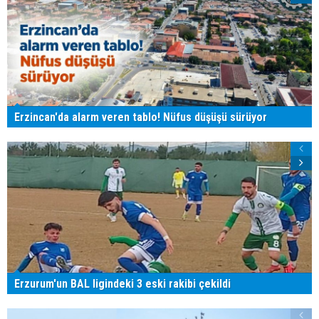
Erzincan'da alarm veren tablo! Nüfus düşüşü sürüyor
Erzurum'un BAL ligindeki 3 eski rakibi çekildi