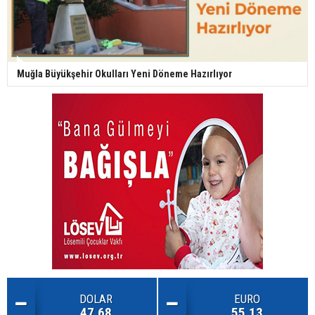
Muğla Büyükşehir Okulları Yeni Döneme Hazırlıyor
DOLAR
EURO
47.68
55.13