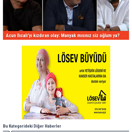
Acun Ilıcalı'yı kızdıran olay: Manyak mısınız siz oğlum ya?
Bu Kategorideki Diğer Haberler