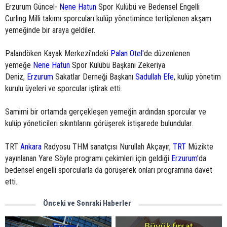
Erzurum Güncel-
Nene Hatun
Spor Kulübü ve Bedensel Engelli
Curling Milli takımı sporcuları kulüp yönetimince tertiplenen akşam
yemeğinde bir araya geldiler.
Palandöken Kayak Merkezi'ndeki
Palan Otel
'de düzenlenen
yemeğe
Nene Hatun
Spor Kulübü Başkanı Zekeriya
Deniz,
Erzurum
Sakatlar Derneği Başkanı
Sadullah Efe
, kulüp yönetim
kurulu üyeleri ve sporcular iştirak etti.
Samimi bir ortamda gerçekleşen yemeğin ardından sporcular ve
kulüp yöneticileri sıkıntılarını görüşerek istişarede bulundular.
TRT
Ankara
Radyosu THM sanatçısı Nurullah Akçayır,
TRT
Müzikte
yayınlanan Yare Söyle programı çekimleri için geldiği
Erzurum
'da
bedensel engelli sporcularla da görüşerek onları programına davet
etti.
Önceki ve Sonraki Haberler