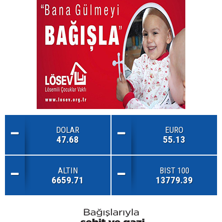
DOLAR
EURO
47.68
55.13
ALTIN
BIST 100
6659.71
13779.39