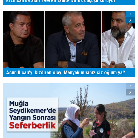
Erzincan'da alarm veren tablo! Nüfus düşüşü sürüyor
Acun Ilıcalı'yı kızdıran olay: Manyak mısınız siz oğlum ya?