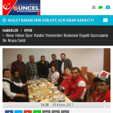
ADALET BAKANI AKIN GÜRLEK'E AÇIK İHBAR! BAKIRCI'YI
Bala İkra'y
KİM KORUYOR?
HABERLER
SPOR
Nene Hatun Spor Kulübü Yöneticileri Bedensel Engelli Sporcularla
Bir Araya Geldi
16:28
09 Kasım 2017