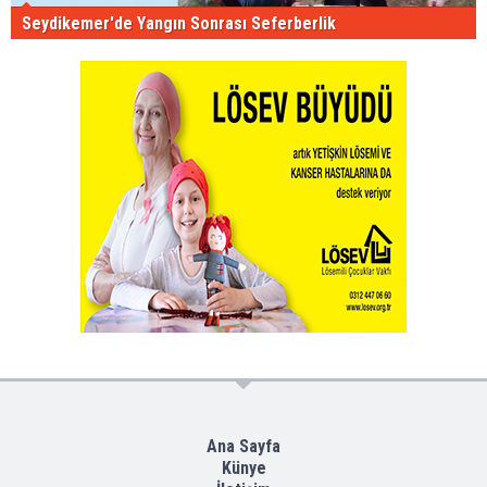
Seydikemer'de Yangın Sonrası Seferberlik
Ana Sayfa
Künye