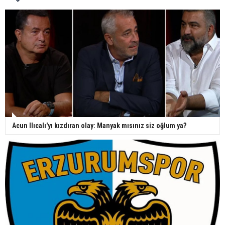
Acun Ilıcalı'yı kızdıran olay: Manyak mısınız siz oğlum ya?