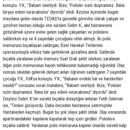
konuştu. Y.K., "Babam sinirliydi. Bize, 'Polisler sizin düşmanınız. Bana
birşey edeni vuracaksınız' diyordu" dedi. Aziziye ilçesinde bugün
meydana gelen olayda TEDAŞ'ta güvenlik görevlisi olarak çalışan ve
şizofren hastası olduğu öne sürülen Selim K., akıl hastanesine
götürülmek üzere evine gelen sağlık çalışanları ve polislere
saldırırken eşi ve 4 yaşındaki çocuğunu rehin almıştı. İki polis
memurunu bıçaklayan saldırgan, Özel Harekat Timlerinin
operasyonuyla etkisiz hale getirilerek gözaltına alındı. Saldırıda
bıçakla yaralanan polis memuru Suat Orak şehit olurken, yaralanan
diğer polis memurunun hayati tehlikesinin bulunmadığı öğrenildi. Olay
sonrası okuldan gelerek dehşet anları öğrenen saldırganın 7 yaşındaki
çocuğu Y.K., İHA'ya konuştu. Y.K., "Babanın evdeki hal ve hareketleri
nasıldı?" sorusunu soran muhabire, "Babam sinirliydi. Bize, 'Polisler
sizin düşmanınız. Bana bir şey edeni vuracaksınız' diyordu" dedi.
Eniştesi Selim K.'nin sürekli bıçakla dolaştığını anlatan Fatih Sekman
ise, "Tedavi görüyordu. Daha önceden hastaneye yatırmıştılar.
Hastaneden kaçmıştı. Bugün bu şok olaya şahit olduk. Olay esnasında
apartmandakiler kapılarını kapatarak hep içeri girdiler. Polislere
bıçakla saldırdı. Yaralanan polis memuruna kapının önünde sürekli kalp