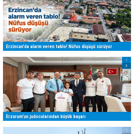
Erzincan'da alarm veren tablo! Nüfus düşüşü sürüyor
Erzurum'un judocularından büyük başarı