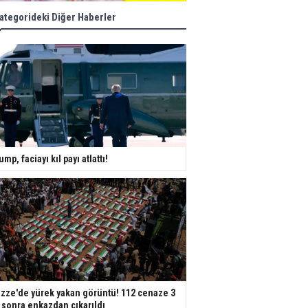
ategorideki Diğer Haberler
ump, faciayı kıl payı atlattı!
zze'de yürek yakan görüntü! 112 cenaze 3
l sonra enkazdan çıkarıldı