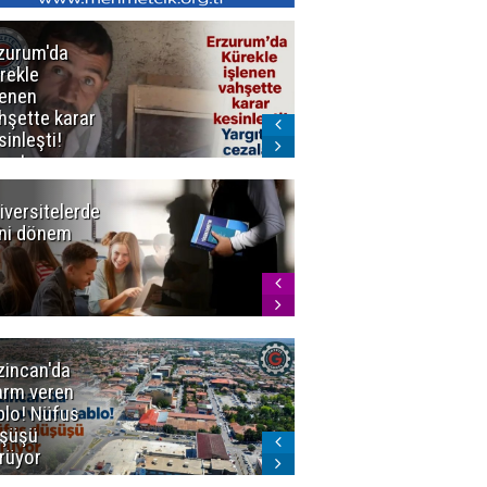
zurum'da
Erzurum dâhil
rekle
Çok Sayıda
lenen
İlde
hşette karar
Uyuşturucuya
sinleşti!
Darbe
rgıtay
zaları onadı
iversitelerde
Başkan
ni dönem
Sekmen'den
Tercih
Döneminde
Erzurum
Vurgusu
zincan'da
Meteoroloji
arm veren
uyardı!
blo! Nüfus
Doğu'ya yaz
şüşü
gelmeyecek
rüyor