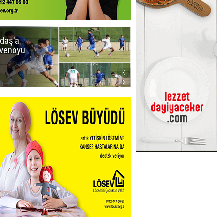
daş'a
Erzurumspor
venoyu
FK'dan
stadyum
teşekkürü