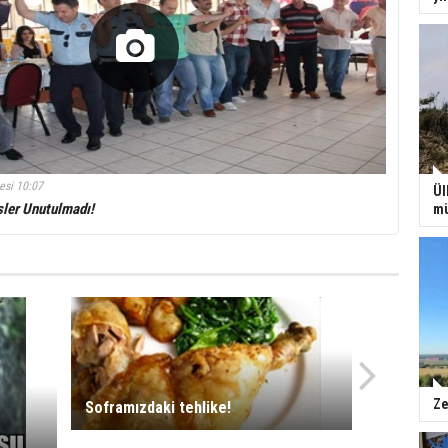
esi 10:07
Ül
sler Unutulmadı!
mü
Ze
Soframızdaki tehlike!