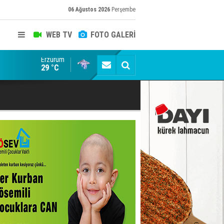
06 Ağustos 2026
Perşembe
WEB TV
FOTO GALERİ
Erzurum
Erzurum'da hububat rekoltesi 500 bin tonu aşacak!
29 °C