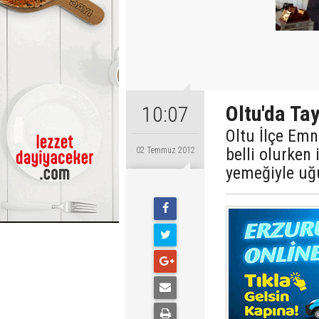
Oltu'da Ta
10:07
Oltu İlçe Emn
belli olurken 
02 Temmuz 2012
yemeğiyle uğu