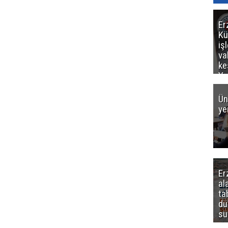
Er
Kü
iş
va
ke
Ya
ce
Ün
ye
Er
al
ta
dü
sü