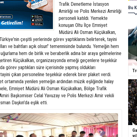
Trafik Denetleme İstasyon
Bu K
Amirliği ve Polis Merkezi Amirliği
personeli katıldı. Yemekte
konuşan Oltu İlçe Emniyet
Müdürü Ali Osman Küçükalkan,
e Türkiye'nin çeşitli yerlerinde görev yaptıklarını belirterek, tayini
lları ve bahtları açık olsun" temennisinde bulundu. Yemeğin hem
i uğurlama hem de birlik ve beraberlik adına bir araya gelmelerine
 getiren Küçükalkan, organizasyonda emeği geçenlere teşekkür
'da görev yaptıkları süre içerisinde yapmış oldukları
Tr
tayini çıkan personeline teşekkür ederek birer plaket verdi.
et ortamında yenilen yemeğin ardından müzik eşliğinde halay
ele, Emniyet Müdürü Ali Osman Küçükalkan, Bölge Trafik
miri Başkomiser Celal Yavuzay ve Polis Merkezi Amir vekili
sman Daşkın'da eşlik etti.
Ga
yı