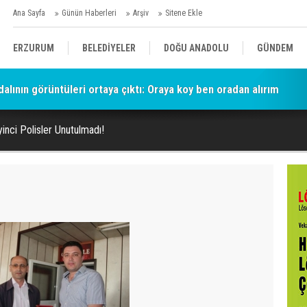
Ana Sayfa
Günün Haberleri
Arşiv
Sitene Ekle
ERZURUM
BELEDİYELER
DOĞU ANADOLU
GÜNDEM
lının görüntüleri ortaya çıktı: Oraya koy ben oradan alırım
SİYASET
AFAD/ SAVAŞ
SPOR
yinci Polisler Unutulmadı!
KÜLTÜR/SANAT//MAĞAZİN
BODRUM