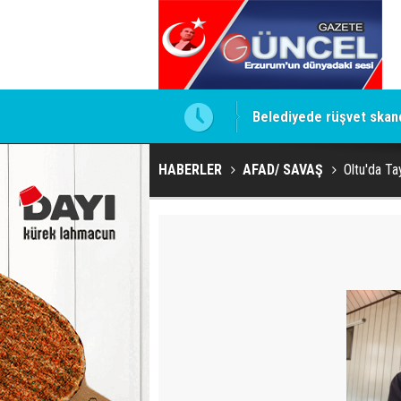
ini devirme operasyonu'
Belediyede rüşvet skanda
HABERLER
AFAD/ SAVAŞ
Oltu'da Ta