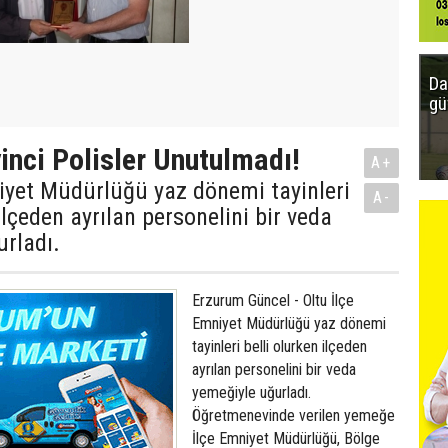
Da
gü
yinci Polisler Unutulmadı!
A+
iyet Müdürlüğü yaz dönemi tayinleri
A-
ilçeden ayrılan personelini bir veda
rladı.
Erzurum Güncel - Oltu İlçe
Emniyet Müdürlüğü yaz dönemi
tayinleri belli olurken ilçeden
ayrılan personelini bir veda
yemeğiyle uğurladı.
Öğretmenevinde verilen yemeğe
İlçe Emniyet Müdürlüğü, Bölge