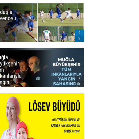
daş'a
Erzurumspor
venoyu
FK'dan
stadyum
teşekkürü
ğla
Muğla
yükşehir
Büyükşehir’den
üm
Personeline
kânlarıyla
Rekor
ngın
Promosyon
hasında