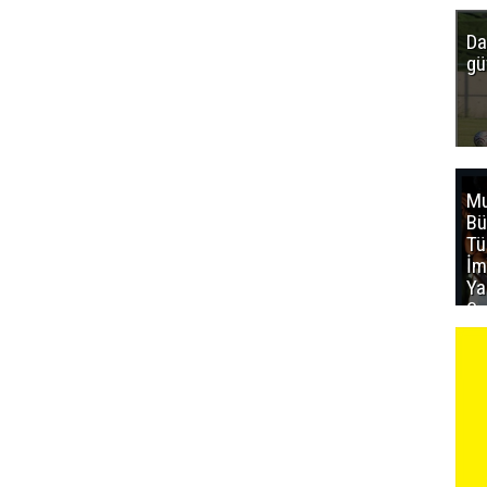
Da
gü
Mu
Bü
T
İm
Ya
Sa