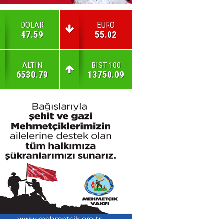
DOLAR
EURO
47.59
55.02
ALTIN
BIST 100
6530.79
13750.09