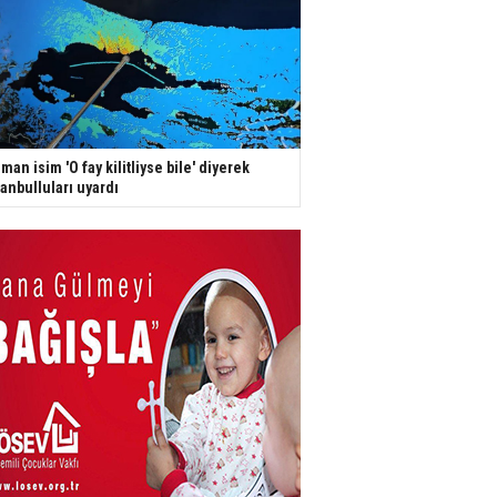
man isim 'O fay kilitliyse bile' diyerek
tanbulluları uyardı