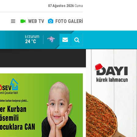
07 Ağustos 2026
Cuma
WEB TV
FOTO GALERİ
Erzurum
AHBAP Derneği'nin feshi için kayyum atandı
24 °C