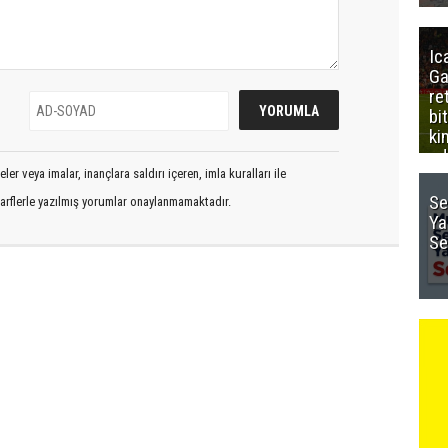
Ic
Ga
re
bi
ki
ed
er veya imalar, inançlara saldırı içeren, imla kuralları ile
Se
arflerle yazılmış yorumlar onaylanmamaktadır.
Ya
Se