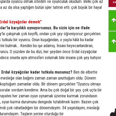
şlarda oyuncu olmak istedim ve oyunculuk okudum. Belki çok az
 az da olsa yaptığım bütün işler tatmin etti. çok büyük bir hayal
 Erdal özyağcılar demek”
lar’la karşılıklı oynuyorsunuz. Bu sizin için ne ifade
’le çalışmak çok keyifli, ondan çok şey öğreniyoruz gerçekten.
tutkulu bir oyuncu. Onun kuşağından, o yaşta hâlâ bu kadar
irini bulmak... Kendini bu işe adamış. İnsanı heyecanlandıran,
uncu. O yüzden de bu dizi, her şeyden önce Erdal özyağcılar
dece onunla aynı atmosferi solumak bile insana çok şey katıyor.
 Erdal özyağcılar kadar tutkulu musunuz?
Ben de elbette
 mesleğe olan bağımı zaman zaman unuttuğum oldu. Dönem
koptuğum zamanlar oldu. Bir dönem gerçekten “Oyuncu olmayı
 sorular sordum kendime. Ama bu çok doğal bir şey. çok uçta bir
a hayatını her zaman oyun oynamak üzerine kurmak zorundasın.
le, oyun kurma durumunu dengede tutabilmek lazım. Bazen çok
 şimdi çok rahatladığım bir dönemdeyim. 34 yaşındayım, mesleği
durumdayım. Taşların yerine oturduğu bir