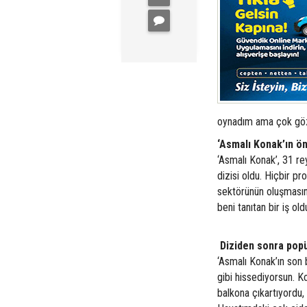
oynadım ama çok göz
‘Asmalı Konak’ın ö
‘Asmalı Konak’, 31 re
dizisi oldu. Hiçbir pr
sektörünün oluşmasın
beni tanıtan bir iş old
Diziden sonra popül
‘Asmalı Konak’ın son
gibi hissediyorsun. K
balkona çıkartıyordu,