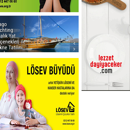
ago
Rodriguez'in
chting
doğum günü
ralık Yat
kutlandı
çenekleri ile
kne Tatilini
anlayın