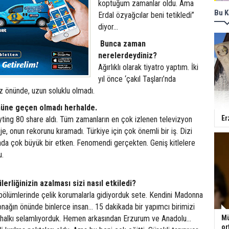
koptuğum zamanlar oldu. Ama
Bu K
Erdal özyağcılar beni tetikledi”
diyor...
Bunca zaman
nerelerdeydiniz?
Ağırlıklı olarak tiyatro yaptım. İki
yıl önce ‘çakıl Taşları’nda
 önünde, uzun soluklu olmadı.
nüne geçen olmadı herhalde.
Er
yting 80 share aldı. Tüm zamanların en çok izlenen televizyon
oje, onun rekorunu kıramadı. Türkiye için çok önemli bir iş. Dizi
da çok büyük bir etken. Fenomendi gerçekten. Geniş kitlelere
u.
erliğinizin azalması sizi nasıl etkiledi?
 bölümlerinde çelik korumalarla gidiyorduk sete. Kendini Madonna
onağın önünde binlerce insan... 15 dakikada bir yapımcı birimizi
 halkı selamlıyorduk. Hemen arkasından Erzurum ve Anadolu...
Mü
or