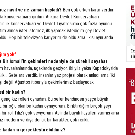
nuz nasıl ve ne zaman başladı?
Ben çok erken karar verdim
da konservatuara girdim. Ankara Devlet Konservatuarı
in ilk konservatuarı ve Devlet Tiyatrosu’na çok fazla oyuncu
ğitim alınca ister istemez, ilk yapmak istediğim şey Devlet
ldu. Hep bir televizyon kariyerim de oldu ama. İkisi aynı anda
Er
ığım yok”
si
ka Bir İsmail’in çekimleri nedeniyle de sürekli seyahat
 havaalanlarında, uçaklarda geçiyor. İki yıla yakın Kapadokya’da
ık... Sete ara verdik. İnsanlar yaz projesi olarak anladı ama ‘İki
işi değil. Ağustos itibarıyla çekimlerimiz başlayacak.
sıl bir kadın?
a genç kız rolleri oynadım. Bu sefer kendinden yaşça büyük
 bir oğlu olan bir kadını oynuyorum. Biriktirdiğim birçok şeyi
bir rol. Filiz’i çok seviyorum. Aslında büyük hayalleri varmış ama
raz modern ve dışa dönük bir karakter. çok renkli.
ne kadarını gerçekleştirebildiniz?