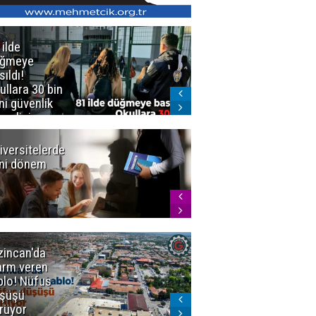
 ilde
Erzurum'da
üğmeye
Kürekle
sıldı!
işlenen
ullara 30 bin
vahşette karar
ni güvenlik
kesinleşti!
revlisi
Yargıtay
cezaları onadı
iversitelerde
Başkan
ni dönem
Sekmen'den
Tercih
Döneminde
Erzurum
Vurgusu
zincan'da
Meteoroloji
arm veren
uyardı!
blo! Nüfus
Doğu'ya yaz
şüşü
gelmeyecek
rüyor