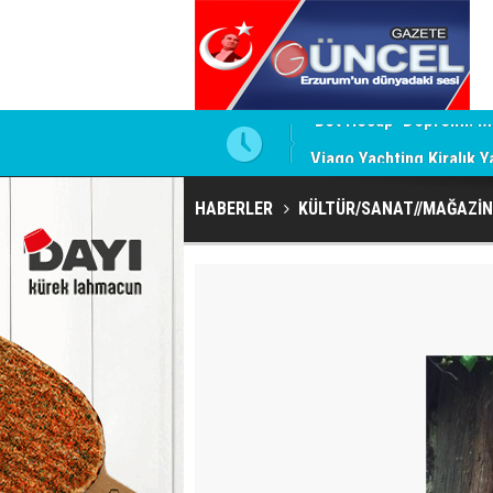
 İddiaları Gündemde
Viago Yachting Kiralık Y
HABERLER
KÜLTÜR/SANAT//MAĞAZİN