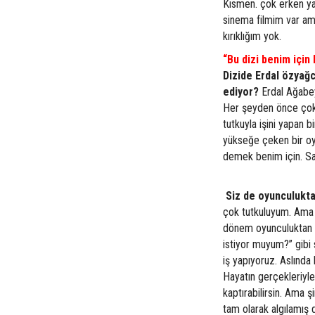
Kısmen. çok erken ya
sinema filmim var ama
kırıklığım yok.
“Bu dizi benim için
Dizide Erdal özyağcı
ediyor?
Erdal Ağabey
Her şeyden önce çok 
tutkuyla işini yapan b
yükseğe çeken bir oy
demek benim için. Sa
Siz de oyunculukta
çok tutkuluyum. Ama
dönem oyunculuktan 
istiyor muyum?” gibi
iş yapıyoruz. Aslınd
Hayatın gerçekleriy
kaptırabilirsin. Ama
tam olarak algılamış 