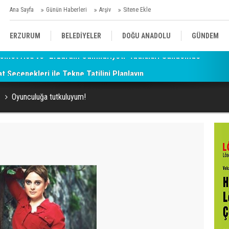
Ana Sayfa
Günün Haberleri
Arşiv
Sitene Ekle
ERZURUM
BELEDİYELER
DOĞU ANADOLU
GÜNDEM
at Seçenekleri ile Tekne Tatilini Planlayın
SİYASET
AFAD/ SAVAŞ
SPOR
Oyunculuğa tutkuluyum!
KÜLTÜR/SANAT//MAĞAZİN
BODRUM