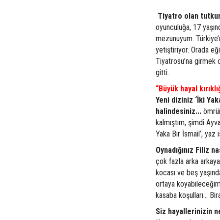
Tiyatro olan tutku
oyunculuğa, 17 yaşın
mezunuyum. Türkiye’n
yetiştiriyor. Orada e
Tiyatrosu’na girmek o
gitti.
“Büyük hayal kırıkl
Yeni diziniz ‘İki Ya
halindesiniz...
ömrüm
kalmıştım, şimdi Ayval
Yaka Bir İsmail’, yaz 
Oynadığınız Filiz na
çok fazla arka arkay
kocası ve beş yaşında
ortaya koyabileceğim 
kasaba koşulları... Bi
Siz hayallerinizin 