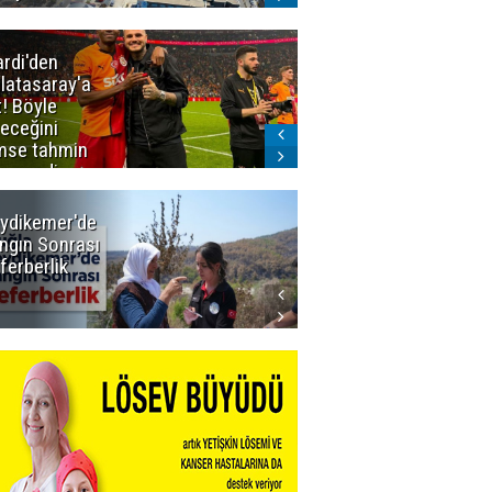
ardi'den
Taraftar
latasaray'a
gruplarından
t! Böyle
Uçar'a ziyaret
teceğini
mse tahmin
emezdi
ydikemer'de
Muğla
ngın Sonrası
Büyükşehir
ferberlik
Tüm
İmkânlarıyla
Yangın
Sahasında