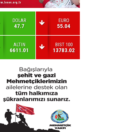
DOLAR
EURO
47.7
55.04
ALTIN
BIST 100
6611.01
13783.02