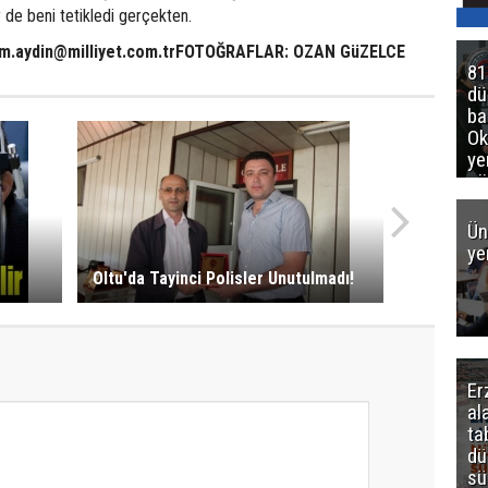
de beni tetikledi gerçekten.
m.aydin@milliyet.com.trFOTOĞRAFLAR: OZAN GüZELCE
81
d
ba
Ok
ye
gö
Ün
ye
Oltu'da Tayinci Polisler Unutulmadı!
Er
al
ta
dü
sü