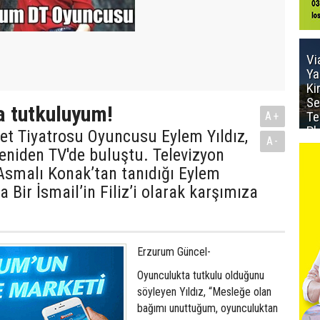
Vi
Ya
Ki
Se
a tutkuluyum!
Te
A+
Pl
et Tiyatrosu Oyuncusu Eylem Yıldız,
A-
yeniden TV'de buluştu. Televizyon
 ‘Asmalı Konak’tan tanıdığı Eylem
aka Bir İsmail’in Filiz’i olarak karşımıza
Erzurum Güncel-
Oyunculukta tutkulu olduğunu
söyleyen Yıldız, “Mesleğe olan
bağımı unuttuğum, oyunculuktan