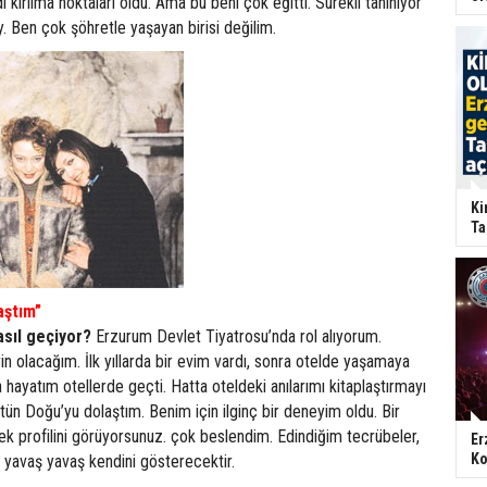
 kırılma noktaları oldu. Ama bu beni çok eğitti. Sürekli tanınıyor
. Ben çok şöhretle yaşayan birisi değilim.
Ki
Ta
aştım”
asıl geçiyor?
Erzurum Devlet Tiyatrosu’nda rol alıyorum.
yin olacağım. İlk yıllarda bir evim vardı, sonra otelde yaşamaya
 hayatım otellerde geçti. Hatta oteldeki anılarımı kitaplaştırmayı
ün Doğu’yu dolaştım. Benim için ilginç bir deneyim oldu. Bir
ek profilini görüyorsunuz. çok beslendim. Edindiğim tecrübeler,
Er
Ko
yavaş yavaş kendini gösterecektir.