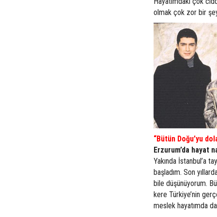
Hayatımdaki çok ciddi
olmak çok zor bir şey
“Bütün Doğu’yu dol
Erzurum’da hayat n
Yakında İstanbul’a ta
başladım. Son yıllarda
bile düşünüyorum. Büt
kere Türkiye’nin gerç
meslek hayatımda da 