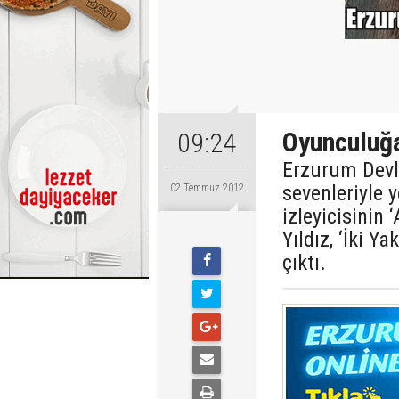
Oyunculuğ
09:24
Erzurum Devl
sevenleriyle 
02 Temmuz 2012
izleyicisinin
Yıldız, ‘İki Y
çıktı.