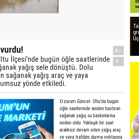
Ta
gr
Uç
 vurdu!
A+
tu İlçesi'nde bugün öğle saatlerinde
A-
ağanak yağış sele dönüştü. Dolu
an sağanak yağış araç ve yaya
olumsuz yönde etkiledi.
Erzurum Güncel- Oltu'da bugün
öğle saatlerinde aniden bastıran
sağanak yağış su baskınlarına
neden oldu. Yaklaşık bir saat
aralıksız devam eden yağış araç
ve yaya trafiğini durma noktasına