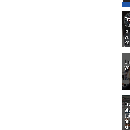
Er
Kü
iş
va
ke
Ya
ce
Ün
ye
Er
al
ta
dü
sü