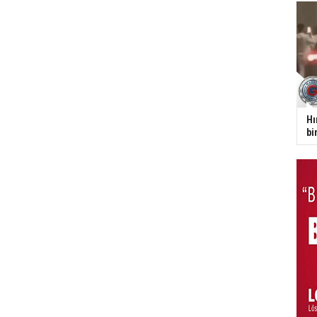
Hı
bi