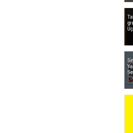
Ta
gr
Uç
Se
Ya
Se