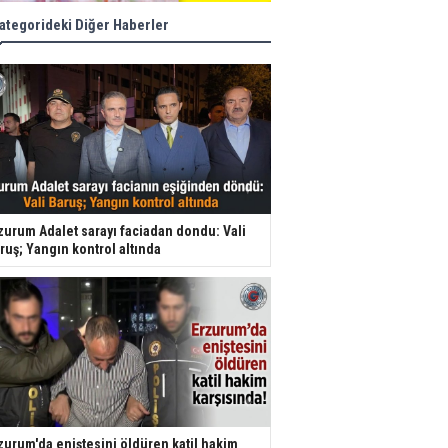
ategorideki Diğer Haberler
zurum Adalet sarayı faciadan dondu: Vali
ruş; Yangın kontrol altında
zurum'da eniştesini öldüren katil hakim