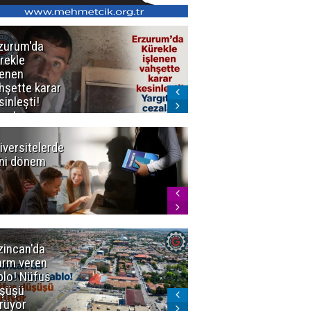
zurum'da
Erzurum dâhil
rekle
Çok Sayıda
lenen
İlde
hşette karar
Uyuşturucuya
sinleşti!
Darbe
rgıtay
zaları onadı
iversitelerde
Başkan
ni dönem
Sekmen'den
Tercih
Döneminde
Erzurum
Vurgusu
zincan'da
Meteoroloji
arm veren
uyardı!
blo! Nüfus
Doğu'ya yaz
şüşü
gelmeyecek
rüyor