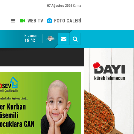
07 Ağustos 2026
Cuma
WEB TV
FOTO GALERİ
Erzurum
Siyaset-Sermaye Çizgisinde Haklılığın Resmi: Selami Al
18 °C