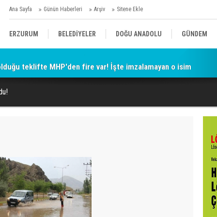
Ana Sayfa
Günün Haberleri
Arşiv
Sitene Ekle
ERZURUM
BELEDİYELER
DOĞU ANADOLU
GÜNDEM
 olduğu teklifte MHP'den fire var! İşte imzalamayan o isim
SİYASET
AFAD/ SAVAŞ
SPOR
du!
KÜLTÜR/SANAT//MAĞAZİN
BODRUM