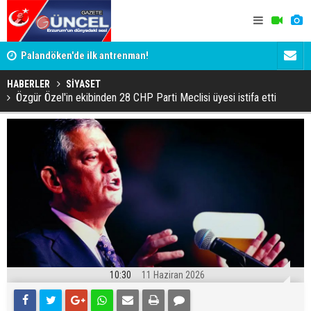
Palandöken'de ilk antrenman!
Kaptan Yum
HABERLER
SİYASET
Özgür Özel'in ekibinden 28 CHP Parti Meclisi üyesi istifa etti
10:30
11 Haziran 2026