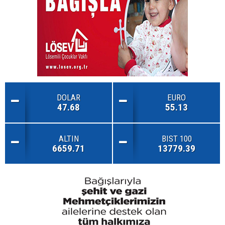
DOLAR
EURO
47.68
55.13
ALTIN
BIST 100
6659.71
13779.39