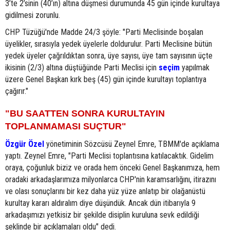
3’te 2’sinin (40’ın) altına düşmesi durumunda 45 gün içinde kurultaya
gidilmesi zorunlu.
CHP Tüzüğü'nde Madde 24/3 şöyle: "Parti Meclisinde boşalan
üyelikler, sırasıyla yedek üyelerle doldurulur. Parti Meclisine bütün
yedek üyeler çağrıldıktan sonra, üye sayısı, üye tam sayısının üçte
ikisinin (2/3) altına düştüğünde Parti Meclisi için
seçim
yapılmak
üzere Genel Başkan kırk beş (45) gün içinde kurultayı toplantıya
çağırır."
"BU SAATTEN SONRA KURULTAYIN
TOPLANMAMASI SUÇTUR"
Özgür Özel
yönetiminin Sözcüsü Zeynel Emre, TBMM'de açıklama
yaptı. Zeynel Emre, "Parti Meclisi toplantısına katılacaktık. Gidelim
oraya, çoğunluk biziz ve orada hem önceki Genel Başkanımıza, hem
oradaki arkadaşlarımıza milyonlarca CHP'nin karamsarlığını, itirazını
ve olası sonuçlarını bir kez daha yüz yüze anlatıp bir olağanüstü
kurultay kararı aldıralım diye düşündük. Ancak dün itibarıyla 9
arkadaşımızı yetkisiz bir şekilde disiplin kuruluna sevk edildiği
şeklinde bir açıklamaları oldu" dedi.