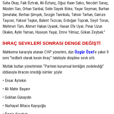
Suha Okay, Faik Öztrak, Ali Öztunç, Oğuz Kaan Salıcı, Necdet Saraç,
Müslim Sarı, Orhan Sarıbal, Selin Sayek Böke, Yaşar Seyman, Burhan
Şenatalar, Berhan Şimşek, Sezgin Tanrıkulu, Tahsin Tarhan, Gamze
Taşcıer, Yüksel Taşkın, Bülent Tezcan, Erdoğan Toprak, Seyit Torun,
Mehmet Tüm, Ahmet Hakan Uyanık, Hasan Efe Uyar, Pınar Uzun
Okakın, Aylin Yaman, Hüseyin Yaşar, Emre Yılmaz, Gökan Zeybek."
İHRAÇ SEVKLERİ SONRASI DENGE DEĞİŞTİ
Mahkeme kararıyla atanan CHP yönetimi, dün
Özgür Özel
'e yakın 9
ismi "tedbirli olarak kesin ihraç" talebiyle disipline sevk etti.
Mutlak butlan yönetiminin “Partinin kurumsal kimliğini zedelediği”
iddiasıyla ihracını istediği isimler şöyle:
• Ensar Aytekin
• Ali Mahir Başarır
• Gökhan Günaydın
• Nurhayat Altaca Kayışoğlu