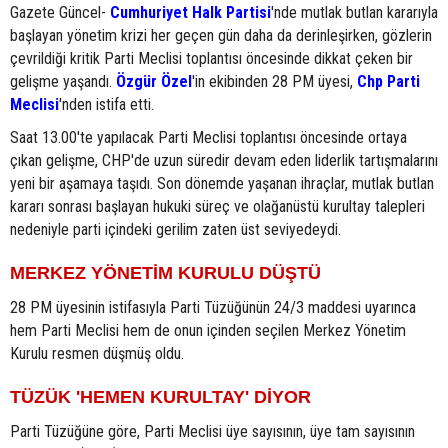
Gazete Güncel-
Cumhuriyet Halk Partisi
'nde mutlak butlan kararıyla
başlayan yönetim krizi her geçen gün daha da derinleşirken, gözlerin
çevrildiği kritik Parti Meclisi toplantısı öncesinde dikkat çeken bir
gelişme yaşandı.
Özgür Özel
'in ekibinden 28 PM üyesi,
Chp Parti
Meclisi
'nden istifa etti.
Saat 13.00'te yapılacak Parti Meclisi toplantısı öncesinde ortaya
çıkan gelişme, CHP'de uzun süredir devam eden liderlik tartışmalarını
yeni bir aşamaya taşıdı. Son dönemde yaşanan ihraçlar, mutlak butlan
kararı sonrası başlayan hukuki süreç ve olağanüstü kurultay talepleri
nedeniyle parti içindeki gerilim zaten üst seviyedeydi.
MERKEZ YÖNETİM KURULU DÜŞTÜ
28 PM üyesinin istifasıyla Parti Tüzüğünün 24/3 maddesi uyarınca
hem Parti Meclisi hem de onun içinden seçilen Merkez Yönetim
Kurulu resmen düşmüş oldu.
TÜZÜK 'HEMEN KURULTAY' DİYOR
Parti Tüzüğüne göre, Parti Meclisi üye sayısının, üye tam sayısının