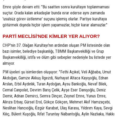
Emre şöyle devam etti: "Bu saatten sonra kurultayın toplanmaması
suçtur. Orada kalan arkadaşlar bunda ısrar ederse aynı zamanda
'usulsüz görev üstlenme' suçunu işlemiş olurlar. Partiye kurultaya
götürmek dışında hiçbir işlem yapamazlar, hiçbir karar alamazlar."
PARTİ MECLİSİ'NDE KİMLER YER ALIYOR?
CHP'nin 37. Olağan Kurultayı'nın ardından oluşan PM listesinde olan
bazı isimler, belediye başkanlığı, TBMM Başkanvekilliği ve Grup
Başkanvekilliği, istifa ve ölüm gibi sebepler nedeniyle bu listede yer
almıyor.
PM üyeleri şu isimlerden oluşuyor: "Fethi Açıkel, Veli Ağbaba, Umut
Akdoğan, Gamze Akkuş İlgezdi, Nurhayat Altaca Kayışoğlu, Ednan
Arslan, Erbil Aydınlık, Turan Aydoğan, Aysu Bankoğlu, Nevaf Bilek,
Cemal Canpolat, Devrim Barış Çelik, Ayşe Eser Danışoğlu, Deniz
Demir, Adnan Demirci, Semra Dinçer, Zeynel Emre, Yunus Emre,
Alirıza Erbay, Gürsel Erol, Gökçe Gökçen, Mehmet Akif Hamzaçebi,
Neslihan Hancıoğlu, Özgür Karabat, Ulaş Karasu, Yıldırım Kaya, Sevgi
Kılıç, Bülent Kuşoğlu, Rıfat Turuntay Nalbantoğlu, Aylin Nazlıaka, Hakkı