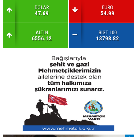
DOLAR
EURO
47.69
54.99
ALTIN
BIST 100
6556.12
13798.82