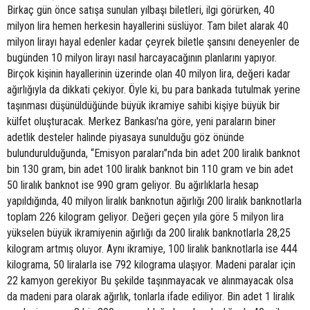
Birkaç gün önce satışa sunulan yılbaşı biletleri, ilgi görürken, 40
milyon lira hemen herkesin hayallerini süslüyor. Tam bilet alarak 40
milyon lirayı hayal edenler kadar çeyrek biletle şansını deneyenler de
bugünden 10 milyon lirayı nasıl harcayacağının planlarını yapıyor.
Birçok kişinin hayallerinin üzerinde olan 40 milyon lira, değeri kadar
ağırlığıyla da dikkati çekiyor. Öyle ki, bu para bankada tutulmak yerine
taşınması düşünüldüğünde büyük ikramiye sahibi kişiye büyük bir
külfet oluşturacak. Merkez Bankası'na göre, yeni paraların biner
adetlik desteler halinde piyasaya sunulduğu göz önünde
bulundurulduğunda, “Emisyon paraları”nda bin adet 200 liralık banknot
bin 130 gram, bin adet 100 liralık banknot bin 110 gram ve bin adet
50 liralık banknot ise 990 gram geliyor. Bu ağırlıklarla hesap
yapıldığında, 40 milyon liralık banknotun ağırlığı 200 liralık banknotlarla
toplam 226 kilogram geliyor. Değeri geçen yıla göre 5 milyon lira
yükselen büyük ikramiyenin ağırlığı da 200 liralık banknotlarla 28,25
kilogram artmış oluyor. Aynı ikramiye, 100 liralık banknotlarla ise 444
kilograma, 50 liralarla ise 792 kilograma ulaşıyor. Madeni paralar için
22 kamyon gerekiyor Bu şekilde taşınmayacak ve alınmayacak olsa
da madeni para olarak ağırlık, tonlarla ifade ediliyor. Bin adet 1 liralık