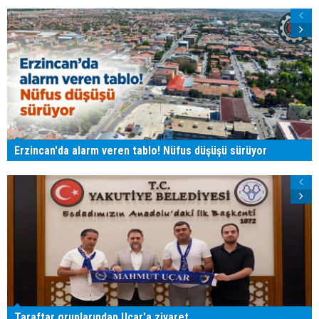
Erzincan'da alarm veren tablo! Nüfus düşüşü sürüyor
Taraftar gruplarından Uçar'a ziyaret