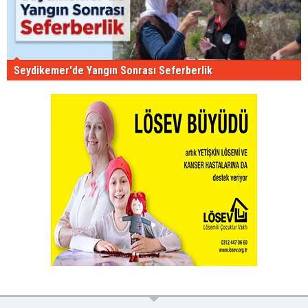
Seydikemer'de Yangın Sonrası Seferberlik