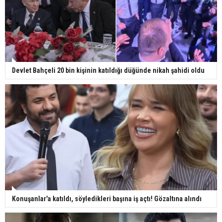
Devlet Bahçeli 20 bin kişinin katıldığı düğünde nikah şahidi oldu
Konuşanlar'a katıldı, söyledikleri başına iş açtı! Gözaltına alındı