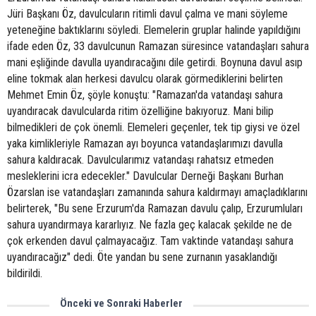
Jüri Başkanı Öz, davulcuların ritimli davul çalma ve mani söyleme
yeteneğine baktıklarını söyledi. Elemelerin gruplar halinde yapıldığını
ifade eden Öz, 33 davulcunun Ramazan süresince vatandaşları sahura
mani eşliğinde davulla uyandıracağını dile getirdi. Boynuna davul asıp
eline tokmak alan herkesi davulcu olarak görmediklerini belirten
Mehmet Emin Öz, şöyle konuştu: "Ramazan'da vatandaşı sahura
uyandıracak davulcularda ritim özelliğine bakıyoruz. Mani bilip
bilmedikleri de çok önemli. Elemeleri geçenler, tek tip giysi ve özel
yaka kimlikleriyle Ramazan ayı boyunca vatandaşlarımızı davulla
sahura kaldıracak. Davulcularımız vatandaşı rahatsız etmeden
mesleklerini icra edecekler." Davulcular Derneği Başkanı Burhan
Özarslan ise vatandaşları zamanında sahura kaldırmayı amaçladıklarını
belirterek, "Bu sene Erzurum'da Ramazan davulu çalıp, Erzurumluları
sahura uyandırmaya kararlıyız. Ne fazla geç kalacak şekilde ne de
çok erkenden davul çalmayacağız. Tam vaktinde vatandaşı sahura
uyandıracağız" dedi. Öte yandan bu sene zurnanın yasaklandığı
bildirildi.
Önceki ve Sonraki Haberler