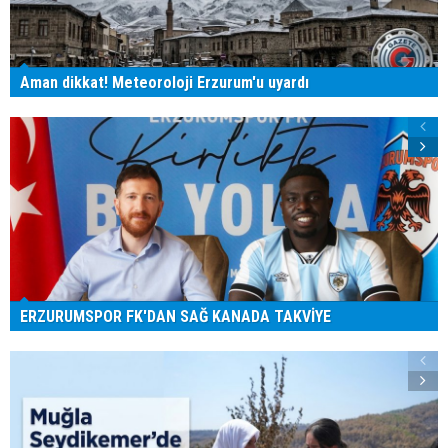
Aman dikkat! Meteoroloji Erzurum'u uyardı
ERZURUMSPOR FK'DAN SAĞ KANADA TAKVİYE