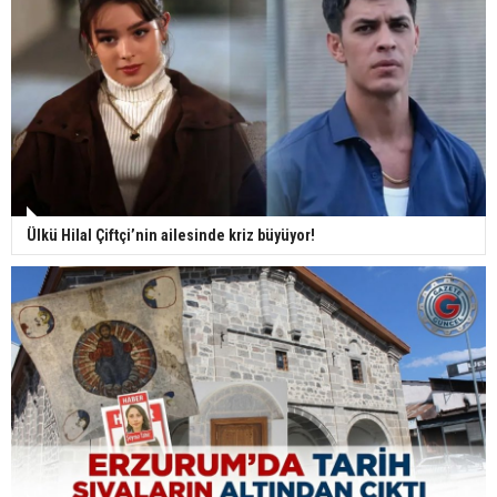
Ülkü Hilal Çiftçi’nin ailesinde kriz büyüyor!