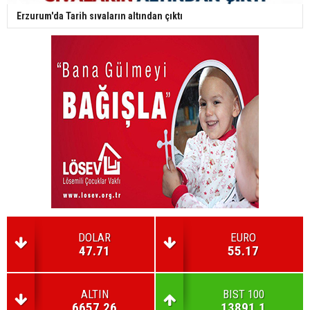
Erzurum'da Tarih sıvaların altından çıktı
DOLAR
EURO
47.71
55.17
ALTIN
BIST 100
6657.26
13891.1