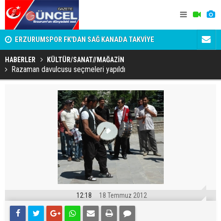
n
ERZURUMSPOR FK'DAN SAĞ KANADA TAKVİYE
SÜSLÜ ÜST
DAKİKALIK
HABERLER
KÜLTÜR/SANAT//MAĞAZİN
Razaman davulcusu seçmeleri yapıldı
12:18
18 Temmuz 2012