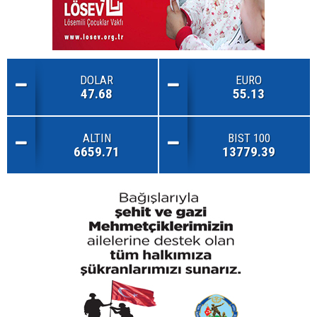
DOLAR
EURO
47.68
55.13
ALTIN
BIST 100
6659.71
13779.39