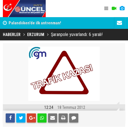
Palandöken'de ilk antrenman!
Kaptan Yum
Şaranpole yuvarlandı: 6 yaralı!
HABERLER
ERZURUM
12:24
18 Temmuz 2012