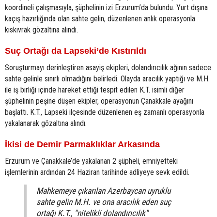
koordineli çalışmasıyla, şüphelinin izi Erzurum’da bulundu. Yurt dışına
kaçış hazırlığında olan sahte gelin, düzenlenen anlık operasyonla
kıskıvrak gözaltına alındı.
Suç Ortağı da Lapseki’de Kıstırıldı
Soruşturmayı derinleştiren asayiş ekipleri, dolandırıcılık ağının sadece
sahte gelinle sınırlı olmadığını belirledi. Olayda aracılık yaptığı ve M.H.
ile iş birliği içinde hareket ettiği tespit edilen K.T. isimli diğer
şüphelinin peşine düşen ekipler, operasyonun Çanakkale ayağını
başlattı. K.T., Lapseki ilçesinde düzenlenen eş zamanlı operasyonla
yakalanarak gözaltına alındı.
İkisi de Demir Parmaklıklar Arkasında
Erzurum ve Çanakkale’de yakalanan 2 şüpheli, emniyetteki
işlemlerinin ardından 24 Haziran tarihinde adliyeye sevk edildi.
Mahkemeye çıkarılan Azerbaycan uyruklu
sahte gelin M.H. ve ona aracılık eden suç
ortağı K.T., "nitelikli dolandırıcılık"