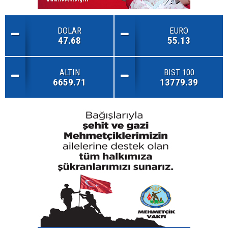
DOLAR
EURO
47.68
55.13
ALTIN
BIST 100
6659.71
13779.39