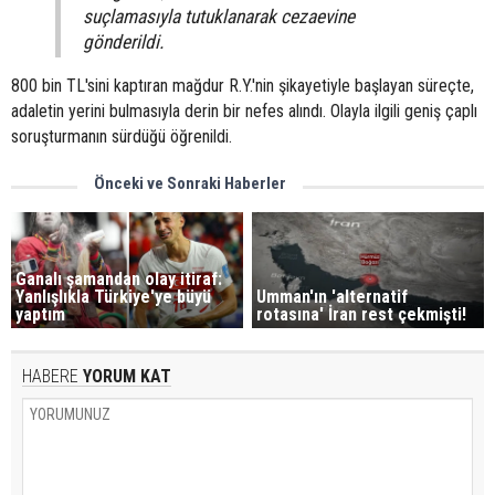
suçlamasıyla tutuklanarak cezaevine
gönderildi.
800 bin TL'sini kaptıran mağdur R.Y.'nin şikayetiyle başlayan süreçte,
adaletin yerini bulmasıyla derin bir nefes alındı. Olayla ilgili geniş çaplı
soruşturmanın sürdüğü öğrenildi.
Önceki ve Sonraki Haberler
Ganalı şamandan olay itiraf:
Yanlışlıkla Türkiye'ye büyü
Umman'ın 'alternatif
yaptım
rotasına' İran rest çekmişti!
HABERE
YORUM KAT