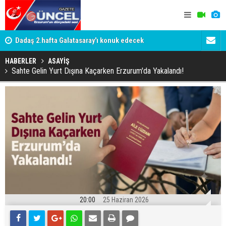
ama:
Dadaş 2.hafta Galatasaray'ı konuk edecek
Devlet Bahç
şahidi oldu
HABERLER
ASAYİŞ
Sahte Gelin Yurt Dışına Kaçarken Erzurum'da Yakalandı!
20:00
25 Haziran 2026