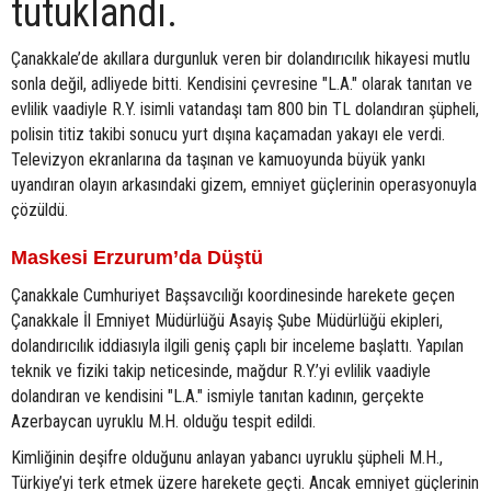
tutuklandı.
Çanakkale’de akıllara durgunluk veren bir dolandırıcılık hikayesi mutlu
sonla değil, adliyede bitti. Kendisini çevresine "L.A." olarak tanıtan ve
evlilik vaadiyle R.Y. isimli vatandaşı tam 800 bin TL dolandıran şüpheli,
polisin titiz takibi sonucu yurt dışına kaçamadan yakayı ele verdi.
Televizyon ekranlarına da taşınan ve kamuoyunda büyük yankı
uyandıran olayın arkasındaki gizem, emniyet güçlerinin operasyonuyla
çözüldü.
Maskesi Erzurum’da Düştü
Çanakkale Cumhuriyet Başsavcılığı koordinesinde harekete geçen
Çanakkale İl Emniyet Müdürlüğü Asayiş Şube Müdürlüğü ekipleri,
dolandırıcılık iddiasıyla ilgili geniş çaplı bir inceleme başlattı. Yapılan
teknik ve fiziki takip neticesinde, mağdur R.Y.’yi evlilik vaadiyle
dolandıran ve kendisini "L.A." ismiyle tanıtan kadının, gerçekte
Azerbaycan uyruklu M.H. olduğu tespit edildi.
Kimliğinin deşifre olduğunu anlayan yabancı uyruklu şüpheli M.H.,
Türkiye’yi terk etmek üzere harekete geçti. Ancak emniyet güçlerinin