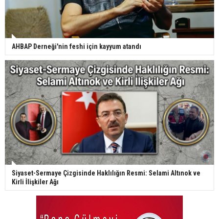
AHBAP Derneği'nin feshi için kayyum atandı
Siyaset-Sermaye Çizgisinde Haklılığın Resmi: Selami Altınok ve
Kirli İlişkiler Ağı