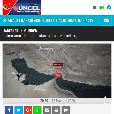
:
ADALET BAKANI AKIN GÜRLEK'E AÇIK İHBAR! BAKIRCI'YI
Bala İkra'y
KİM KORUYOR?
HABERLER
GÜNDEM
Umman'ın 'alternatif rotasına' İran rest çekmişti!
20:30
25 Haziran 2026