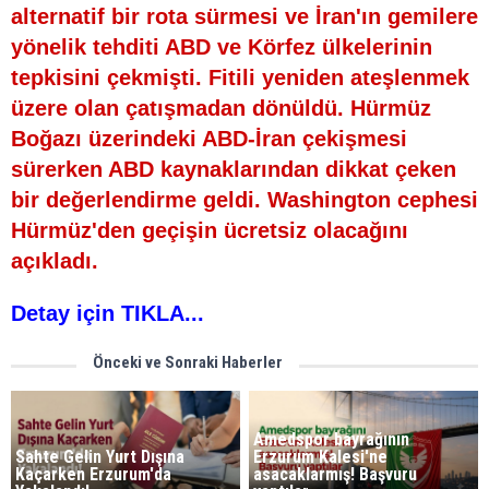
alternatif bir rota sürmesi ve İran'ın gemilere
yönelik tehditi ABD ve Körfez ülkelerinin
tepkisini çekmişti. Fitili yeniden ateşlenmek
üzere olan çatışmadan dönüldü. Hürmüz
Boğazı üzerindeki ABD-İran çekişmesi
sürerken ABD kaynaklarından dikkat çeken
bir değerlendirme geldi. Washington cephesi
Hürmüz'den geçişin ücretsiz olacağını
açıkladı.
Detay için TIKLA...
Önceki ve Sonraki Haberler
Amedspor bayrağının
Sahte Gelin Yurt Dışına
Erzurum Kalesi'ne
Kaçarken Erzurum'da
asacaklarmış! Başvuru