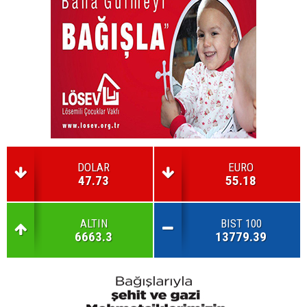
DOLAR
EURO
47.73
55.18
ALTIN
BIST 100
6663.3
13779.39