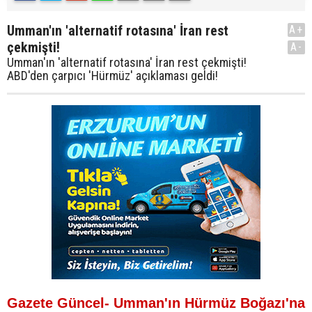
Umman'ın 'alternatif rotasına' İran rest
A+
çekmişti!
A-
Umman'ın 'alternatif rotasına' İran rest çekmişti!
ABD'den çarpıcı 'Hürmüz' açıklaması geldi!
Gazete Güncel- Umman'ın Hürmüz Boğazı'na