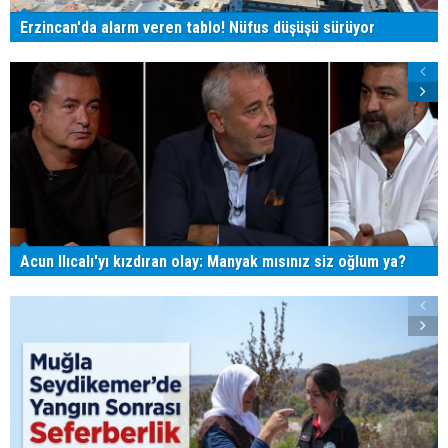
Erzincan'da alarm veren tablo! Nüfus düşüşü sürüyor
Acun Ilıcalı'yı kızdıran olay: Manyak mısınız siz oğlum ya?