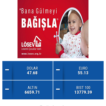
DOLAR
EURO
47.68
55.13
ALTIN
BIST 100
6659.71
13779.39