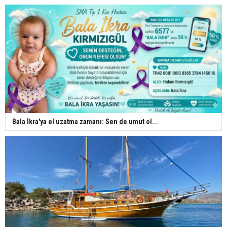
Bala İkra'ya el uzatma zamanı: Sen de umut ol...