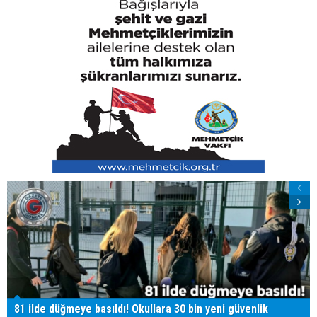
81 ilde düğmeye basıldı! Okullara 30 bin yeni güvenlik