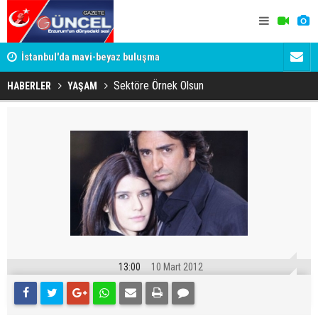
um
İstanbul'da mavi-beyaz buluşma
Erzurumspo
Sektöre Örnek Olsun
HABERLER
YAŞAM
13:00
10 Mart 2012