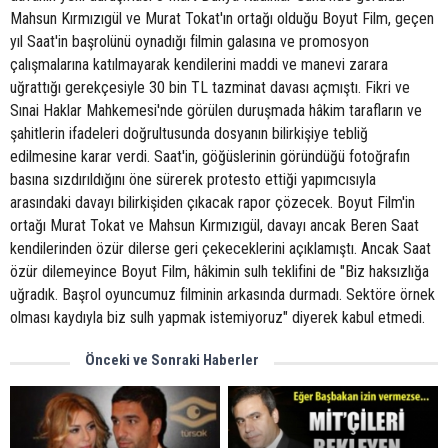
Mahsun Kırmızıgül ve Murat Tokat'ın ortağı olduğu Boyut Film, geçen
yıl Saat'in başrolünü oynadığı filmin galasına ve promosyon
çalışmalarına katılmayarak kendilerini maddi ve manevi zarara
uğrattığı gerekçesiyle 30 bin TL tazminat davası açmıştı. Fikri ve
Sınai Haklar Mahkemesi'nde görülen duruşmada hâkim tarafların ve
şahitlerin ifadeleri doğrultusunda dosyanın bilirkişiye tebliğ
edilmesine karar verdi. Saat'in, göğüslerinin göründüğü fotoğrafın
basına sızdırıldığını öne sürerek protesto ettiği yapımcısıyla
arasındaki davayı bilirkişiden çıkacak rapor çözecek. Boyut Film'in
ortağı Murat Tokat ve Mahsun Kırmızıgül, davayı ancak Beren Saat
kendilerinden özür dilerse geri çekeceklerini açıklamıştı. Ancak Saat
özür dilemeyince Boyut Film, hâkimin sulh teklifini de "Biz haksızlığa
uğradık. Başrol oyuncumuz filminin arkasında durmadı. Sektöre örnek
olması kaydıyla biz sulh yapmak istemiyoruz" diyerek kabul etmedi.
Önceki ve Sonraki Haberler