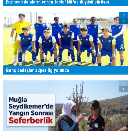
Erzincan'da alarm veren tablo! Nüfus düşüşü sürüyor
Genç dadaşlar süper lig yolunda