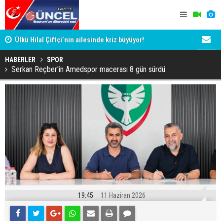
Ülkü Hilal Çiftçi’nin ailesinde kriz büyüyor!
Cumhurbaşka
sahaya iniy
HABERLER
SPOR
Serkan Reçber'in Amedspor macerası 8 gün sürdü
19:45
11 Haziran 2026