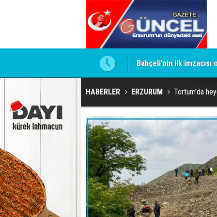
ntrol altında
Bahçeli'nin ilk imzacısı
HABERLER
ERZURUM
Tortum'da hey