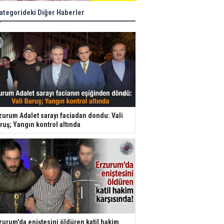
ategorideki Diğer Haberler
zurum Adalet sarayı faciadan dondu: Vali
ruş; Yangın kontrol altında
zurum'da eniştesini öldüren katil hakim