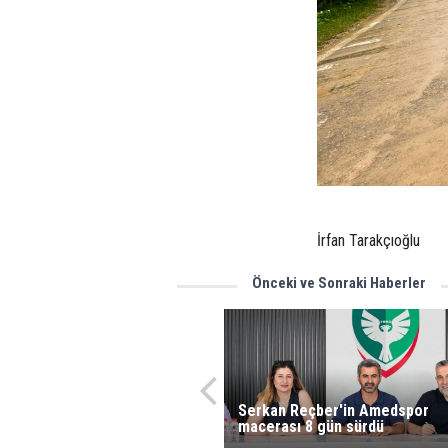
İrfan Tarakçıoğlu
Önceki ve Sonraki Haberler
Serkan Reçber'in Amedspor
macerası 8 gün sürdü