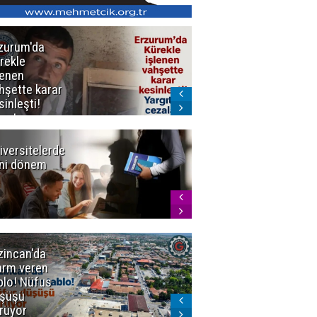
zurum'da
Erzurum dâhil
rekle
Çok Sayıda
lenen
İlde
hşette karar
Uyuşturucuya
sinleşti!
Darbe
rgıtay
zaları onadı
iversitelerde
Başkan
ni dönem
Sekmen'den
Tercih
Döneminde
Erzurum
Vurgusu
zincan'da
Meteoroloji
arm veren
uyardı!
blo! Nüfus
Doğu'ya yaz
şüşü
gelmeyecek
rüyor