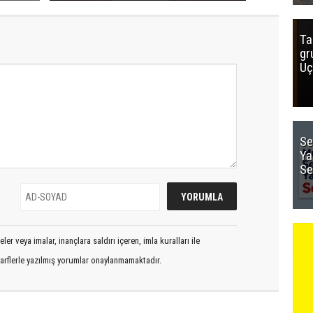
Ta
gr
Uç
Se
Ya
Se
er veya imalar, inançlara saldırı içeren, imla kuralları ile
arflerle yazılmış yorumlar onaylanmamaktadır.