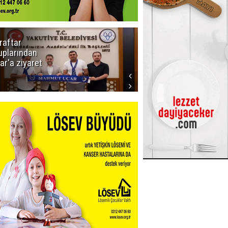
raftar
Ligde yeni
uplarından
sezon
ar'a ziyaret
başlıyor! İlk
düdük Bolu'da
çalacak