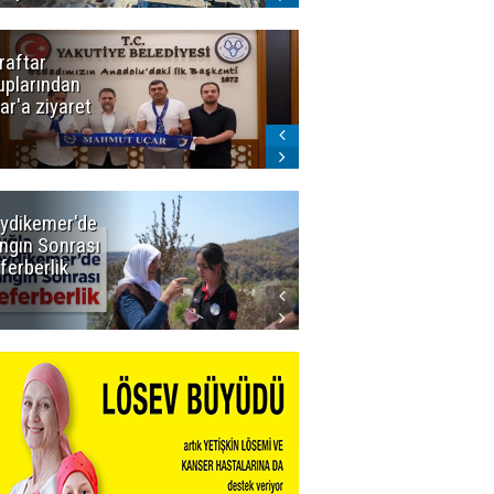
raftar
Ligde yeni
uplarından
sezon
ar'a ziyaret
başlıyor! İlk
düdük Bolu'da
çalacak
ydikemer'de
Muğla
ngın Sonrası
Büyükşehir
ferberlik
Tüm
İmkânlarıyla
Yangın
Sahasında