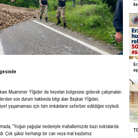
ka
Er
aş
lgesinde
kanı Muammer Yİğider de heyelan bölgesine giderek çalışmaları
plerden son durum hakkında bilgi alan Başkan Yİğider,
yet yaşamaması için tüm imkânların seferber edildiğini söyledi.
lamada, “Yoğun yağışlar nedeniyle mahallemizde bazı noktalarda
TC
i. Çok şükür herhangi bir can veya mal kaybımız