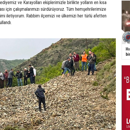
diyemiz ve Karayolları ekiplerimizle birlikte yolların en kısa
ası için çalışmalarımızı sürdürüyoruz. Tüm hemşehrilerimize
imi iletiyorum. Rabbim ilçemizi ve ülkemizi her türlü afetten
ullandı.
Hı
bi