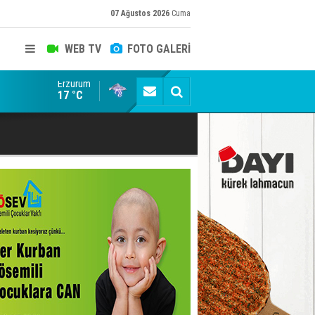
07 Ağustos 2026
Cuma
WEB TV
FOTO GALERİ
Erzurum
Siyaset-Sermaye Çizgisinde Haklılığın Resmi: Selami Al
17 °C