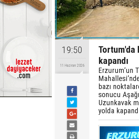
Tortum'da 
19:50
kapandı
11 Haziran 2026
Erzurum’un To
Mahallesi’nde
bazı noktala
sonucu Aşağı 
Uzunkavak ma
yolda kapand