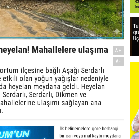
Ta
gr
Uç
heyelan! Mahallelere ulaşıma
A+
A-
rtum ilçesine bağlı Aşağı Serdarlı
 etkili olan yoğun yağışlar nedeniyle
rda heyelan meydana geldi. Heyelan
Serdarlı, Serdarlı, Dikmen ve
hallelerine ulaşımı sağlayan ana
ı.
İlk belirlemelere göre herhangi
bir can veya mal kaybı meydana