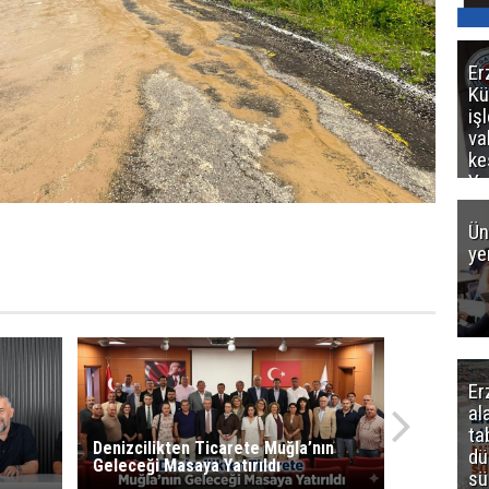
Er
Kü
iş
va
ke
Ya
ce
Ün
ye
Er
al
ta
Denizcilikten Ticarete Muğla’nın
dü
Geleceği Masaya Yatırıldı
sü