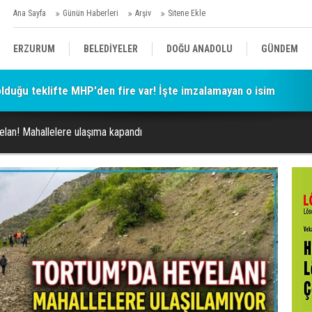
Ana Sayfa
Günün Haberleri
Arşiv
Sitene Ekle
ERZURUM
BELEDİYELER
DOĞU ANADOLU
GÜNDEM
 olduğu teklifte MHP'den fire var! İşte imzalamayan o isim
SİYASET
AFAD/ SAVAŞ
SPOR
elan! Mahallelere ulaşıma kapandı
KÜLTÜR/SANAT//MAĞAZİN
BODRUM