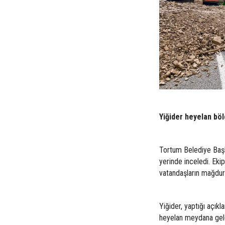
Yiğider heyelan bö
Tortum Belediye Baş
yerinde inceledi. Eki
vatandaşların mağduri
Yiğider, yaptığı açık
heyelan meydana geld