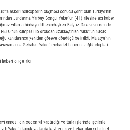
ak'ta askeri helikopterin düşmesi sonucu şehit olan Türkiye'nin
arından Jandarma Yarbay Songül Yakut'un (41) ailesine acı haber
tiğimiz yıllarda binbaşı rütbesindeyken Balyoz Davası sürecinde
i. FETÖ'nün kumpası ile ordudan uzaklaştırılan Yakut'un hukuk
uğu kanıtlanınca yeniden göreve döndüğü belirtildi. Malatya'nın
aşayan anne Sebahat Yakut'a şehadet haberini sağlık ekipleri
i annesi için geçen yıl yaptırdığı ve tarla işlerinde işçilerle
 Seydi Yakut'u küçük yaşlarda kaybeden ve bekar olan şehidin 4