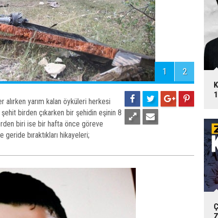
1
2
K
1
er alırken yarım kalan öyküleri herkesi
 şehit birden çıkarken bir şehidin eşinin 8
erden biri ise bir hafta önce göreve
e geride bıraktıkları hikayeleri;
Ç
Z