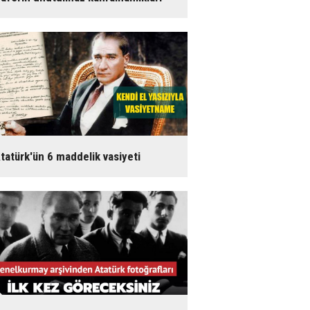
tatürk'ün 6 maddelik vasiyeti