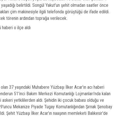
a yaşadığı belirtildi. Songül Yakut'un şehit olmadan saatler önce
akları çim makinesiyle ilgili telefonda görüştüğü de ifade edildi.
ek törenin ardından toprağa verilecek.
it olan 37 yaşındaki Muhabere Yüzbaşı İlker Acar'ın acı haberi
skenderun 51'inci Bakım Merkezi Komutanlığı Lojmanları'nda kalan
i askeri yetkililerden aldı. Şehidin iki çocuk babası olduğu ve
 39'uncu Mekanize Piyade Tugay Komutanlığından Şırnak Şenobay
di. Şehit Yüzbaşı İlker Acar'ın naaşının memleketi Balıkesir'de