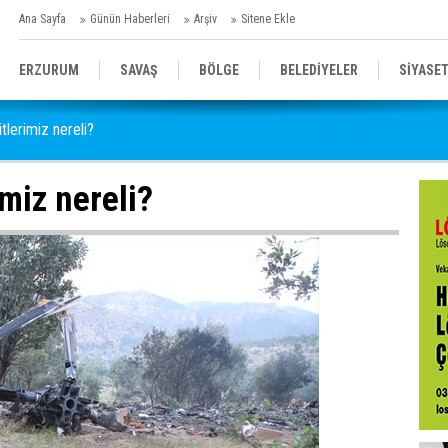
Ana Sayfa
Günün Haberleri
Arşiv
Sitene Ekle
ERZURUM
SAVAŞ
BÖLGE
BELEDİYELER
SİYASE
itlerimiz nereli?
SPOR
SAĞLIK
GENEL
EĞİTİM
imiz nereli?