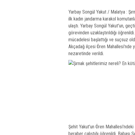
Yarbay Songül Yakut / Malatya : Şırn
ilk kadın jandarma karakol komutanl
ulaştı. Yarbay Songül Yakut'un, geç
görevinden uzaklaştırıldığı öğrenild
mücadelesi başlattığı ve suçsuz old
Akçadağ ilçesi Ören Mahallesi'nde y
nezaretinde verildi.
Şehit Yakut'un Ören Mahallesi'ndeki ev
beraber çalıştığı öğrenildi. Babası