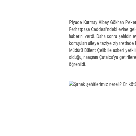
Piyade Kurmay Albay Gökhan Peker /
Ferhatpaşa Caddesi'ndeki evine gele
haberini verdi. Daha sonra şehidin evi
komşuları aileye taziye ziyaretinde
Müdürü Bülent Çelik ile askeri yetkili
olduğu, naaşının Çatalca'ya getirile
öğrenildi.