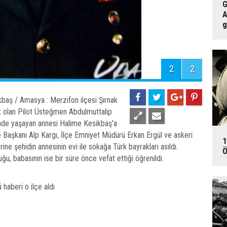
G
A
g
2
2
baş / Amasya : Merzifon ilçesi Şırnak
it olan Pilot Üsteğmen Abdulmuttalip
'nde yaşayan annesi Halime Kesikbaş'a
 Başkanı Alp Kargı, İlçe Emniyet Müdürü Erkan Ergül ve askeri
1
rine şehidin annesinin evi ile sokağa Türk bayrakları asıldı.
Ö
uğu, babasının ise bir süre önce vefat ettiği öğrenildi.