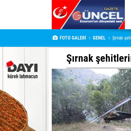
FOTO GALERİ
GENEL
Şırnak şeh
Şırnak şehitler