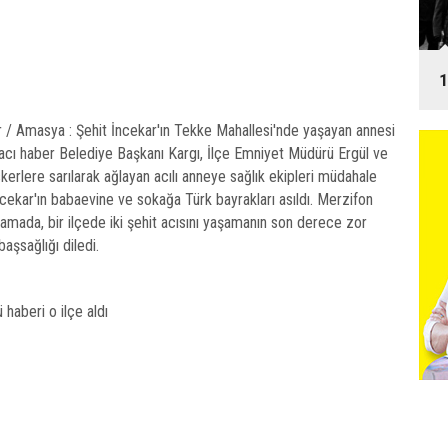
1
 Amasya : Şehit İncekar'ın Tekke Mahallesi'nde yaşayan annesi
acı haber Belediye Başkanı Kargı, İlçe Emniyet Müdürü Ergül ve
Askerlere sarılarak ağlayan acılı anneye sağlık ekipleri müdahale
İncekar'ın babaevine ve sokağa Türk bayrakları asıldı. Merzifon
lamada, bir ilçede iki şehit acısını yaşamanın son derece zor
başsağlığı diledi.