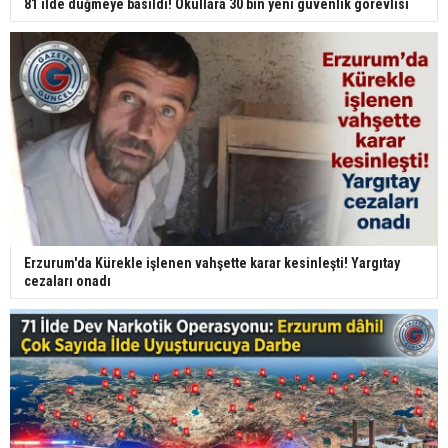
81 ilde düğmeye basıldı! Okullara 30 bin yeni güvenlik görevlisi
Erzurum'da Kürekle işlenen vahşette karar kesinleşti! Yargıtay
cezaları onadı