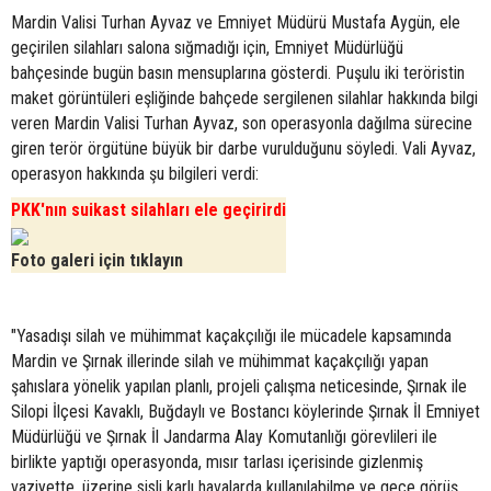
Mardin Valisi Turhan Ayvaz ve Emniyet Müdürü Mustafa Aygün, ele
geçirilen silahları salona sığmadığı için, Emniyet Müdürlüğü
bahçesinde bugün basın mensuplarına gösterdi. Puşulu iki teröristin
maket görüntüleri eşliğinde bahçede sergilenen silahlar hakkında bilgi
veren Mardin Valisi Turhan Ayvaz, son operasyonla dağılma sürecine
giren terör örgütüne büyük bir darbe vurulduğunu söyledi. Vali Ayvaz,
operasyon hakkında şu bilgileri verdi:
PKK'nın suikast silahları ele geçirirdi
Foto galeri için tıklayın
"Yasadışı silah ve mühimmat kaçakçılığı ile mücadele kapsamında
Mardin ve Şırnak illerinde silah ve mühimmat kaçakçılığı yapan
şahıslara yönelik yapılan planlı, projeli çalışma neticesinde, Şırnak ile
Silopi İlçesi Kavaklı, Buğdaylı ve Bostancı köylerinde Şırnak İl Emniyet
Müdürlüğü ve Şırnak İl Jandarma Alay Komutanlığı görevlileri ile
birlikte yaptığı operasyonda, mısır tarlası içerisinde gizlenmiş
vaziyette, üzerine sisli karlı havalarda kullanılabilme ve gece görüş