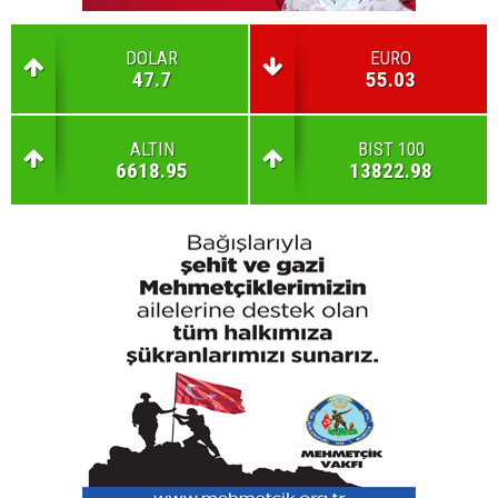
DOLAR
EURO
47.7
55.03
ALTIN
BIST 100
6618.95
13822.98