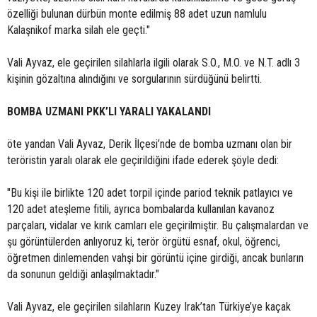
özelliği bulunan dürbün monte edilmiş 88 adet uzun namlulu
Kalaşnikof marka silah ele geçti."
Vali Ayvaz, ele geçirilen silahlarla ilgili olarak S.O., M.O. ve N.T. adlı 3
kişinin gözaltına alındığını ve sorgularının sürdüğünü belirtti.
BOMBA UZMANI PKK’LI YARALI YAKALANDI
öte yandan Vali Ayvaz, Derik İlçesi’nde de bomba uzmanı olan bir
teröristin yaralı olarak ele geçirildiğini ifade ederek şöyle dedi:
"Bu kişi ile birlikte 120 adet torpil içinde pariod teknik patlayıcı ve
120 adet ateşleme fitili, ayrıca bombalarda kullanılan kavanoz
parçaları, vidalar ve kırık camları ele geçirilmiştir. Bu çalışmalardan ve
şu görüntülerden anlıyoruz ki, terör örgütü esnaf, okul, öğrenci,
öğretmen dinlemenden vahşi bir görüntü içine girdiği, ancak bunların
da sonunun geldiği anlaşılmaktadır."
Vali Ayvaz, ele geçirilen silahların Kuzey Irak’tan Türkiye’ye kaçak