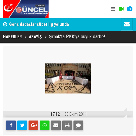
lde
Genç dadaşlar süper lig yolunda
'Bot Hesap
Cumhuriyet
Şırnak'ta PKK'ya büyük darbe!
HABERLER
ASAYİŞ
17:12
30 Ekim 2011