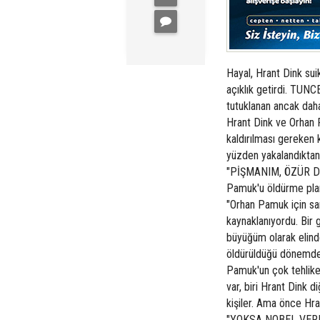
Hayal, Hrant Dink suik
açıklık getirdi. TU
tutuklanan ancak daha
Hrant Dink ve Orhan P
kaldırılması gereken k
yüzden yakalandıktan
"PİŞMANIM, ÖZÜR DİL
Pamuk'u öldürme planın
"Orhan Pamuk için sa
kaynaklanıyordu. Bir 
büyüğüm olarak elind
öldürüldüğü dönemde
Pamuk'un çok tehlikeli
var, biri Hrant Dink 
kişiler. Ama önce Hra
"YOKSA NOBEL VERMEZ