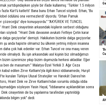
Ge
muk yurtdışındayken şöyle bir ifade kullanmış: 'Türkler 1.5 milyon
 fazla Kürt'ü katletti' Bana bunu Erhan Tuncel söyledi. Erhan, 'Bu
obel ödülünü ona vermezlerdi' diyordu. 'Orhan Pamuk
er çözeceğiz' diye konuşuyordu." "AKYÜREK VE TUNCEL
rant Dink cinayetinin arkasındaki kişilerin serbest olduğunu
nları söyledi: "Hrant Dink davasının avukatı Fethiye Çetin karar
 dalga geçiyorlar' demişti. Hakikaten bizimle dalga geçiyorlar.
 şu anda hapiste olmamız bu ülkenin yetmiş milyon insanına
den daha çok hak edenler var. Erhan Tuncel ve ona maaş veren
'B
Cu
de olmalıydı. Bu işin arkasındaki asıl kişinin biz olmadığımızı
yı bizim üzerimize yıkıp bizim dışımızda herkesi akladılar. Eğer
a ben de masumum." Malatya Özel Yetkili 3. Ağır Ceza
abul edilen Zirve Katliamı'yla ilgili ikinci iddianamede, Hurşit
'te kurulan Türkiye Ulusal Stratejiler ve Harekât Dairesi'nin
ro, Hrant Dink ve Zirve Katliamı'ndan sorumlu olduğu iddia
duymadığını söyleyen Yasin Hayal, "İddianame açıklandıktan sonra
ink cinayetinin de bu yapılanma tarafından yaptırıldığı
kkında bilgim yok" dedi.
AH