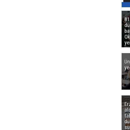
81
d
ba
Ok
ye
gö
Ün
ye
Er
al
ta
dü
sü