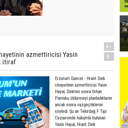
Pa
il
A+
nayetinin azmettiricisi Yasin
A-
itiraf
Erzurum Güncel - Hrant Dink
cinayetinin azmettiricisi Yasin
Hayal, Dinkten sonra Orhan
Pamuku öldürmeyi planladıklarını
ancak sonra vazgeçtiklerini
söyledi. Şu an Tekirdağ F Tipi
Cezaevinde hükümlü bulunan
Yasin Hayal, Hrant Dink