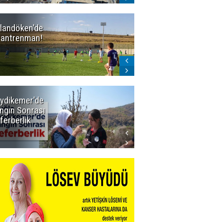
landöken'de
Erzurum'un
k antrenman!
BAL ligindeki 3
eski rakibi
çekildi
ydikemer'de
Muğla
ngın Sonrası
Büyükşehir
ferberlik
Tüm
İmkânlarıyla
Yangın
Sahasında