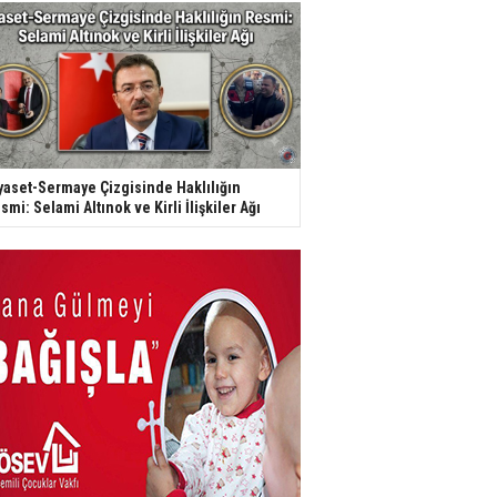
yaset-Sermaye Çizgisinde Haklılığın
smi: Selami Altınok ve Kirli İlişkiler Ağı