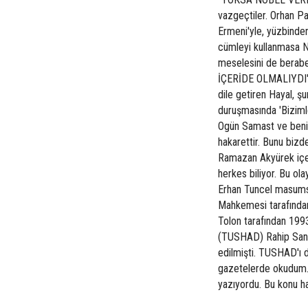
vazgeçtiler. Orhan Pa
Ermeni'yle, yüzbinden
cümleyi kullanmasa N
meselesini de berab
İÇERİDE OLMALIYDI" H
dile getiren Hayal, şu
duruşmasında 'Bizimle
Ogün Samast ve benim
hakarettir. Bunu biz
Ramazan Akyürek içeri
herkes biliyor. Bu ola
Erhan Tuncel masums
Mahkemesi tarafından k
Tolon tarafından 1993
(TUSHAD) Rahip Santo
edilmişti. TUSHAD'ı 
gazetelerde okudum. D
yazıyordu. Bu konu ha