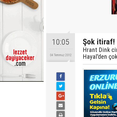
Şok itiraf!
10:05
Hrant Dink ci
Hayal'den çok 
04 Temmuz 2012