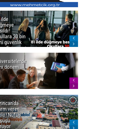
 ilde
Erzurum'da
üğmeye
Kürekle
sıldı!
işlenen
ullara 30 bin
vahşette karar
ni güvenlik
kesinleşti!
revlisi
Yargıtay
cezaları onadı
iversitelerde
Başkan
ni dönem
Sekmen'den
Tercih
Döneminde
Erzurum
Vurgusu
zincan'da
Meteoroloji
arm veren
uyardı!
blo! Nüfus
Doğu'ya yaz
şüşü
gelmeyecek
rüyor