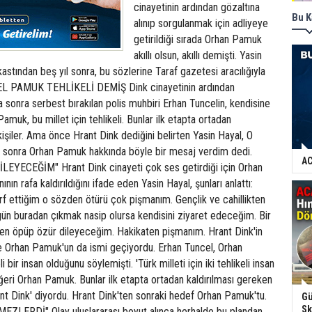
cinayetinin ardından gözaltına
Bu K
alınıp sorgulanmak için adliyeye
getirildiği sırada Orhan Pamuk
akıllı olsun, akıllı demişti. Yasin
astından beş yıl sonra, bu sözlerine Taraf gazetesi aracılığıyla
NCEL PAMUK TEHLİKELİ DEMİŞ Dink cinayetinin ardından
 sonra serbest bırakılan polis muhbiri Erhan Tuncelin, kendisine
amuk, bu millet için tehlikeli. Bunlar ilk etapta ortadan
işiler. Ama önce Hrant Dink dediğini belirten Yasin Hayal, O
 sonra Orhan Pamuk hakkında böyle bir mesaj verdim dedi.
AC
EYECEĞİM" Hrant Dink cinayeti çok ses getirdiği için Orhan
ın rafa kaldırıldığını ifade eden Yasin Hayal, şunları anlattı:
rf ettiğim o sözden ötürü çok pişmanım. Gençlik ve cahillikten
gün buradan çıkmak nasip olursa kendisini ziyaret edeceğim. Bir
en öpüp özür dileyeceğim. Hakikaten pişmanım. Hrant Dink'in
 Orhan Pamuk'un da ismi geçiyordu. Erhan Tuncel, Orhan
 bir insan olduğunu söylemişti. 'Türk milleti için iki tehlikeli insan
diğeri Orhan Pamuk. Bunlar ilk etapta ortadan kaldırılması gereken
nt Dink' diyordu. Hrant Dink'ten sonraki hedef Orhan Pamuk'tu.
Gü
Sk
LERDİ" Olay uluslararası boyut alınca herhalde bu plandan