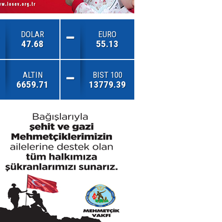
DOLAR
EURO
47.68
55.13
ALTIN
BIST 100
6659.71
13779.39