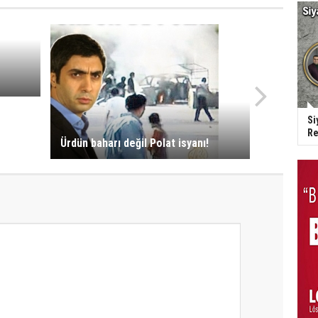
Si
Re
Ürdün baharı değil Polat isyanı!