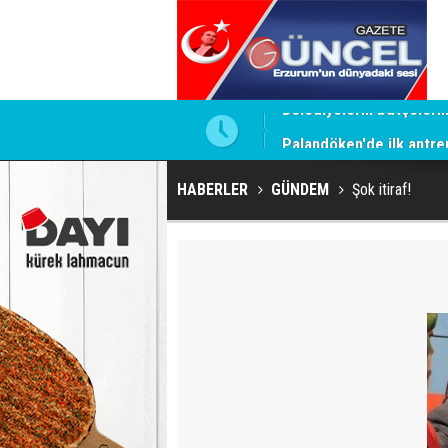
Palandöken'de ilk antr
HABERLER
GÜNDEM
Şok itiraf!