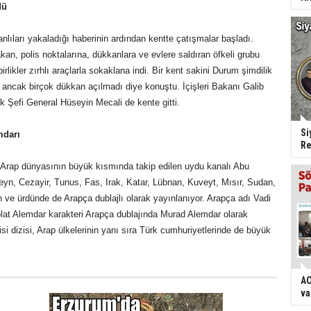
dü
anlıları yakaladığı haberinin ardından kentte çatışmalar başladı.
kan, polis noktalarına, dükkanlara ve evlere saldıran öfkeli grubu
rlikler zırhlı araçlarla sokaklana indi. Bir kent sakini Durum şimdilik
ancak birçok dükkan açılmadı diye konuştu. İçişleri Bakanı Galib
k Şefi General Hüseyin Mecali de kente gitti.
Si
darı
Re
dır Arap dünyasının büyük kısmında takip edilen uydu kanalı Abu
reyn, Cezayir, Tunus, Fas, Irak, Katar, Lübnan, Kuveyt, Mısır, Sudan,
e ürdünde de Arapça dublajlı olarak yayınlanıyor. Arapça adı Vadi
Polat Alemdar karakteri Arapça dublajında Murad Alemdar olarak
adisi dizisi, Arap ülkelerinin yanı sıra Türk cumhuriyetlerinde de büyük
AC
va