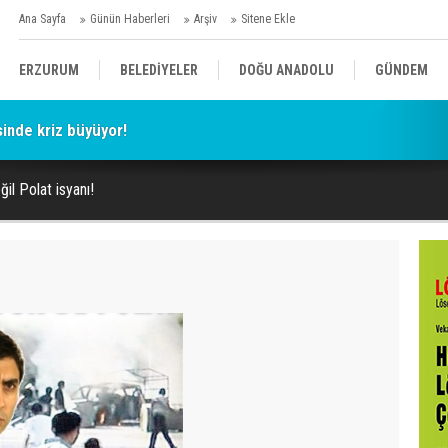
Ana Sayfa
Günün Haberleri
Arşiv
Sitene Ekle
ERZURUM
BELEDİYELER
DOĞU ANADOLU
GÜNDEM
esinde kriz büyüyor!
SİYASET
AFAD/ SAVAŞ
SPOR
l Polat isyanı!
KÜLTÜR/SANAT//MAĞAZİN
BODRUM