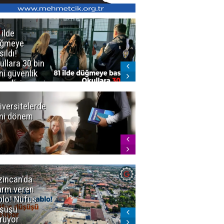
 ilde
Erzurum'da
üğmeye
Kürekle
sıldı!
işlenen
ullara 30 bin
vahşette karar
ni güvenlik
kesinleşti!
revlisi
Yargıtay
cezaları onadı
iversitelerde
Başkan
ni dönem
Sekmen'den
Tercih
Döneminde
Erzurum
Vurgusu
zincan'da
Meteoroloji
arm veren
uyardı!
blo! Nüfus
Doğu'ya yaz
şüşü
gelmeyecek
rüyor