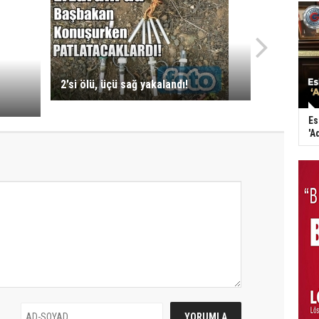
2'si ölü, üçü sağ yakalandı!
Es
'A