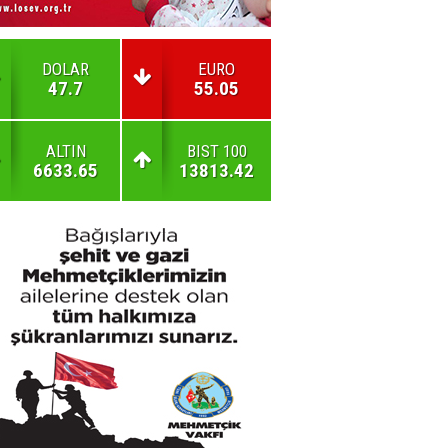
DOLAR
EURO
47.7
55.05
ALTIN
BIST 100
6633.65
13813.42