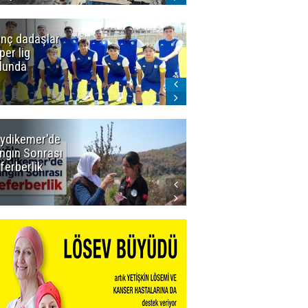
nç dadaşlar
Icardi'den
per lig
Galatasaray'a
lunda
ret! Böyle
biteceğini
kimse tahmin
edemezdi
ydikemer'de
Muğla
ngın Sonrası
Büyükşehir
ferberlik
Tüm
İmkânlarıyla
Yangın
Sahasında