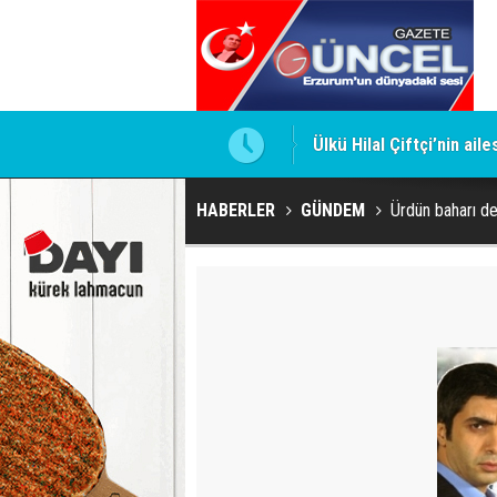
Ülkü Hilal Çiftçi’nin ail
HABERLER
GÜNDEM
Ürdün baharı deği