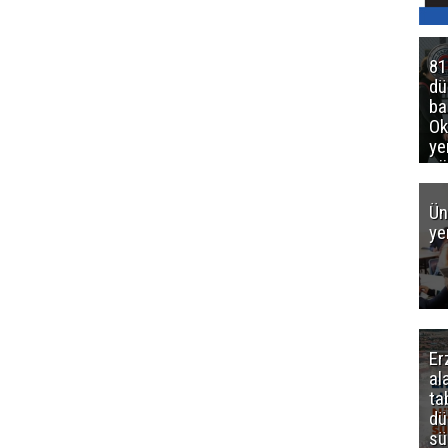
81
d
ba
Ok
ye
gö
Ün
ye
Er
al
ta
dü
sü