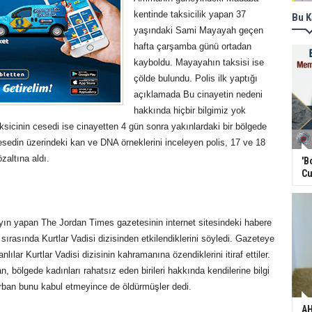
kentinde taksicilik yapan 37
Bu K
yaşındaki Sami Mayayah geçen
hafta çarşamba günü ortadan
kayboldu. Mayayahın taksisi ise
çölde bulundu. Polis ilk yaptığı
açıklamada Bu cinayetin nedeni
hakkında hiçbir bilgimiz yok
ksicinin cesedi ise cinayetten 4 gün sonra yakınlardaki bir bölgede
sedin üzerindeki kan ve DNA örneklerini inceleyen polis, 17 ve 18
özaltına aldı.
'B
Cu
yın yapan The Jordan Times gazetesinin internet sitesindeki habere
ı sırasında Kurtlar Vadisi dizisinden etkilendiklerini söyledi. Gazeteye
lılar Kurtlar Vadisi dizisinin kahramanına özendiklerini itiraf ettiler.
 bölgede kadınları rahatsız eden birileri hakkında kendilerine bilgi
rban bunu kabul etmeyince de öldürmüşler dedi.
AH