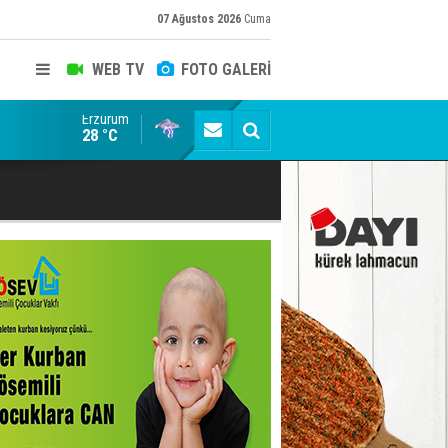
07 Ağustos 2026
Cuma
WEB TV
FOTO GALERİ
Erzurum
Cumhurbaşkanı Erdoğan talimatı verdi! AK Parti 81 il
28 °C