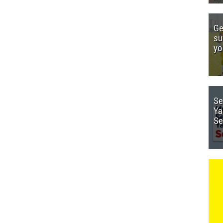
Ge
sü
yo
Se
Ya
Se