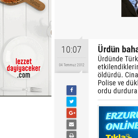
Ürdün bahar
10:07
Ürdünde Türk 
etkilendikleri
04 Temmuz 2012
öldürdü. Cina
Polise ve dük
ordu durdurab