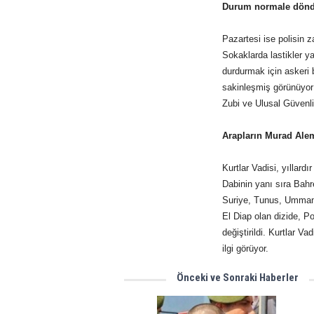
Durum normale dön
Pazartesi ise polisin z
Sokaklarda lastikler ya
durdurmak için askeri bi
sakinleşmiş görünüyor 
Zubi ve Ulusal Güvenli
Arapların Murad Alem
Kurtlar Vadisi, yıllar
Dabinin yanı sıra Bah
Suriye, Tunus, Umman v
El Diap olan dizide, 
değiştirildi. Kurtlar V
ilgi görüyor.
Önceki ve Sonraki Haberler