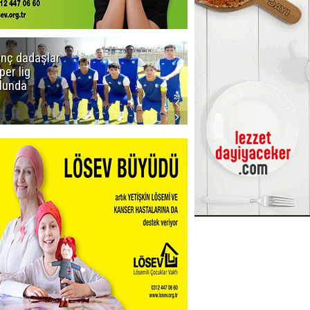
nç dadaşlar
Viago
per lig
Yachting
lunda
Kiralık Yat
Seçenekleri ile
Tekne Tatilini
Planlayın