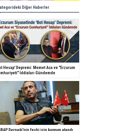
ategorideki Diğer Haberler
ot Hesap' Depremi: Memet Aca ve "Erzurum
mhuriyeti" İddiaları Gündemde
BAP Derneği'nin feshi için kayyum atandı