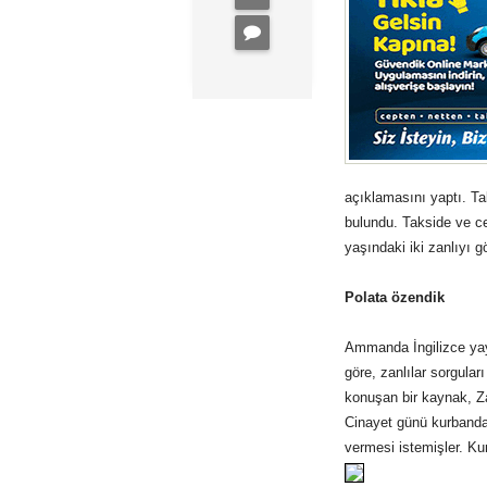
açıklamasını yaptı. Ta
bulundu. Takside ve ce
yaşındaki iki zanlıyı g
Polata özendik
Ammanda İngilizce ya
göre, zanlılar sorgular
konuşan bir kaynak, Zan
Cinayet günü kurbandan,
vermesi istemişler. Ku