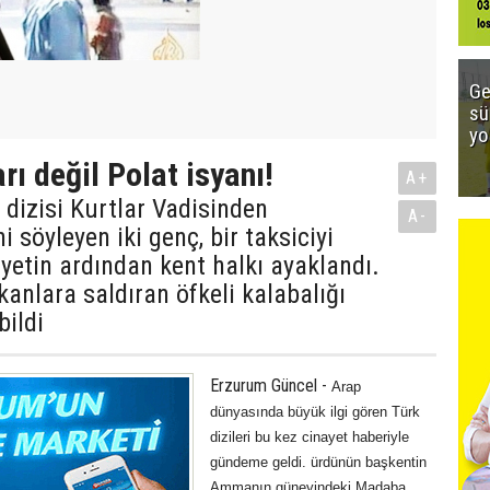
Ge
sü
yo
ı değil Polat isyanı!
A+
dizisi Kurtlar Vadisinden
A-
ni söyleyen iki genç, bir taksiciyi
yetin ardından kent halkı ayaklandı.
kanlara saldıran öfkeli kalabalığı
ildi
Erzurum Güncel -
Arap
dünyasında büyük ilgi gören Türk
dizileri bu kez cinayet haberiyle
gündeme geldi. ürdünün başkentin
Ammanın güneyindeki Madaba