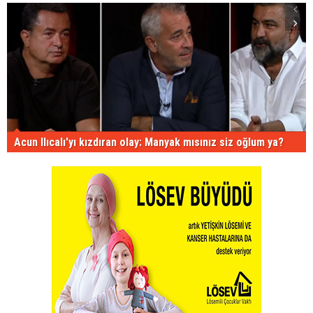
Acun Ilıcalı'yı kızdıran olay: Manyak mısınız siz oğlum ya?