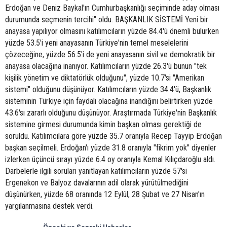
Erdoğan ve Deniz Baykal'ın Cumhurbaşkanlığı seçiminde aday olması
durumunda seçmenin tercihi" oldu. BAŞKANLIK SİSTEMİ Yeni bir
anayasa yapılıyor olmasını katılımcıların yüzde 84.4'ü önemli bulurken
yüzde 53.5'i yeni anayasanın Türkiye'nin temel meselelerini
çözeceğine, yüzde 56.5'i de yeni anayasanın sivil ve demokratik bir
anayasa olacağına inanıyor. Katılımcıların yüzde 26.3'ü bunun "tek
kişilik yönetim ve diktatörlük olduğunu", yüzde 10.7'si "Amerikan
sistemi" olduğunu düşünüyor. Katılımcıların yüzde 34.4'ü, Başkanlık
sisteminin Türkiye için faydalı olacağına inandığını belirtirken yüzde
43.6'sı zararlı olduğunu düşünüyor. Araştırmada Türkiye'nin Başkanlık
sistemine girmesi durumunda kimin başkan olması gerektiği de
soruldu. Katılımcılara göre yüzde 35.7 oranıyla Recep Tayyip Erdoğan
başkan seçilmeli. Erdoğan'ı yüzde 31.8 oranıyla "fikrim yok" diyenler
izlerken üçüncü sırayı yüzde 6.4 oy oranıyla Kemal Kılıçdaroğlu aldı.
Darbelerle ilgili soruları yanıtlayan katılımcıların yüzde 57'si
Ergenekon ve Balyoz davalarının adil olarak yürütülmediğini
düşünürken, yüzde 68 oranında 12 Eylül, 28 Şubat ve 27 Nisan'ın
yargılanmasına destek verdi.