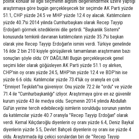
politik konular ile ilgili seçmenin algısını değerlendirmek üzere yaptığı
araştırmaya göre bugün gerçekleşecek bir seçimde AK Parti yüzde
51.1, CHP yüzde 24.5 ve MHP yüzde 12.4 oy alacak. Katılımcıların
yüzde 40.7'si 2014 yılında Cumhurbaşkanı olarak Recep Tayyip
Erdoğan'ı görmek istediklerini dile getirdi. "Başkanlık Sistemi"
konusunda temkinli davranan katılımcıların yüzde 35.7'si başkan
olarak yine Recep Tayyip Erdoğan'ın ismini verdi. Türkiye genelinde
16 ilde 2 bin 210 kişiyle görüşülerek tamamlanan araştırmanın bazı
sonuçları şöyle oldu: OY DAĞILIMI Bugün gerçekleşecek genel
seçimi lider olarak göğüsleyen AK Parti yüzde 51.1 oy alırken,
CHP'nin oy oranı yüzde 24.5, MHP'nin yüzde 12.4 ve BDP'nin ise
yüzde 6.6 oldu. Katılımcılar yüzde 73.4'lük oy oranıyla en çok
"Emniyet Teşkilatı"na güveniyor. Onu yüzde 72.2 ile "ordu" ve yüzde
71.4 ile "Cumhurbaşkanlığı" izliyor. Araştırmaya göre en az güvenilir
kurum yüzde 43 ile medya oldu. Seçmenin 2014 yılında Abdullah
Gül'ün yerine tercih edebileceği isimlerin sorulduğu sorunun yanıtını
da katılımcılar yüzde 40.7 oranıyla "Recep Tayyip Erdoğan" olarak
verdi. Kemal Kılıçdaroğlu diyenlerin oy oranı yüzde 6.4, Deniz Baykal
diyenlerin yüzde 5.5, Devlet Bahçeli diyenlerin oy oranı ise yüzde 4
oldu. Araştırmada ilgi çekici sorulardan biri de "Recep Tayyip