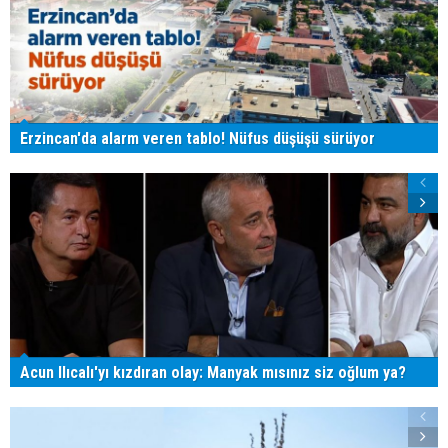
Erzincan'da alarm veren tablo! Nüfus düşüşü sürüyor
Acun Ilıcalı'yı kızdıran olay: Manyak mısınız siz oğlum ya?