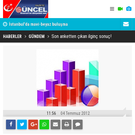
um
İstanbul'da mavi-beyaz buluşma
Erzurumspo
Son anketten çıkan ilginç sonuç!
HABERLER
GÜNDEM
11:56
04 Temmuz 2012