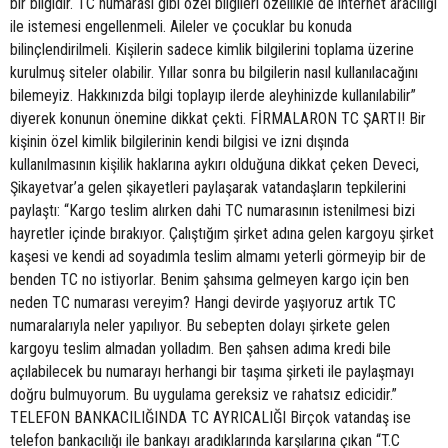
bir bilgidir. TC numarası gibi özel bilgileri özellikle de internet aracılığı
ile istemesi engellenmeli. Aileler ve çocuklar bu konuda
bilinçlendirilmeli. Kişilerin sadece kimlik bilgilerini toplama üzerine
kurulmuş siteler olabilir. Yıllar sonra bu bilgilerin nasıl kullanılacağını
bilemeyiz. Hakkınızda bilgi toplayıp ilerde aleyhinizde kullanılabilir”
diyerek konunun önemine dikkat çekti. FİRMALARON TC ŞARTI! Bir
kişinin özel kimlik bilgilerinin kendi bilgisi ve izni dışında
kullanılmasının kişilik haklarına aykırı olduğuna dikkat çeken Deveci,
Şikayetvar’a gelen şikayetleri paylaşarak vatandaşların tepkilerini
paylaştı: “Kargo teslim alırken dahi TC numarasının istenilmesi bizi
hayretler içinde bırakıyor. Çalıştığım şirket adına gelen kargoyu şirket
kaşesi ve kendi ad soyadımla teslim almamı yeterli görmeyip bir de
benden TC no istiyorlar. Benim şahsıma gelmeyen kargo için ben
neden TC numarası vereyim? Hangi devirde yaşıyoruz artık TC
numaralarıyla neler yapılıyor. Bu sebepten dolayı şirkete gelen
kargoyu teslim almadan yolladım. Ben şahsen adıma kredi bile
açılabilecek bu numarayı herhangi bir taşıma şirketi ile paylaşmayı
doğru bulmuyorum. Bu uygulama gereksiz ve rahatsız edicidir.”
TELEFON BANKACILIĞINDA TC AYRICALIĞI Birçok vatandaş ise
telefon bankacılığı ile bankayı aradıklarında karşılarına çıkan “T.C