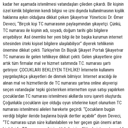
kadar her aşamada istenilmesi vatandaşları çileden çıkardı. Bir kişinin
özel kimlik bilgilerinin kendi bilgisi ve izni dışında kullanılmasının kişilik
haklarına aykırı olduğuna dikkat çeken Şikayetvar Yöneticisi Dr. Ömer
Deveci, “Birçok kişi TC numarasının paylaşımından şikayetçi. Çünkü,
TC numarası ile kişinin adı, soyadı, doğum tarihi gibi bilgilere
erişebiliyor. Asıl önemlisi her yeni bilgi ile bir başka kurumun internet
sitesinden öteki kişisel bilgilere ulaşılabiliyor” diyerek tehlikenin
önemine dikkat çekti. Türkiye’nin En Büyük Şikayet Portalı Şikayetvar
TC numarası ile gelen tehlikeye dikkat çekti. Gelen şikayetlere göre
artık tüm firmalar mal ve hizmet satımında T.C. numarası şartı
getiriyor. ÇOCUKLARI BEKLEYEN TEHLİKE! İnternetin kullanımı
yaygınlaştıkça şikayetleri de dinmek bilmiyor. İnternet aracılığı ile
alınan mal ve hizmetlerde de TC numarası şartına online alışverişi
seçen vatandaşlar tepki gösterirken internetten oyun satışı yapılırken
çocuklardan TC numarası istenilmesi akıllarda soru işareti oluşturdu.
Çoğunlukla çocukların üye olduğu oyun sitelerine kayıt olunurken TC
numarası istenilmesi aileleri harekete geçirdi. “Çocukların bugün
verdiği bilgiler ileride başlarına büyük dertler açabilir” diyen Deveci,
“TC numarası uzun süre kullanılabilen ve her geçen gün önemi artan