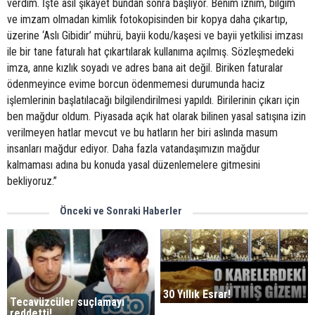
verdim. İşte asıl şikayet bundan sonra başlıyor. Benim iznim, bilgim
ve imzam olmadan kimlik fotokopisinden bir kopya daha çıkartıp,
üzerine ‘Aslı Gibidir’ mührü, bayii kodu/kaşesi ve bayii yetkilisi imzası
ile bir tane faturalı hat çıkartılarak kullanıma açılmış. Sözleşmedeki
imza, anne kızlık soyadı ve adres bana ait değil. Biriken faturalar
ödenmeyince evime borcun ödenmemesi durumunda haciz
işlemlerinin başlatılacağı bilgilendirilmesi yapıldı. Birilerinin çıkarı için
ben mağdur oldum. Piyasada açık hat olarak bilinen yasal satışına izin
verilmeyen hatlar mevcut ve bu hatların her biri aslında masum
insanları mağdur ediyor. Daha fazla vatandaşımızın mağdur
kalmaması adına bu konuda yasal düzenlemelere gitmesini
bekliyoruz.”
Önceki ve Sonraki Haberler
30 Yıllık Esrar!
Tecavüzcüler suçlamayı
reddetti!