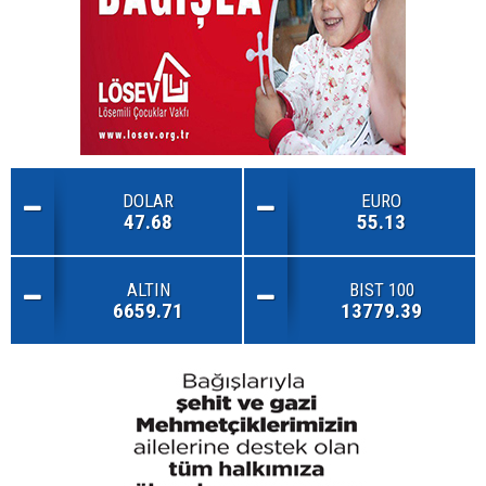
DOLAR
EURO
47.68
55.13
ALTIN
BIST 100
6659.71
13779.39