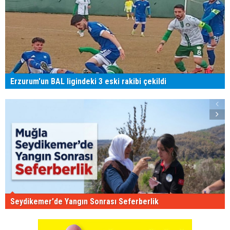
Erzurum'un BAL ligindeki 3 eski rakibi çekildi
Seydikemer'de Yangın Sonrası Seferberlik