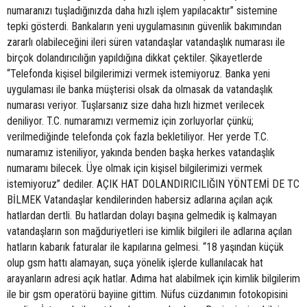
numaranızı tuşladığınızda daha hızlı işlem yapılacaktır” sistemine
tepki gösterdi. Bankaların yeni uygulamasının güvenlik bakımından
zararlı olabileceğini ileri süren vatandaşlar vatandaşlık numarası ile
birçok dolandırıcılığın yapıldığına dikkat çektiler. Şikayetlerde
“Telefonda kişisel bilgilerimizi vermek istemiyoruz. Banka yeni
uygulaması ile banka müşterisi olsak da olmasak da vatandaşlık
numarası veriyor. Tuşlarsanız size daha hızlı hizmet verilecek
deniliyor. T.C. numaramızı vermemiz için zorluyorlar çünkü;
verilmediğinde telefonda çok fazla bekletiliyor. Her yerde T.C.
numaramız isteniliyor, yakında benden başka herkes vatandaşlık
numaramı bilecek. Üye olmak için kişisel bilgilerimizi vermek
istemiyoruz” dediler. AÇIK HAT DOLANDIRICILIĞIN YÖNTEMİ DE TC
BİLMEK Vatandaşlar kendilerinden habersiz adlarına açılan açık
hatlardan dertli. Bu hatlardan dolayı başına gelmedik iş kalmayan
vatandaşların son mağduriyetleri ise kimlik bilgileri ile adlarına açılan
hatların kabarık faturalar ile kapılarına gelmesi. “18 yaşından küçük
olup gsm hattı alamayan, suça yönelik işlerde kullanılacak hat
arayanların adresi açık hatlar. Adıma hat alabilmek için kimlik bilgilerim
ile bir gsm operatörü bayiine gittim. Nüfus cüzdanımın fotokopisini