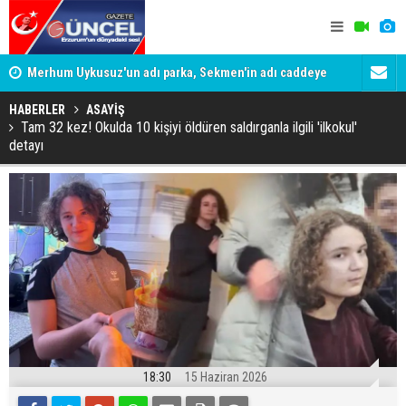
Merhum Uykusuz'un adı parka, Sekmen'in adı caddeye
Konuşanlar'
verildi
Gözaltına a
HABERLER
ASAYİŞ
Tam 32 kez! Okulda 10 kişiyi öldüren saldırganla ilgili 'ilkokul'
detayı
18:30
15 Haziran 2026