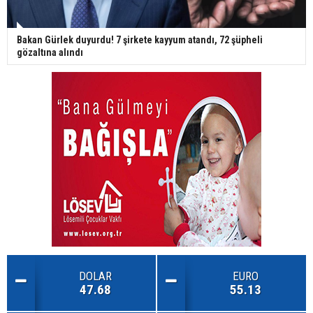
Bakan Gürlek duyurdu! 7 şirkete kayyum atandı, 72 şüpheli
gözaltına alındı
DOLAR
EURO
47.68
55.13