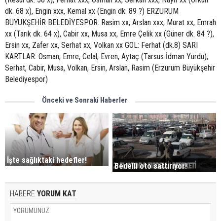
dk. 68 x), Engin xxx, Kemal xx (Engin dk. 89 ?) ERZURUM
BÜYÜKŞEHİR BELEDİYESPOR: Rasim xx, Arslan xxx, Murat xx, Emrah
xx (Tarık dk. 64 x), Cabir xx, Musa xx, Emre Çelik xx (Güner dk. 84 ?),
Ersin xx, Zafer xx, Serhat xx, Volkan xx GOL: Ferhat (dk.8) SARI
KARTLAR: Osman, Emre, Celal, Evren, Aytaç (Tarsus İdman Yurdu),
Serhat, Cabir, Musa, Volkan, Ersin, Arslan, Rasim (Erzurum Büyükşehir
Belediyespor)
Önceki ve Sonraki Haberler
İşte sağlıktaki hedefler!
Bedelli oto sattırıyor!
HABERE
YORUM KAT