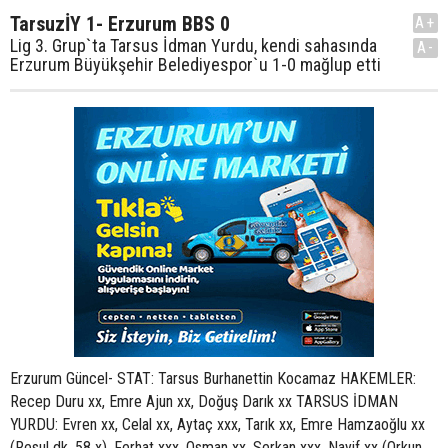
TarsuzİY 1- Erzurum BBS 0
A+
Lig 3. Grup`ta Tarsus İdman Yurdu, kendi sahasında
A-
Erzurum Büyükşehir Belediyespor`u 1-0 mağlup etti
Erzurum Güncel- STAT: Tarsus Burhanettin Kocamaz HAKEMLER:
Recep Duru xx, Emre Ajun xx, Doğuş Darık xx TARSUS İDMAN
YURDU: Evren xx, Celal xx, Aytaç xxx, Tarık xx, Emre Hamzaoğlu xx
(Resul dk. 58 x), Ferhat xxx, Osman xx, Serkan xxx, Nayif xx (Orkun