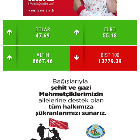
DOLAR
EURO
47.69
55.18
ALTIN
BIST 100
6667.46
13779.39