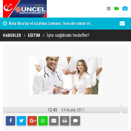
Bala İkra'ya el uzatma zamanı: Sen de umut ol...
SÜRPRİZ İ
TESADÜF M
İşte sağlıktaki hedefler!
HABERLER
EĞİTİM
12:43
04 Aralık 2011