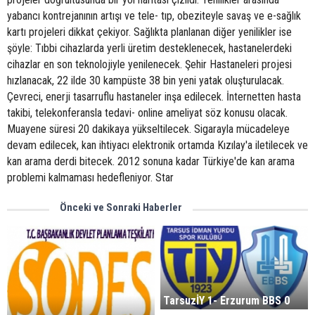
yabancı kontrejanının artışı ve tele- tıp, obeziteyle savaş ve e-sağlık
kartı projeleri dikkat çekiyor. Sağlıkta planlanan diğer yenilikler ise
şöyle: Tıbbi cihazlarda yerli üretim desteklenecek, hastanelerdeki
cihazlar en son teknolojiyle yenilenecek. Şehir Hastaneleri projesi
hızlanacak, 22 ilde 30 kampüste 38 bin yeni yatak oluşturulacak.
Çevreci, enerji tasarruflu hastaneler inşa edilecek. İnternetten hasta
takibi, telekonferansla tedavi- online ameliyat söz konusu olacak.
Muayene süresi 20 dakikaya yükseltilecek. Sigarayla mücadeleye
devam edilecek, kan ihtiyacı elektronik ortamda Kızılay'a iletilecek ve
kan arama derdi bitecek. 2012 sonuna kadar Türkiye'de kan arama
problemi kalmaması hedefleniyor. Star
Önceki ve Sonraki Haberler
TarsuzİY 1- Erzurum BBS 0