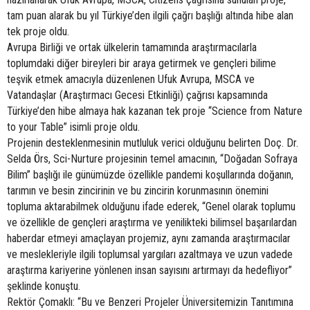
tam puan alarak bu yıl Türkiye’den ilgili çağrı başlığı altında hibe alan
tek proje oldu.
Avrupa Birliği ve ortak ülkelerin tamamında araştırmacılarla
toplumdaki diğer bireyleri bir araya getirmek ve gençleri bilime
teşvik etmek amacıyla düzenlenen Ufuk Avrupa, MSCA ve
Vatandaşlar (Araştırmacı Gecesi Etkinliği) çağrısı kapsamında
Türkiye’den hibe almaya hak kazanan tek proje “Science from Nature
to your Table” isimli proje oldu.
Projenin desteklenmesinin mutluluk verici olduğunu belirten Doç. Dr.
Selda Örs, Sci-Nurture projesinin temel amacının, “Doğadan Sofraya
Bilim” başlığı ile günümüzde özellikle pandemi koşullarında doğanın,
tarımın ve besin zincirinin ve bu zincirin korunmasının önemini
topluma aktarabilmek olduğunu ifade ederek, “Genel olarak toplumu
ve özellikle de gençleri araştırma ve yenilikteki bilimsel başarılardan
haberdar etmeyi amaçlayan projemiz, aynı zamanda araştırmacılar
ve meslekleriyle ilgili toplumsal yargıları azaltmaya ve uzun vadede
araştırma kariyerine yönlenen insan sayısını artırmayı da hedefliyor”
şeklinde konuştu.
Rektör Çomaklı: “Bu ve Benzeri Projeler Üniversitemizin Tanıtımına