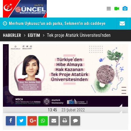
Merhum Uykusuz'un adı parka, Sekmen'in adı caddeye
Konuşanlar'
verildi
Gözaltına a
Tek proje Atatürk Üniversitesi’nden
HABERLER
EĞİTİM
13:45
23 Şubat 2022