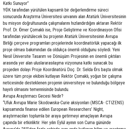
Katkı Sunuyor”
YÖK tarafından yürütülen kapsamlı bir değerlendirme süreci
sonucunda Araştırma Üniversitesi unvanını alan Atatürk Üniversitesinin
bu misyon doğrultusunda çalışmalarını hızlandırdığını aktaran Rektör
Prof. Dr. Ömer Çomaklı ise, Proje Geliştirme ve Koordinasyon Ofisi
tarafından yürütülecek bu projenin Atatürk Üniversitesinin Avrupa
Birliği çerçeve programları projelerinde koordinatörlük yapacağı ilk
proje olması bakımından da oldukça önemli olduğunu söyledi. Yeni
Nesil Üniversite Tasarım ve Dönüşüm Projesinin en önemli çıktıları
arasında yer alan uluslararasılaşma vizyonuna katkı sunacak bu
projeden dolayı Proje Koordinatörü Doç. Dr. Selda Örs başta olmak
üzere tüm proje ekibini kutlayan Rektör Çomaklı, yoğun bir çalışma
neticesinde desteklenen projenin üniversiteye ve bulunduğu bölgeye
hayırlı olmasını temennisinde bulundu.
Avrupa Araştırmacı Gecesi Nedir?
“Ufuk Avrupa Marie Skodowska-Curie aksiyonları (MSCA- CTIZENS)
kapsamında finanse edilen European Researchers’ Night,
araştırmacıları toplumla bir araya getirmeyi amaçlayan Avrupa
çapında bir etkinliktir. Her yılın Eylül ayının son Cuma gününde