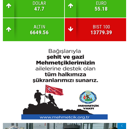
DOLAR
EURO
47.7
55.18
ALTIN
BIST 100
6649.56
13779.39