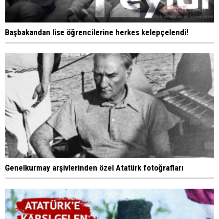
Başbakandan lise öğrencilerine herkes kelepçelendi!
Genelkurmay arşivlerinden özel Atatürk fotoğrafları