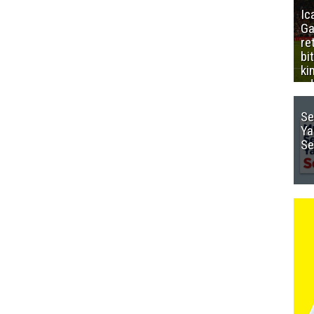
Ic
Ga
re
bi
ki
ed
Se
Ya
Se