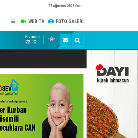
07 Ağustos 2026
Cuma
WEB TV
FOTO GALERİ
Erzurum
Erzurum'da Tarih sıvaların altından çıktı
22 °C