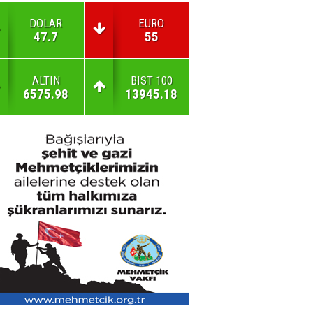
DOLAR
EURO
47.7
55
ALTIN
BIST 100
6575.98
13945.18