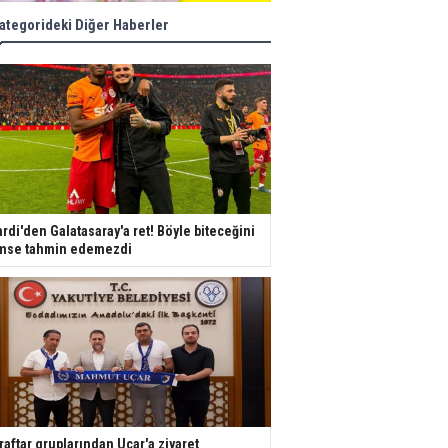
ategorideki Diğer Haberler
ardi'den Galatasaray'a ret! Böyle biteceğini
mse tahmin edemezdi
raftar gruplarından Uçar'a ziyaret