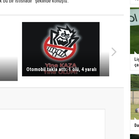
 bu bir istisnadır” şeklinde konuştu..
Li
ça
Otomobil takla attı: 1 ölü, 4 yaralı
Da