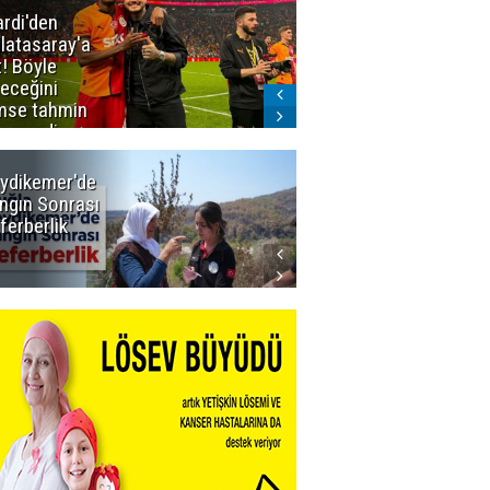
ardi'den
Taraftar
latasaray'a
gruplarından
t! Böyle
Uçar'a ziyaret
teceğini
mse tahmin
emezdi
ydikemer'de
Muğla
ngın Sonrası
Büyükşehir
ferberlik
Tüm
İmkânlarıyla
Yangın
Sahasında