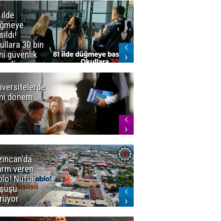
 ilde
Erzurum'da
üğmeye
Kürekle
sıldı!
işlenen
ullara 30 bin
vahşette karar
ni güvenlik
kesinleşti!
revlisi
Yargıtay
cezaları onadı
iversitelerde
Başkan
ni dönem
Sekmen'den
Tercih
Döneminde
Erzurum
Vurgusu
zincan'da
Meteoroloji
arm veren
uyardı!
blo! Nüfus
Doğu'ya yaz
şüşü
gelmeyecek
rüyor