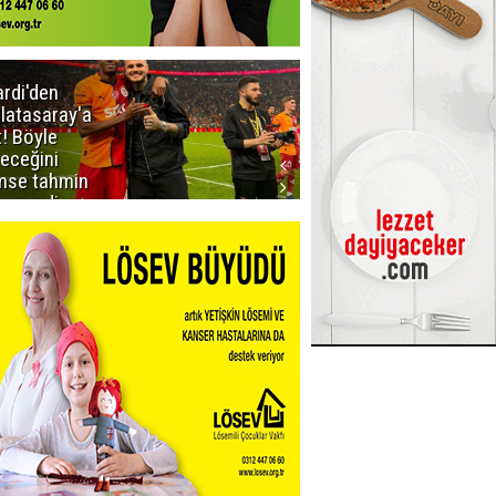
ardi'den
Taraftar
latasaray'a
gruplarından
t! Böyle
Uçar'a ziyaret
teceğini
mse tahmin
emezdi