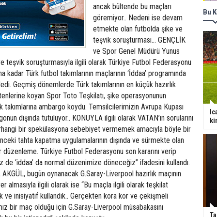
ancak bültende bu maçları
Bu K
göremiyor.. Nedeni ise devam
etmekte olan futbolda şike ve
teşvik soruşturması... GENÇLİK
ve Spor Genel Müdürü Yunus
ve teşvik soruşturmasıyla ilgili olarak Türkiye Futbol Federasyonu
ana kadar Türk futbol takımlarının maçlarının ‘İddaa’ programında
ledi. Geçmiş dönemlerde Türk takımlarının en küçük hazırlık
tenlerine koyan Spor Toto Teşkilatı, şike operasyonunun
k takımlarına ambargo koydu. Temsilcilerimizin Avrupa Kupası
Ic
onun dışında tutuluyor.. KONUYLA ilgili olarak VATAN’ın sorularını
ki
erhangi bir spekülasyona sebebiyet vermemek amacıyla böyle bir
önceki tahta kapatma uygulamalarının dışında ve sürmekte olan
bir düzenleme. Türkiye Futbol Federasyonu son kararını verip
biz de ‘iddaa’ da normal düzenimize döneceğiz” ifadesini kullandı.
KGÜL, bugün oynanacak G.Saray-Liverpool hazırlık maçının
 almasıyla ilgili olarak ise “Bu maçla ilgili olarak teşkilat
 ve inisiyatif kullandık.. Gerçekten kora kor ve çekişmeli
ız bir maç olduğu için G.Saray-Liverpool müsabakasını
Ta