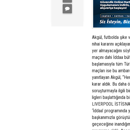
Akgül, futbolda şike 
nihai kararını açıklay
yer almayacağını söy
maçını dahi İddaa bül
başlamasıyla tüm Tür
maçları ise bu ambarg
yanıtlayan Akgül, “H
karar aldık. Bu daha 
soruşturmayla ilgili 
ligleri başlattığında 
LIVERPOOL İSTİSNA A
‘İddaa’ programında yer
başkanımızla görüştük
geçeceğine inandığım