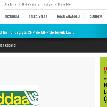
Ana Sayfa
Günün Haberleri
Arşiv
Sitene Ekle
ERZURUM
BELEDİYELER
DOĞU ANADOLU
GÜNDEM
ç! Birinci değişti, CHP ile MHP'de büyük kayıp
SİYASET
AFAD/ SAVAŞ
SPOR
ddaa kapandı
KÜLTÜR/SANAT//MAĞAZİN
BODRUM