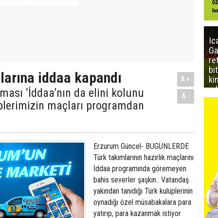
Ic
Ga
re
bi
larına iddaa kapandı
ki
A+
ed
ması ‘İddaa’nın da elini kolunu
A-
üplerimizin maçları programdan
Erzurum Güncel- BUGÜNLERDE
Türk takımlarının hazırlık maçlarını
İddaa programında göremeyen
bahis severler şaşkın.. Vatandaş
yakından tanıdığı Türk kulüplerinin
oynadığı özel müsabakalara para
yatırıp, para kazanmak istiyor