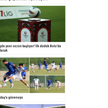
gde yeni sezon başlıyor! İlk düdük Bolu'da
lacak
daş'a güvenoyu