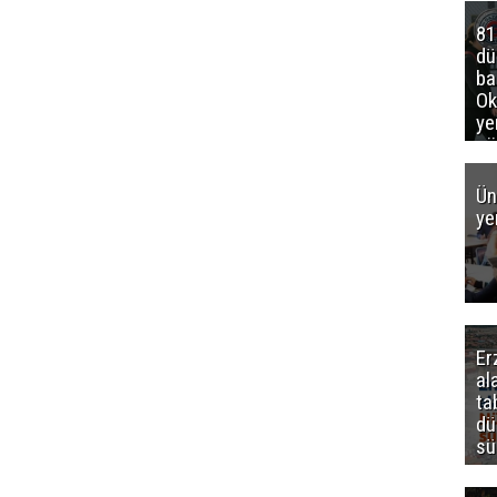
81
d
ba
Ok
ye
gö
Ün
ye
Er
al
ta
dü
sü