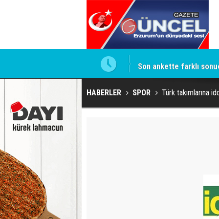
isi
Son ankette farklı sonu
HABERLER
SPOR
Türk takımlarına i