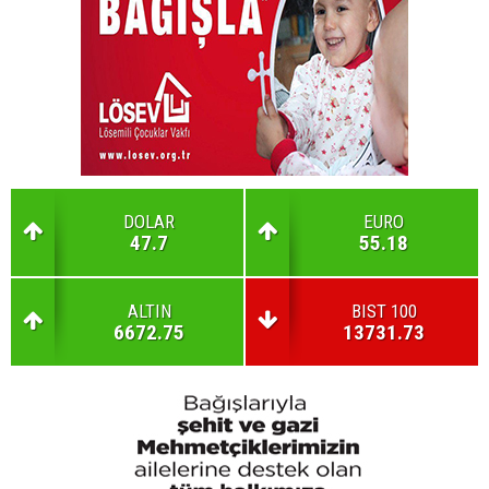
DOLAR
EURO
47.7
55.18
ALTIN
BIST 100
6672.75
13731.73