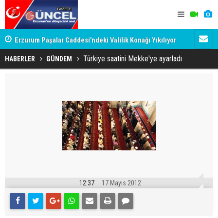
Erzurum Paşalar Caddesi'ndeki Valilik Konağı Yıkılıyor
Türkiye, S
mu?
anlaşmasın
Türkiye saatini Mekke'ye ayarladı
HABERLER
GÜNDEM
12:37
17 Mayıs 2012