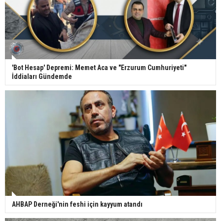
'Bot Hesap' Depremi: Memet Aca ve "Erzurum Cumhuriyeti"
İddiaları Gündemde
AHBAP Derneği'nin feshi için kayyum atandı