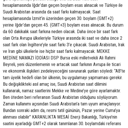
hesaplamasında Iğdır’dan geçen boylam esas alınacak ve Türkiye ile
Suudi Arabistan arasında da saat farkı kalmayacak. Saat
hesaplamasında İzmit’in üzerinden geçen 30. boylam (GMT+2)
yerine Iğdır’dan geçen 45. (GMT+3) boylam esas alınacak. Bu durum
da 60 dakikalık saat farkına neden olacak. Daha önce bir saat fark
olan Orta Avrupa ülkeleriyle Türkiye arasında iki saat ve daha önce 2
saat fark olan İngiltere’yle saat farkı 3’e çıkacak. Suudi Arabistan, Irak
ve İran gibi ülkelerle ise hiçbir saat farkı kalmayacak. MEKKE
MEDİNE NAMAZI İDDİASI DSP Bursa eski milletvekili Ali Rahmi
Beyreli, yeni düzenlemenin ve artacak saat farkının Avrupa ile ticari
ve ekonomik ilişkileri zedeleyeceğini savunarak şunları söyledi: ‘’AB’te
tam üyelik hedefi olan bir ülkenin, bu uygulamayı yapmaması gerekir.
Bu değişiklikteki asıl amaç ise, Suudi Arabistan saat dilimini
kullanarak, namaz saatlerini Mekke ve Medine’ye göre ayarlamaktır.
Ben öteden beri referansın Suudi Arabistan olduğunu söylüyorum.
Zaman kullanımı açısından Suudi Arabistan’a tam uyum amaçlanıyor.
Bundan sonraki adım da, resmi tatil gününün, Pazar yerine Cuma’ya
alınması olabilir’’ KARANLIKTA MESAİ Enerji Bakanlığı, Türkiye’nin
saatini ayarladığı GMT+2 olarak tanımlanan 30. boylamdaki referans