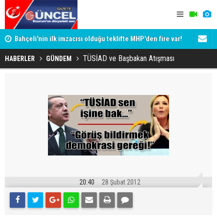
Bahçeli'nin ilk imzacısı olduğu teklifte MHP'den fire var!
Siyaset-Se
İşte imzalamayan o isim
Altınok ve K
TÜSİAD ve Başbakan Atışması
HABERLER
GÜNDEM
20:40
28 Şubat 2012