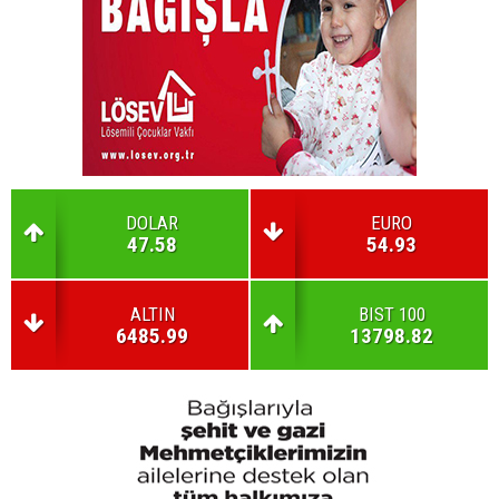
DOLAR
EURO
47.58
54.93
ALTIN
BIST 100
6485.99
13798.82