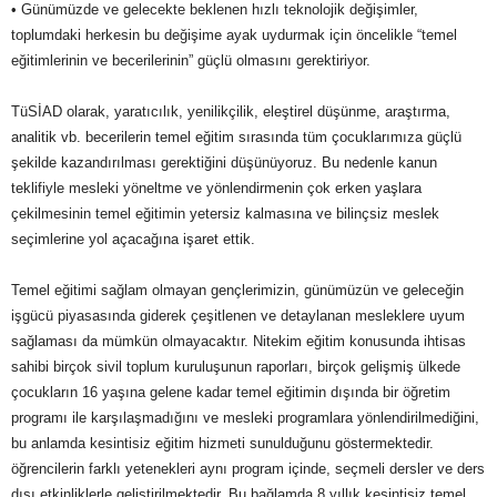
• Günümüzde ve gelecekte beklenen hızlı teknolojik değişimler,
toplumdaki herkesin bu değişime ayak uydurmak için öncelikle “temel
eğitimlerinin ve becerilerinin” güçlü olmasını gerektiriyor.
TüSİAD olarak, yaratıcılık, yenilikçilik, eleştirel düşünme, araştırma,
analitik vb. becerilerin temel eğitim sırasında tüm çocuklarımıza güçlü
şekilde kazandırılması gerektiğini düşünüyoruz. Bu nedenle kanun
teklifiyle mesleki yöneltme ve yönlendirmenin çok erken yaşlara
çekilmesinin temel eğitimin yetersiz kalmasına ve bilinçsiz meslek
seçimlerine yol açacağına işaret ettik.
Temel eğitimi sağlam olmayan gençlerimizin, günümüzün ve geleceğin
işgücü piyasasında giderek çeşitlenen ve detaylanan mesleklere uyum
sağlaması da mümkün olmayacaktır. Nitekim eğitim konusunda ihtisas
sahibi birçok sivil toplum kuruluşunun raporları, birçok gelişmiş ülkede
çocukların 16 yaşına gelene kadar temel eğitimin dışında bir öğretim
programı ile karşılaşmadığını ve mesleki programlara yönlendirilmediğini,
bu anlamda kesintisiz eğitim hizmeti sunulduğunu göstermektedir.
öğrencilerin farklı yetenekleri aynı program içinde, seçmeli dersler ve ders
dışı etkinliklerle geliştirilmektedir. Bu bağlamda 8 yıllık kesintisiz temel