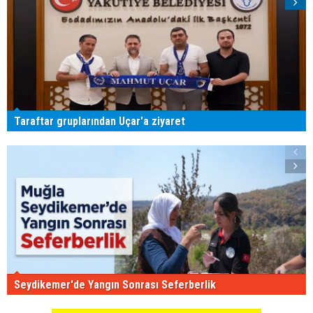
Taraftar gruplarından Uçar'a ziyaret
Seydikemer'de Yangın Sonrası Seferberlik