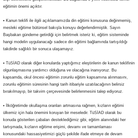
eğitimin önemi açıktır.
• Kanun teklifi ile ilgili açıklamamızda din eğitimi konusuna değinmemiş,
mesleki eğitime bütünsel bakışla konuyu değerlendirmiştik. Sayın
Başbakan gündeme getirdiği için belirtmek isteriz ki, eğitim sisteminde
hangi modelin uygulanacağı sadece din eğitimi bağlamında tartışıldığı
takdirde sağlıklı bir sonuca ulaşamayız.
• TüSİAD olarak diğer konularda yaptığımız eleştirilerin de kanun teklifinin
olgunlaşmasına yardımcı olduğuna ve olacağına inanıyoruz. Bu
kapsamda, okul öncesi eğitimin zorunlu eğitim kapsamına alınmasını,
zorunlu eğitimin süresinin hangi tarih itibariyle uzatılacağının belirsiz
bırakılmayıp, bir takvim çerçevesinde belirlenmesini talep ediyoruz.
• İlköğretimde okullaşma oranları artmasına rağmen, kızların eğitimi
ülkemiz için hala önemini koruyan bir meseledir. TüSİAD olarak bu
konuda gösterilen çabaları desteklediğimiz gibi, eğitim alanındaki her
tartışmada, kızların eğitime erişimi, devamı ve tamamlaması
konusundaki hassasiyetimizi güçlü şekilde ifade etmeye de devam