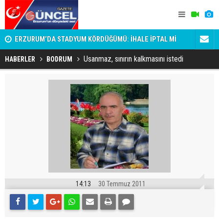
attı!
ERZURUM’DA STADYUM KÖRDÜĞÜMÜ: İHALE İPTAL Mİ
Erzurumspor
EDİLDİ, ERTELENDİ Mİ?
Usanmaz, sınırın kalkmasını istedi
HABERLER
BODRUM
14:13
30 Temmuz 2011