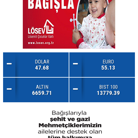
DOLAR
EURO
47.68
55.13
ALTIN
BIST 100
6659.71
13779.39