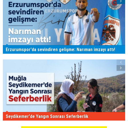
Erzurumspor'da sevindiren gelişme: Narıman imzayı attı!
Seydikemer'de Yangın Sonrası Seferberlik