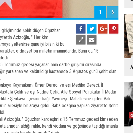
1
6
girişiminde şehit düşen Oğuzhan
eyfettin Azizoğlu, " Her kim
ya yeltenirse şunu iyi bilsin ki bu
arakter, o dirayet bu milletin imanındandır. Bunu da 15
dedi.
 15 Temmuz gecesi yaşanan hain darbe girişimi sırasında
A
ır yaralanan ve kaldırıldığı hastanede 3 Ağustos günü şehit olan
.
Şenkaya Kaymakamı Ömer Dereci ve eşi Mediha Dereci, İl
tafa Çelik ve eşi Nadire Çelik, Aile Sosyal Politikalar İl Müdür
birlikte Şenkaya İlçesine bağlı Yaymeşe Mahallesine giden Vali
ın ailesiyle bir araya geldi. Baba ocağına yapılan ziyarette Şehit
di.
 Vali Azizoğlu, " Oğuzhan kardeşimiz 15 Temmuz gecesi kimseden
 atalarından aldığı ruhla, kendi vicdanı ve göğsünde taşıdığı imanla
 ve o hisle harekete geçti " dedi.