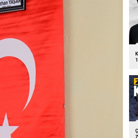
K
1
Ç
Z