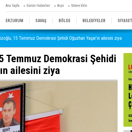
Ana Sayfa
Günün Haberleri
Arşiv
Sitene Ekle
ERZURUM
SAVAŞ
BÖLGE
BELEDİYELER
SİYASE
zizoğlu, 15 Temmuz Demokrasi Şehidi Oğuzhan Yaşar’ın ailesini ziya
SPOR
SAĞLIK
GENEL
EĞİTİM
 15 Temmuz Demokrasi Şehidi
n ailesini ziya