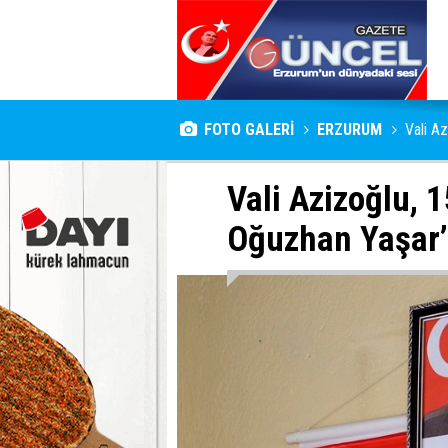
FOTO GALERİ
ERZURUM
Vali A
Vali Azizoğlu,
Oğuzhan Yaşar’ı