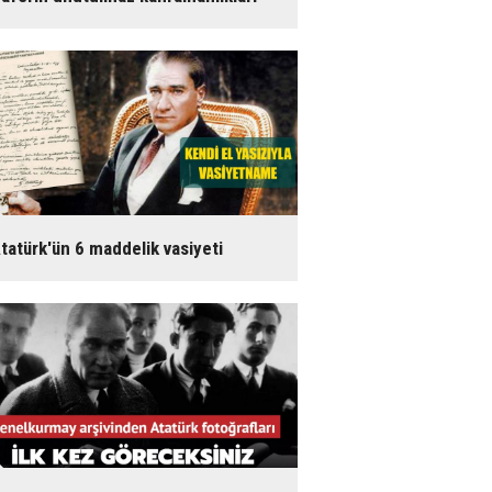
tatürk'ün 6 maddelik vasiyeti