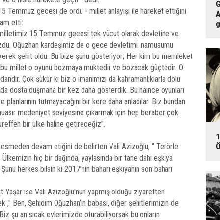
G
 15 Temmuz gecesi de ordu - millet anlayışı ile hareket ettiğini
A
am etti:
g
lu milletimiz 15 Temmuz gecesi tek vücut olarak devletine ve
bozdu. Oğuzhan kardeşimiz de o gece devletimi, namusumu
rek şehit oldu. Bu bize şunu gösteriyor; Her kim bu memleket
 bu millet o oyunu bozmaya muktedir ve bozacak güçtedir. O
ndandır. Çok şükür ki biz o imanımızı da kahramanlıklarla dolu
da dosta düşmana bir kez daha gösterdik. Bu haince oyunları
e planlarının tutmayacağını bir kere daha anladılar. Biz bundan
muasır medeniyet seviyesine çıkarmak için hep beraber çok
reffeh bir ülke haline getireceğiz".
1
Ö
kesmeden devam etiğini de belirten Vali Azizoğlu, " Terörle
lkemizin hiç bir dağında, yaylasında bir tane dahi eşkıya
nu herkes bilsin ki 2017’nin baharı eşkıyanın son baharı
t Yaşar ise Vali Azizoğlu'nun yapmış olduğu ziyaretten
," Ben, Şehidim Oğuzhan’ın babası, diğer şehitlerimizin de
 Biz şu an sıcak evlerimizde oturabiliyorsak bu onların