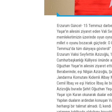
Erzurum Güncel- 15 Temmuz darbe 
Yaşar'ın ailesini ziyaret eden Vali S
memleketimizin üzerinde oyun oynama
millet o oyunu bozacak güçtedir. O k
Temmuz’da tüm dünyaya gösterdi" 
Erzurum Valisi Seyfettin Azizoğlu,
Cumhurbaşkanlığı Külliyesi önünde ağ
Oğuzhan Yaşar'ın ailesini ziyaret etti
Beraberinde; eşi Nilgün Azizoğlu, 
Jandarma Komutanı Kıdemli Albay Mus
Cemil İlbaş ve eşi Hatice İlbaş ile 
Azizoğlu burada Şehit Oğuzhan Yaşar’
Yaşar için Kuran okunarak dualar edil
Yapılan duaların ardından konuşan
herhangi bir talimat almadı. O, kendi
vatanının tehlikede olduğunu hissetti