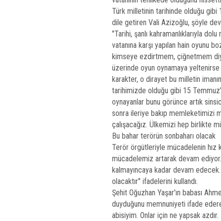
Türk milletinin tarihinde olduğu gibi
dile getiren Vali Azizoğlu, şöyle dev
"Tarihi, şanlı kahramanlıklarıyla do
vatanına karşı yapılan hain oyunu 
kimseye ezdirtmem, çiğnetmem diye
üzerinde oyun oynamaya yeltenirse
karakter, o dirayet bu milletin imanı
tarihimizde olduğu gibi 15 Temmuz’
oynayanlar bunu görünce artık sinsic
sonra ileriye bakıp memleketimizi 
çalışacağız. Ülkemizi hep birlikte mü
Bu bahar terörün sonbaharı olacak
Terör örgütleriyle mücadelenin hız 
mücadelemiz artarak devam ediyor. Ü
kalmayıncaya kadar devam edecek. Şu
olacaktır" ifadelerini kullandı.
Şehit Oğuzhan Yaşar'ın babası Ahme
duyduğunu memnuniyeti ifade ederek 
abisiyim. Onlar için ne yapsak azdır.