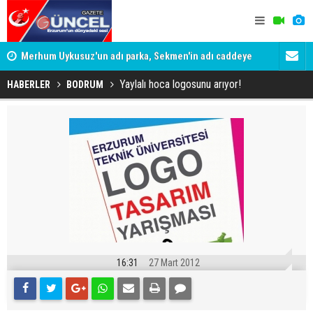
Merhum Uykusuz'un adı parka, Sekmen'in adı caddeye
Konuşanlar'
verildi
Gözaltına a
Yaylalı hoca logosunu arıyor!
HABERLER
BODRUM
16:31
27 Mart 2012