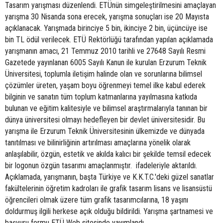
Tasarım yarışması düzenlendi. ETÜnün simgeleştirilmesini amaçlayan
yarışma 30 Nisanda sona erecek, yarışma sonuçları ise 20 Mayısta
açıklanacak. Yarışmada birinciye 5 bin, ikinciye 2 bin, üçüncüye ise
bin TL ödül verilecek. ETÜ Rektörlüğü tarafından yapılan açıklamada
yarışmanın amacı, 21 Temmuz 2010 tarihli ve 27648 Sayılı Resmi
Gazetede yayınlanan 6005 Sayılı Kanun ile kurulan Erzurum Teknik
Üniversitesi, toplumla iletişim halinde olan ve sorunlarına bilimsel
çözümler üreten, yaşam boyu öğrenmeyi temel ilke kabul ederek
bilginin ve sanatın tüm toplum katmanlarına yayılmasına katkıda
bulunan ve eğitim kalitesiyle ve bilimsel araştırmalarıyla tanınan bir
dünya üniversitesi olmayı hedefleyen bir devlet üniversitesidir. Bu
yarışma ile Erzurum Teknik Üniversitesinin ülkemizde ve dünyada
tanıtılması ve bilinirliğinin artırılması amaçlarına yönelik olarak
anlaşılabilir, özgün, estetik ve akılda kalıcı bir şekilde temsil edecek
bir logonun özgün tasarımı amaçlanmıştır.  ifadeleriyle aktarıldı.
Açıklamada, yarışmanın, başta Türkiye ve K.K.T.C.'deki güzel sanatlar
fakültelerinin öğretim kadroları ile grafik tasarım lisans ve lisansüstü
öğrencileri olmak üzere tüm grafik tasarımcılarına, 18 yaşını
doldurmuş ilgili herkese açık olduğu bildirildi. Yarışma şartnamesi ve
başvuru formu ETÜ Web sitesinde yayımlandı.