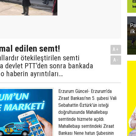
Pa
il
hmal edilen semt!
A+
lardır ötekileştirilen semti
A-
a devlet PTT’den sonra bankada
 o haberin ayrıntıları…
Erzurum Güncel- Erzurum’da
Ziraat Bankası’nın 5. şubesi Vali
Sebahattin Öztürk’ün isteği
doğrultusunda Mahallebaşı
semtinde hizmete açıldı.
Mahallebaşı semtindeki Ziraat
Bankası Nene hatun Şubesinin