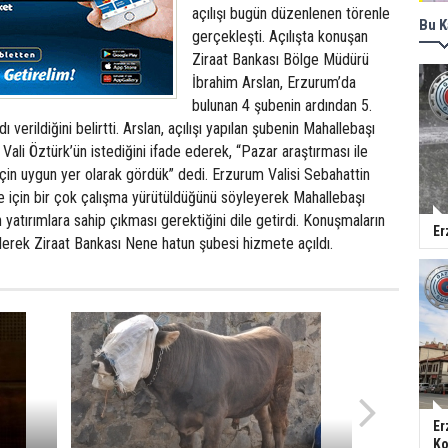
açılışı bugün düzenlenen törenle
Bu K
gerçekleşti. Açılışta konuşan
Ziraat Bankası Bölge Müdürü
İbrahim Arslan, Erzurum’da
bulunan 4 şubenin ardından 5.
verildiğini belirtti. Arslan, açılışı yapılan şubenin Mahallebaşı
Vali Öztürk’ün istediğini ifade ederek, “Pazar araştırması ile
çin uygun yer olarak gördük” dedi. Erzurum Valisi Sebahattin
e için bir çok çalışma yürütüldüğünü söyleyerek Mahallebaşı
n yatırımlara sahip çıkması gerektiğini dile getirdi. Konuşmaların
Er
lerek Ziraat Bankası Nene hatun şubesi hizmete açıldı.
Er
Ko