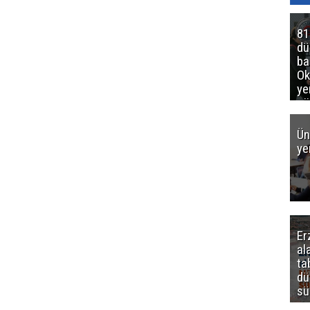
81
d
ba
Ok
ye
gö
Ün
ye
Er
al
ta
dü
sü