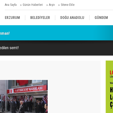
Ana Sayfa
Günün Haberleri
Arşiv
Sitene Ekle
ERZURUM
BELEDİYELER
DOĞU ANADOLU
GÜNDEM
enman!
SİYASET
AFAD/ SAVAŞ
SPOR
 edilen semt!
KÜLTÜR/SANAT//MAĞAZİN
BODRUM