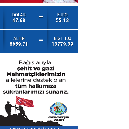
DOLAR
EURO
47.68
55.13
ALTIN
BIST 100
6659.71
13779.39