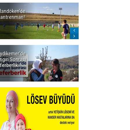
landöken'de
Erzurum'un
k antrenman!
BAL ligindeki 3
eski rakibi
çekildi
ydikemer'de
Muğla
ngın Sonrası
Büyükşehir
ferberlik
Tüm
İmkânlarıyla
Yangın
Sahasında