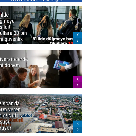
 ilde
Erzurum'da
üğmeye
Kürekle
sıldı!
işlenen
ullara 30 bin
vahşette karar
ni güvenlik
kesinleşti!
revlisi
Yargıtay
cezaları onadı
iversitelerde
Başkan
ni dönem
Sekmen'den
Tercih
Döneminde
Erzurum
Vurgusu
zincan'da
Meteoroloji
arm veren
uyardı!
blo! Nüfus
Doğu'ya yaz
şüşü
gelmeyecek
rüyor