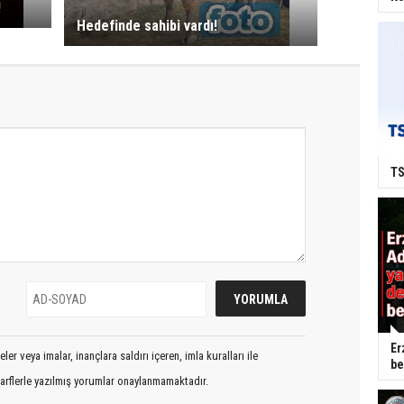
!
Hedefinde sahibi vardı!
TS
Er
er veya imalar, inançlara saldırı içeren, imla kuralları ile
be
arflerle yazılmış yorumlar onaylanmamaktadır.