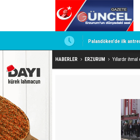
Palandöken'de ilk antr
HABERLER
ERZURUM
Yıllardır ihmal