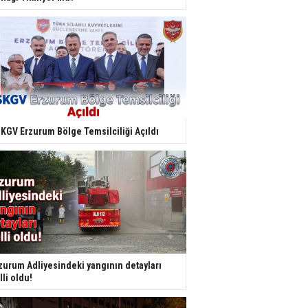
KGV Erzurum Bölge Temsilciliği Açıldı
zurum Adliyesindeki yangının detayları
lli oldu!