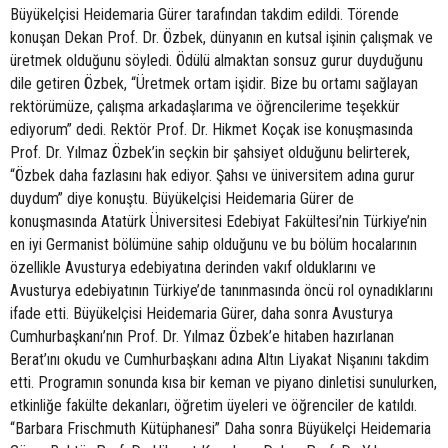
Büyükelçisi Heidemaria Gürer tarafından takdim edildi. Törende
konuşan Dekan Prof. Dr. Özbek, dünyanın en kutsal işinin çalışmak ve
üretmek olduğunu söyledi. Ödülü almaktan sonsuz gurur duyduğunu
dile getiren Özbek, “Üretmek ortam işidir. Bize bu ortamı sağlayan
rektörümüze, çalışma arkadaşlarıma ve öğrencilerime teşekkür
ediyorum” dedi. Rektör Prof. Dr. Hikmet Koçak ise konuşmasında
Prof. Dr. Yılmaz Özbek’in seçkin bir şahsiyet olduğunu belirterek,
“Özbek daha fazlasını hak ediyor. Şahsı ve üniversitem adına gurur
duydum” diye konuştu. Büyükelçisi Heidemaria Gürer de
konuşmasında Atatürk Üniversitesi Edebiyat Fakültesi’nin Türkiye’nin
en iyi Germanist bölümüne sahip olduğunu ve bu bölüm hocalarının
özellikle Avusturya edebiyatına derinden vakıf olduklarını ve
Avusturya edebiyatının Türkiye’de tanınmasında öncü rol oynadıklarını
ifade etti. Büyükelçisi Heidemaria Gürer, daha sonra Avusturya
Cumhurbaşkanı’nın Prof. Dr. Yılmaz Özbek’e hitaben hazırlanan
Berat’ını okudu ve Cumhurbaşkanı adına Altın Liyakat Nişanını takdim
etti. Programın sonunda kısa bir keman ve piyano dinletisi sunulurken,
etkinliğe fakülte dekanları, öğretim üyeleri ve öğrenciler de katıldı.
“Barbara Frischmuth Kütüphanesi” Daha sonra Büyükelçi Heidemaria