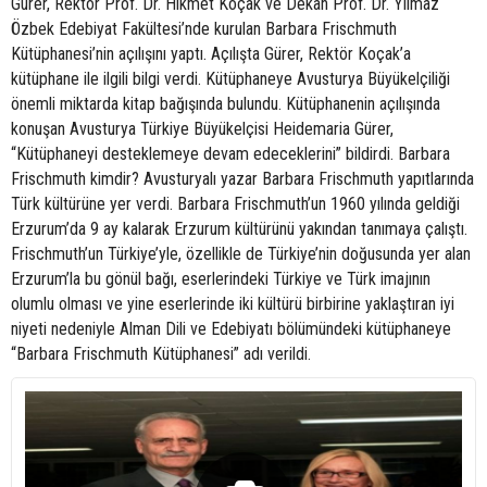
Gürer, Rektör Prof. Dr. Hikmet Koçak ve Dekan Prof. Dr. Yılmaz
Özbek Edebiyat Fakültesi’nde kurulan Barbara Frischmuth
Kütüphanesi’nin açılışını yaptı. Açılışta Gürer, Rektör Koçak’a
kütüphane ile ilgili bilgi verdi. Kütüphaneye Avusturya Büyükelçiliği
önemli miktarda kitap bağışında bulundu. Kütüphanenin açılışında
konuşan Avusturya Türkiye Büyükelçisi Heidemaria Gürer,
“Kütüphaneyi desteklemeye devam edeceklerini” bildirdi. Barbara
Frischmuth kimdir? Avusturyalı yazar Barbara Frischmuth yapıtlarında
Türk kültürüne yer verdi. Barbara Frischmuth’un 1960 yılında geldiği
Erzurum’da 9 ay kalarak Erzurum kültürünü yakından tanımaya çalıştı.
Frischmuth’un Türkiye’yle, özellikle de Türkiye’nin doğusunda yer alan
Erzurum’la bu gönül bağı, eserlerindeki Türkiye ve Türk imajının
olumlu olması ve yine eserlerinde iki kültürü birbirine yaklaştıran iyi
niyeti nedeniyle Alman Dili ve Edebiyatı bölümündeki kütüphaneye
“Barbara Frischmuth Kütüphanesi” adı verildi.