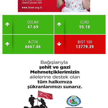
DOLAR
EURO
47.69
55.18
ALTIN
BIST 100
6667.46
13779.39