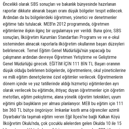
Öncelikli olarak SBS sonuçları ve bakanlık bünyesinde hazırlanan
raporlar dikkate alınarak başarı oranı düşük bölgeler tespit edilecek.
Ardından da bu bölgelerdeki öğretmen, yönetici ve denetmenler
eğitime tabi tutulacak. MEB'in 2012 programında, öğretmen
eğitimlerine ilişkin ilginç bir uygulamaya yer verildi. Buna göre, SBS
sonuçları, İlköğretim Kurumları Standartları Programı ve ve e-okul
sisteminden alınacak raporlarla ilköğretim okullarının başarı düzeyleri
belirlenecek. Temel Eğitim Genel Müdürlüğü'nün yapacağı bu
çalışmanın ardından devreye Öğretmen Yetiştirme ve Geliştirme
Genel Müdürlüğü girecek. EĞİTİM İÇİN 111 BİN TL Başarı oranının
düşük olduğu belirlenen bölgelerde, öğretmenlere, okul yöneticilerine
ve milli eğitim denetçilerine özel eğitimler verilecek. Öğretmenlerin
dönem içinde ve yaz tatillerinde aldığı hizmetiçi eğitimlerden ayrı
olarak verilecek bu eğitimde, ihtiyaç duyan öğretmenler için öğretim
metotları, eğitim pekiştirme, alana yönelik öğretim teknikleri, uyum
eğitimi gibi başlıkların yer alması planlanıyor. MEB bu eğitim için 111
bin 360 TL bütçe öngörüyor. İmkanlar kısıtlı ama öğrenciler azimli
Diyarbakır'da taşımalı eğitim veren Eğil İlçesi'ne bağlı Kalkan Köyü
İlköğretim Okulu'nda, çok çocuklu ailelerden gelen Okulda 10 ile 15