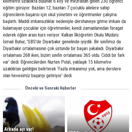
kilometre uzaklıkta bulunan 6 köy ve mezradan gelen 230 öğrenci
eğitim görüyor. Bazıları 12, bazıları 7 çocuklu ailelere sahip
öğrencilerin başarısı için okul yönetimi ve öğretmenler çalışma
başlattı. Maddi imkansızlıklar nedeniyle dershaneye gitme imkanı da
bulamayan çocuklar için öğretmenler, kendi zamanlarından feragat
ederek öğlen arası kurs veriyor. Kalkan İlköğretim Okulu Müdürü
İsmail Buhur, 'SBS'de Diyarbakır genelinde iyiydik. Bir sınıfımız da
Diyarbakır ortalamasının çok üstünde bir başarı yakaladı. Diyarbakır
ortalaması 268 iken, bizim sınıfın ortalaması 365 oldu. Ciddi bir fark
var' dedi. Öğrencilerden Nurten Polat, yaklaşık 15 kilometre
uzaklıktan geldiğini belirterek 'Fazla imkanımız yok, ama derslere
olan hevesimiz başarıyı getiriyor' dedi.
Önceki ve Sonraki Haberler
Arkada ayı var!