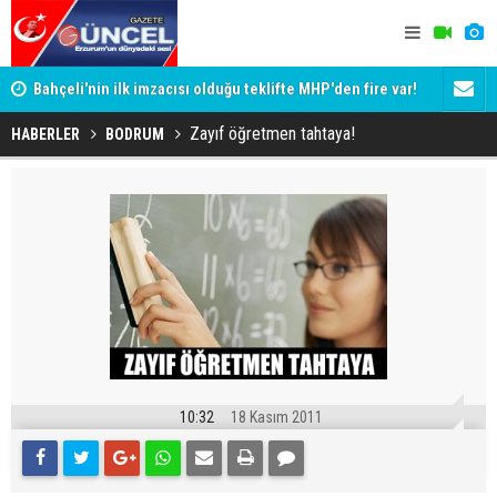
Bahçeli'nin ilk imzacısı olduğu teklifte MHP'den fire var!
Siyaset-Se
İşte imzalamayan o isim
Altınok ve K
Zayıf öğretmen tahtaya!
HABERLER
BODRUM
10:32
18 Kasım 2011