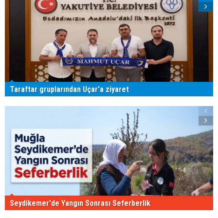
Taraftar gruplarından Uçar'a ziyaret
Seydikemer'de Yangın Sonrası Seferberlik