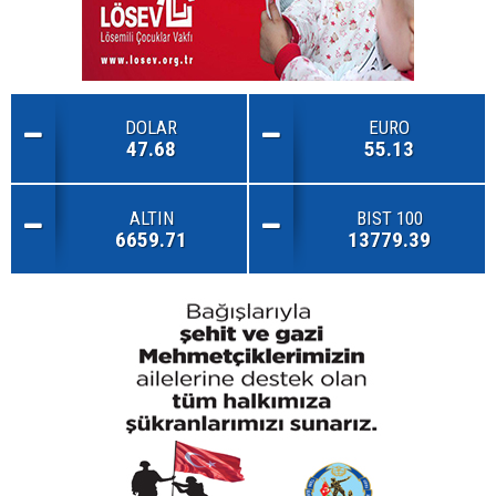
DOLAR
EURO
47.68
55.13
ALTIN
BIST 100
6659.71
13779.39