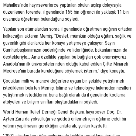
Mahallesi'nde hayırseverlerce yaptırılan okulun açılışı dolayısıyla
düzenlenen törende, il genelinde 165 bin öğrenci ile yaklaşık 11 bin
civarında öğretmen bulunduğunu söyledi.
Yapılan son atamalardan sonra il genelinde öğretmen açığının ortadan
kalkacağını aktaran Memiş, "Devlet, mümkün olduğu eğitim, sağlık ve
güvenlik gibi alanlarda her konuya yetişmeye çalışıyor. Sayın
Cumhurbaşkanımızın önderliğinde ve liderliğinde, bakanlarımızın da
destekleriyle... Ama özellikle yapılan bu bağışları çok önemsiyoruz.
Anadolu'nun ilk üniversitelerinden olduğu kabul edilen Çifte Minareli
Medrese'nin burada kurulduğunu söylemek isterim." diye konuştu.
Çocukları milli ve manevi değerlere uygun bir şekilde yetiştirmek
istediklerini belirten Memiş, bilime ve teknolojiye hükmeden nesilleri
yetiştirmek istediklerini, buna bağlı olarak da il genelinde kodlama
atölyeleri ve bilişim sınıfları oluşturduklarını söyledi.
World Human Relief Derneği Genel Başkanı, hayırsever Doç. Dr.
Ayten Zara da yoksulluğu ve şiddeti önlemek için eğitime ciddi bir
yatırım yapılmasını gerektiğini anlatarak, şunları kaydetti:
"2001 yılından beri öğrencilerimizle birlikte çocukların ihmal ve