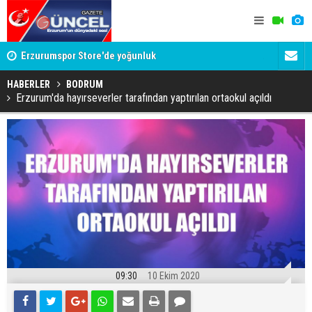
Erzurumspor Store'de yoğunluk
Adalet Bak
Böyle bir 
HABERLER
BODRUM
Erzurum'da hayırseverler tarafından yaptırılan ortaokul açıldı
09:30
10 Ekim 2020