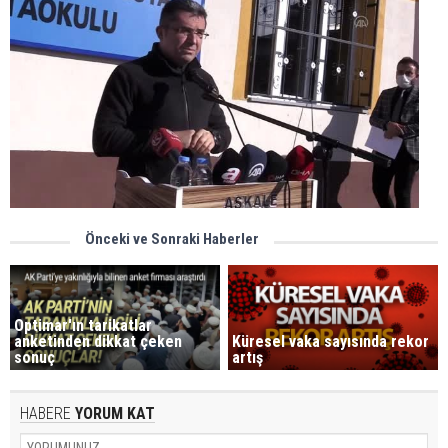
Önceki ve Sonraki Haberler
Optimar'ın tarikatlar
anketinden dikkat çeken
Küresel vaka sayısında rekor
sonuç
artış
HABERE
YORUM KAT