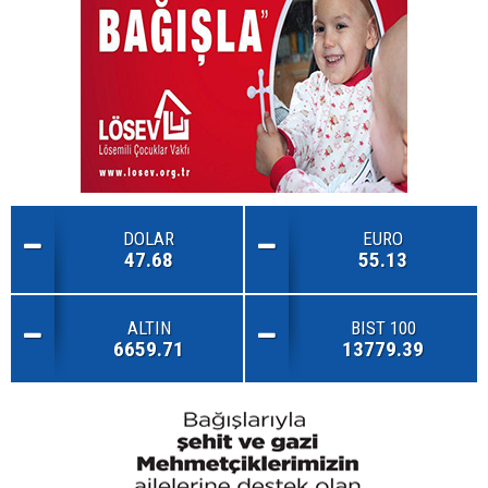
DOLAR
EURO
47.68
55.13
ALTIN
BIST 100
6659.71
13779.39