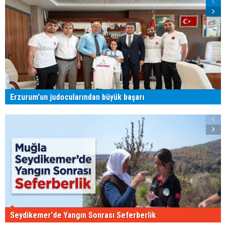
Erzurum'un judocularından büyük başarı
Seydikemer'de Yangın Sonrası Seferberlik