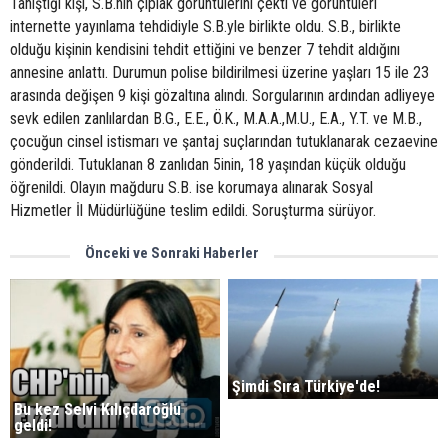
Tanıştığı kişi, S.B.nin çıplak görüntülerini çekti ve görüntüleri
internette yayınlama tehdidiyle S.B.yle birlikte oldu. S.B., birlikte
olduğu kişinin kendisini tehdit ettiğini ve benzer 7 tehdit aldığını
annesine anlattı. Durumun polise bildirilmesi üzerine yaşları 15 ile 23
arasında değişen 9 kişi gözaltına alındı. Sorgularının ardından adliyeye
sevk edilen zanlılardan B.G., E.E., Ö.K., M.A.A.,M.U., E.A., Y.T. ve M.B.,
çocuğun cinsel istismarı ve şantaj suçlarından tutuklanarak cezaevine
gönderildi. Tutuklanan 8 zanlıdan 5inin, 18 yaşından küçük olduğu
öğrenildi. Olayın mağduru S.B. ise korumaya alınarak Sosyal
Hizmetler İl Müdürlüğüne teslim edildi. Soruşturma sürüyor.
Önceki ve Sonraki Haberler
Şimdi Sıra Türkiye'de!
Bu kez Selvi Kılıçdaroğlu
geldi!